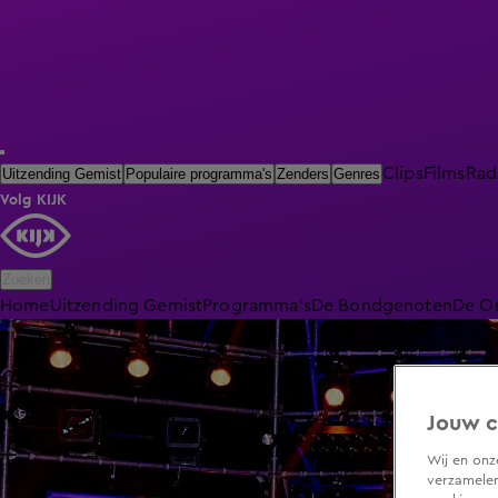
Clips
Films
Rad
Uitzending Gemist
Populaire programma's
Zenders
Genres
Volg KIJK
Zoeken
Home
Uitzending Gemist
Programma's
De Bondgenoten
De O
Jouw c
Wij en on
verzamelen