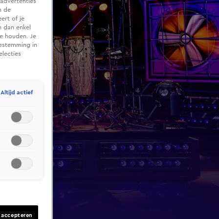
advertenties
m de
ert of je
n dan enkel
te houden. Je
oestemming in
electies
Altijd actief
s accepteren