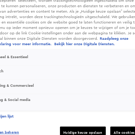
cepteren” selecteert, worden trackingtechnologieën ingeschakeld om onze 
 te kunnen personaliseren, onze producten en diensten te verbeteren en o
 van advertenties en content te meten. Als je „Huidige keuze opslaan” selecte
g intrekt, worden deze trackingtechnologieën uitgeschakeld. We gebruike
e en essentiële cookies om de website goed te laten functioneren en veilig 
enu op ieder moment opnieuw openen om je keuzes te wijzigen of om je t
 door op de link Cookie-instellingen onder aan de webpagina te klikken. Je s
ral binnen onze Digitale Diensten worden doorgevoerd.
Raadpleeg onze
laring voor meer informatie.
Bekijk hier onze Digitale Diensten.
eel & Essentieel
ch
tle of the Bands
sing & Commercieel
 het tegen elkaar op. Wie komt het meest in de
rijgt met hetzelfde gemak de fans op de banken?
ng & Social media
jen lijst
en beheren
Huidige keuze opslaan
Alle cookie