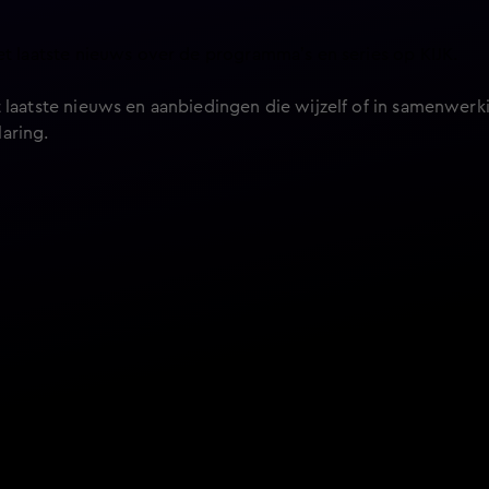
et laatste nieuws over de programma’s en series op KIJK.
 laatste nieuws en aanbiedingen die wijzelf of in samenwerki
laring
.