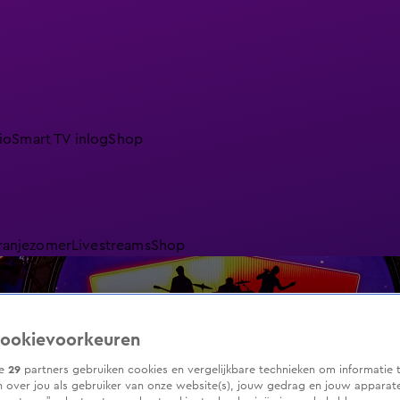
io
Smart TV inlog
Shop
ranjezomer
Livestreams
Shop
ookievoorkeuren
ze
29
partners gebruiken cookies en vergelijkbare technieken om informatie 
 over jou als gebruiker van onze website(s), jouw gedrag en jouw apparaten.