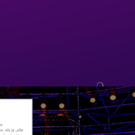
te
 Als je „Alle