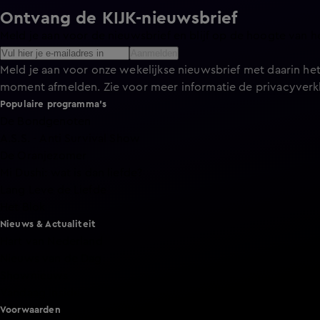
Ontvang de KIJK-nieuwsbrief
Meld je aan voor de nieuwsbrief en blijf op de hoogte van h
Aanmelden
Meld je aan voor onze wekelijkse nieuwsbrief met daarin het
moment afmelden. Zie voor meer informatie de
privacyverk
Populaire programma's
De Bondgenoten
A.S.S. - Anti Survival Show
De Oranjezomer
Mi Dushi: wat is dan liefde?
Lang Leve de Liefde
Het Blok
Nieuws & Actualiteit
Hart van Nederland
Nieuws van de Dag
Shownieuws
Vandaag Inside
Voorwaarden