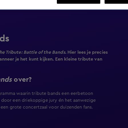
nds
he Tribute: Battle of the Bands
. Hier lees je precies
nneer je het kunt kijken. Een kleine tribute van
ands
over?
ogramma waarin tribute bands een eerbetoon
 door een driekoppige jury én het aanwezige
 een grote concertzaal voor duizenden fans.