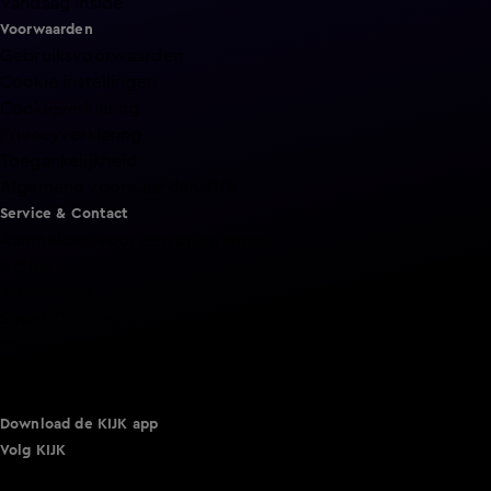
Vandaag Inside
Voorwaarden
Gebruiksvoorwaarden
Cookie instellingen
Cookieverklaring
Privacyverklaring
Toegankelijkheid
Algemene voorwaarden KIJK
Service & Contact
Aanmelden voor een programma
Acties
Adverteren
Smart TV inlog
Over KIJK
Vacatures
Klantenservice
Download de KIJK app
Volg KIJK
©
2026 Talpa Network. Alle rechten voorbehouden. Geen