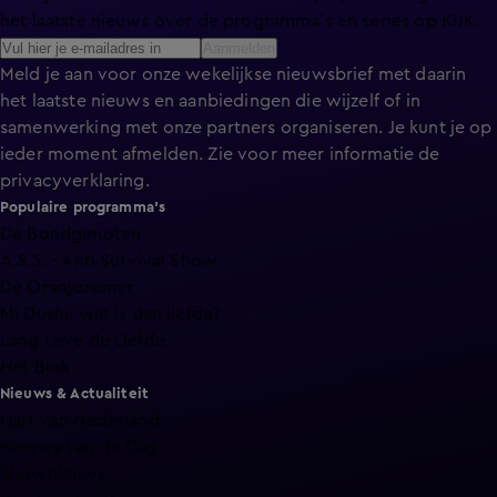
het laatste nieuws over de programma’s en series op KIJK.
Aanmelden
Meld je aan voor onze wekelijkse nieuwsbrief met daarin
het laatste nieuws en aanbiedingen die wijzelf of in
samenwerking met onze partners organiseren. Je kunt je op
ieder moment afmelden. Zie voor meer informatie de
privacyverklaring
.
Populaire programma's
De Bondgenoten
A.S.S. - Anti Survival Show
De Oranjezomer
Mi Dushi: wat is dan liefde?
Lang Leve de Liefde
Het Blok
Nieuws & Actualiteit
Hart van Nederland
Nieuws van de Dag
Shownieuws