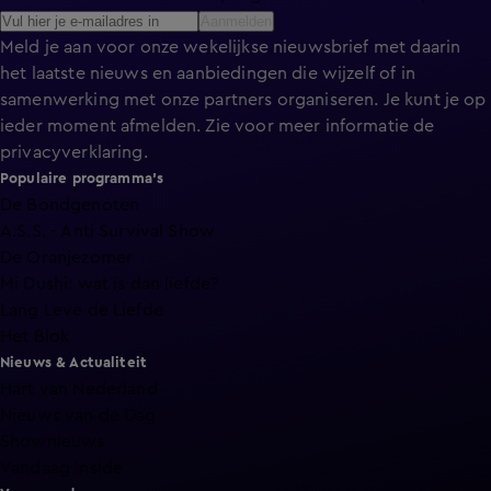
Aanmelden
Meld je aan voor onze wekelijkse nieuwsbrief met daarin
het laatste nieuws en aanbiedingen die wijzelf of in
samenwerking met onze partners organiseren. Je kunt je op
ieder moment afmelden. Zie voor meer informatie de
privacyverklaring
.
Populaire programma's
De Bondgenoten
A.S.S. - Anti Survival Show
De Oranjezomer
Mi Dushi: wat is dan liefde?
Lang Leve de Liefde
Het Blok
Nieuws & Actualiteit
Hart van Nederland
Nieuws van de Dag
Shownieuws
Vandaag Inside