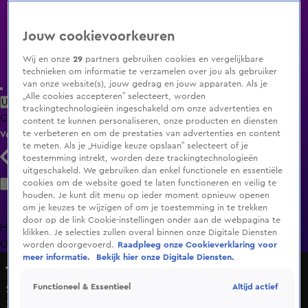
Jouw cookievoorkeuren
Wij en onze
29
partners gebruiken cookies en vergelijkbare
technieken om informatie te verzamelen over jou als gebruiker
van onze website(s), jouw gedrag en jouw apparaten. Als je
„Alle cookies accepteren” selecteert, worden
Uitzending Gemist
Populaire programma's
Zenders
Genres
trackingtechnologieën ingeschakeld om onze advertenties en
Clips
Films
Radio
Smart TV inlog
Shop
content te kunnen personaliseren, onze producten en diensten
te verbeteren en om de prestaties van advertenties en content
Volg KIJK
te meten. Als je „Huidige keuze opslaan” selecteert of je
toestemming intrekt, worden deze trackingtechnologieën
uitgeschakeld. We gebruiken dan enkel functionele en essentiële
Zoeken
cookies om de website goed te laten functioneren en veilig te
houden. Je kunt dit menu op ieder moment opnieuw openen
om je keuzes te wijzigen of om je toestemming in te trekken
door op de link Cookie-instellingen onder aan de webpagina te
Home
Uitzending Gemist
Programma's
De Bondgenoten
De
klikken. Je selecties zullen overal binnen onze Digitale Diensten
Oranjezomer
Livestreams
Shop
worden doorgevoerd.
Raadpleeg onze Cookieverklaring voor
meer informatie.
Bekijk hier onze Digitale Diensten.
The Greatest Hits: met stip op 1
Altijd actief
Functioneel & Essentieel
Seizoen 3, aflevering 3
3 mei 2024, 21:25