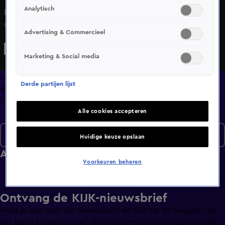
Analytisch
Bekijk aflevering 3 van The Greatest Hits: met stip op 1 uit
seizoen 3 hier. Deze aflevering is uitgezonden op 3 mei,
Advertising & Commercieel
21:25 uur bij NET5. The Greatest Hits: met stip op 1 is een
Amusement programma en is geschikt voor alle leeftijden
Marketing & Social media
Overzicht
Derde partijen lijst
Afleveringen
Clips
Alle cookies accepteren
Seizoen 3
Huidige keuze opslaan
Afleveringen
Voorkeuren beheren
Ontvang de KIJK-nieuwsbrief
Meld je aan voor de nieuwsbrief en blijf op de hoogte van
het laatste nieuws over de programma’s en series op KIJK.