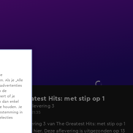
te
 Als je „Alle
advertenties
m de
ert of je
The Greatest Hits: met stip op 1
n dan enkel
Seizoen 1, aflevering 3
te houden. Je
13 apr 2022, 21:35
oestemming in
electies
Bekijk aflevering 3 van The Greatest Hits: met stip op 1
uit seizoen 1 hier. Deze aflevering is uitgezonden op 13