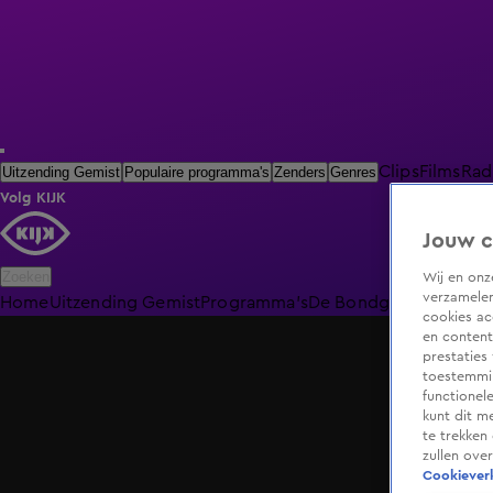
Clips
Films
Rad
Uitzending Gemist
Populaire programma's
Zenders
Genres
Volg KIJK
Jouw c
Zoeken
Wij en on
verzamelen
Home
Uitzending Gemist
Programma's
De Bondgenoten
De O
cookies ac
en content
prestaties
toestemmin
functionel
kunt dit m
te trekken
zullen ove
Cookieverk