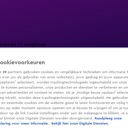
io
Smart TV inlog
Shop
ookievoorkeuren
ze
29
partners gebruiken cookies en vergelijkbare technieken om informatie 
 over jou als gebruiker van onze website(s), jouw gedrag en jouw apparaten.
ranjezomer
Livestreams
Shop
cepteren” selecteert, worden trackingtechnologieën ingeschakeld om onze 
 te kunnen personaliseren, onze producten en diensten te verbeteren en o
 van advertenties en content te meten. Als je „Huidige keuze opslaan” selecte
g intrekt, worden deze trackingtechnologieën uitgeschakeld. We gebruike
e en essentiële cookies om de website goed te laten functioneren en veilig 
enu op ieder moment opnieuw openen om je keuzes te wijzigen of om je t
 door op de link Cookie-instellingen onder aan de webpagina te klikken. Je s
ral binnen onze Digitale Diensten worden doorgevoerd.
Raadpleeg onze
laring voor meer informatie.
Bekijk hier onze Digitale Diensten.