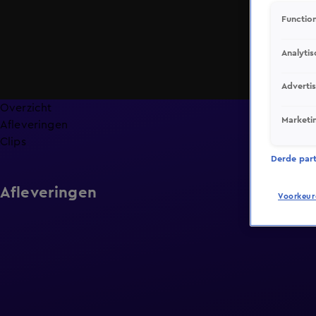
Function
Analytis
Adverti
Overzicht
Marketi
Afleveringen
Clips
Derde parti
Afleveringen
Voorkeur