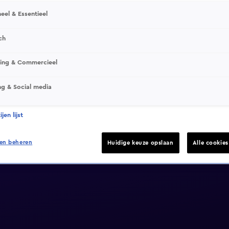
eel & Essentieel
ch
sing & Commercieel
ng & Social media
jen lijst
en beheren
Huidige keuze opslaan
Alle cookie