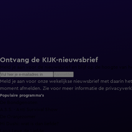
Ontvang de KIJK-nieuwsbrief
Meld je aan voor de nieuwsbrief en blijf op de hoogte van h
Aanmelden
Meld je aan voor onze wekelijkse nieuwsbrief met daarin het
moment afmelden. Zie voor meer informatie de
privacyverk
Populaire programma's
De Bondgenoten
A.S.S. - Anti Survival Show
De Oranjezomer
Mi Dushi: wat is dan liefde?
Lang Leve de Liefde