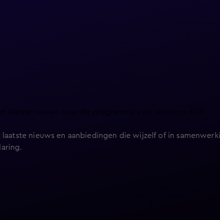
et laatste nieuws over de programma’s en series op KIJK.
 laatste nieuws en aanbiedingen die wijzelf of in samenwerki
laring
.