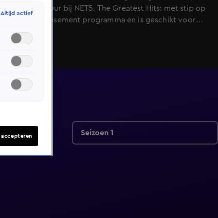
april, 21:35 uur bij NET5. The Greatest Hits: met stip op
Altijd actief
1 is een Amusement programma en is geschikt voor
alle leeftijden
Seizoen 1
s accepteren