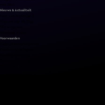
Het Blok
Nieuws & Actualiteit
Hart van Nederland
Nieuws van de Dag
Shownieuws
Vandaag Inside
Voorwaarden
Gebruiksvoorwaarden
Cookie instellingen
Cookieverklaring
Privacyverklaring
Toegankelijkheid
Algemene voorwaarden KIJK
Service & Contact
Aanmelden voor een programma
Acties
Adverteren
Smart TV inlog