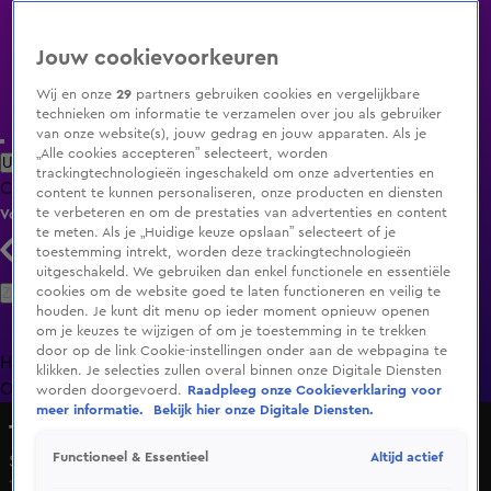
Jouw cookievoorkeuren
Wij en onze
29
partners gebruiken cookies en vergelijkbare
technieken om informatie te verzamelen over jou als gebruiker
van onze website(s), jouw gedrag en jouw apparaten. Als je
„Alle cookies accepteren” selecteert, worden
Uitzending Gemist
Populaire programma's
Zenders
Genres
trackingtechnologieën ingeschakeld om onze advertenties en
Clips
Films
Radio
Smart TV inlog
Shop
content te kunnen personaliseren, onze producten en diensten
te verbeteren en om de prestaties van advertenties en content
Volg KIJK
te meten. Als je „Huidige keuze opslaan” selecteert of je
toestemming intrekt, worden deze trackingtechnologieën
uitgeschakeld. We gebruiken dan enkel functionele en essentiële
Zoeken
cookies om de website goed te laten functioneren en veilig te
houden. Je kunt dit menu op ieder moment opnieuw openen
om je keuzes te wijzigen of om je toestemming in te trekken
door op de link Cookie-instellingen onder aan de webpagina te
Home
Uitzending Gemist
Programma's
De Bondgenoten
De
klikken. Je selecties zullen overal binnen onze Digitale Diensten
Oranjezomer
Livestreams
Shop
worden doorgevoerd.
Raadpleeg onze Cookieverklaring voor
meer informatie.
Bekijk hier onze Digitale Diensten.
The GLORY Story
Altijd actief
Functioneel & Essentieel
Seizoen 1, aflevering 5
13 juni 2025, 10:00