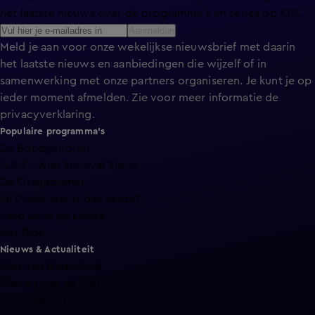
het laatste nieuws over de programma’s en series op KIJK.
Aanmelden
Meld je aan voor onze wekelijkse nieuwsbrief met daarin
het laatste nieuws en aanbiedingen die wijzelf of in
samenwerking met onze partners organiseren. Je kunt je op
ieder moment afmelden. Zie voor meer informatie de
privacyverklaring
.
Populaire programma's
De Bondgenoten
A.S.S. - Anti Survival Show
De Oranjezomer
Mi Dushi: wat is dan liefde?
Lang Leve de Liefde
Het Blok
Nieuws & Actualiteit
Hart van Nederland
Nieuws van de Dag
Shownieuws