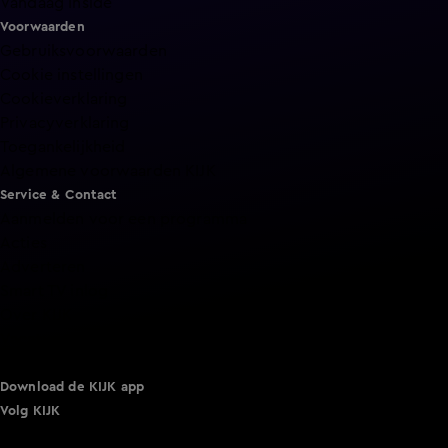
Vandaag Inside
Voorwaarden
Gebruiksvoorwaarden
Cookie instellingen
Cookieverklaring
Privacyverklaring
Toegankelijkheid
Algemene voorwaarden KIJK
Service & Contact
Aanmelden voor een programma
Acties
Adverteren
Smart TV inlog
Over KIJK
Vacatures
Klantenservice
Download de KIJK app
Volg KIJK
©
2026 Talpa Network. Alle rechten voorbehouden. Geen