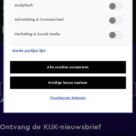
Analytisch
Bekijk aflevering 5 van The GLORY Story uit seizoen 1 hier.
Deze aflevering is uitgezonden op 13 juni, 10:00 uur bij .
Advertising & Commercieel
The GLORY Story is een Sport programma
Marketing & Social media
Overzicht
Derde partijen lijst
Afleveringen
Clips
Alle cookies accepteren
Meer zoals dit
Huidige keuze opslaan
Seizoen 1
Voorkeuren beheren
Afleveringen
Ontvang de KIJK-nieuwsbrief
Meld je aan voor de nieuwsbrief en blijf op de hoogte van