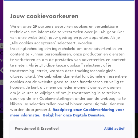
Jouw cookievoorkeuren
Wij en onze
29
partners gebruiken cookies en vergelijkbare
technieken om informatie te verzamelen over jou als gebruiker
van onze website(s), jouw gedrag en jouw apparaten. Als je
„Alle cookies accepteren” selecteert, worden
Uitzending Gemist
Populaire programma's
Zenders
Genres
trackingtechnologieën ingeschakeld om onze advertenties en
Clips
Films
Radio
Smart TV inlog
Shop
content te kunnen personaliseren, onze producten en diensten
te verbeteren en om de prestaties van advertenties en content
Volg KIJK
te meten. Als je „Huidige keuze opslaan” selecteert of je
toestemming intrekt, worden deze trackingtechnologieën
uitgeschakeld. We gebruiken dan enkel functionele en essentiële
Zoeken
cookies om de website goed te laten functioneren en veilig te
houden. Je kunt dit menu op ieder moment opnieuw openen
om je keuzes te wijzigen of om je toestemming in te trekken
door op de link Cookie-instellingen onder aan de webpagina te
Home
Uitzending Gemist
Programma's
De Bondgenoten
De
klikken. Je selecties zullen overal binnen onze Digitale Diensten
Oranjezomer
Livestreams
Shop
worden doorgevoerd.
Raadpleeg onze Cookieverklaring voor
meer informatie.
Bekijk hier onze Digitale Diensten.
The GLORY Story
Altijd actief
Functioneel & Essentieel
Seizoen 1, aflevering 2
10 juni 2025, 20:00