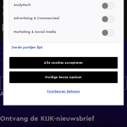
Analytisch
Bekijk aflevering 2 van The GLORY Story uit seizoen 1 hier.
Deze aflevering is uitgezonden op 10 juni, 20:00 uur bij .
Advertising & Commercieel
The GLORY Story is een Sport programma
Marketing & Social media
Overzicht
Derde partijen lijst
Afleveringen
Clips
Alle cookies accepteren
Meer zoals dit
Huidige keuze opslaan
Seizoen 1
Voorkeuren beheren
Afleveringen
Ontvang de KIJK-nieuwsbrief
Meld je aan voor de nieuwsbrief en blijf op de hoogte van