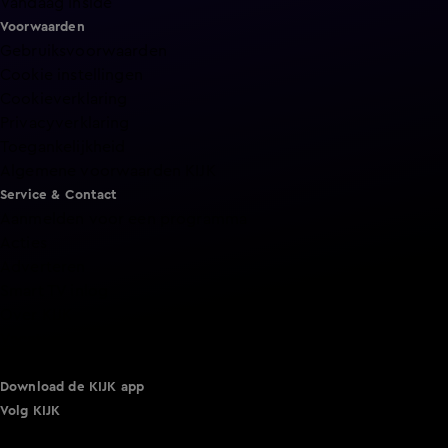
Vandaag Inside
Voorwaarden
Gebruiksvoorwaarden
Cookie instellingen
Cookieverklaring
Privacyverklaring
Toegankelijkheid
Algemene voorwaarden KIJK
Service & Contact
Aanmelden voor een programma
Acties
Adverteren
Smart TV inlog
Over KIJK
Vacatures
Klantenservice
Download de KIJK app
Volg KIJK
©
2026 Talpa Network. Alle rechten voorbehouden. Geen