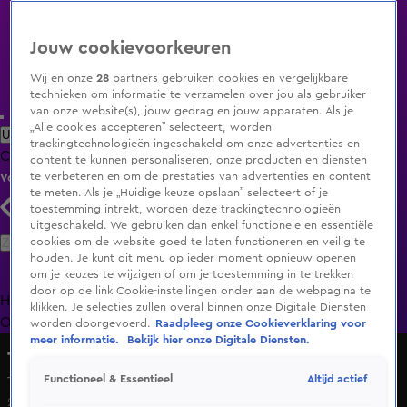
Jouw cookievoorkeuren
Wij en onze
28
partners gebruiken cookies en vergelijkbare
technieken om informatie te verzamelen over jou als gebruiker
van onze website(s), jouw gedrag en jouw apparaten. Als je
„Alle cookies accepteren” selecteert, worden
Uitzending Gemist
Populaire programma's
Zenders
Genres
trackingtechnologieën ingeschakeld om onze advertenties en
Clips
Films
Radio
Smart TV inlog
Shop
content te kunnen personaliseren, onze producten en diensten
te verbeteren en om de prestaties van advertenties en content
Volg KIJK
te meten. Als je „Huidige keuze opslaan” selecteert of je
toestemming intrekt, worden deze trackingtechnologieën
uitgeschakeld. We gebruiken dan enkel functionele en essentiële
Zoeken
cookies om de website goed te laten functioneren en veilig te
houden. Je kunt dit menu op ieder moment opnieuw openen
om je keuzes te wijzigen of om je toestemming in te trekken
door op de link Cookie-instellingen onder aan de webpagina te
Home
Uitzending Gemist
Programma's
De Bondgenoten
De
klikken. Je selecties zullen overal binnen onze Digitale Diensten
Oranjezomer
Livestreams
Shop
worden doorgevoerd.
Raadpleeg onze Cookieverklaring voor
meer informatie.
Bekijk hier onze Digitale Diensten.
Talpa Media
Altijd actief
Functioneel & Essentieel
Talpa Social Algemeen
21 mrt 2023, 12:38