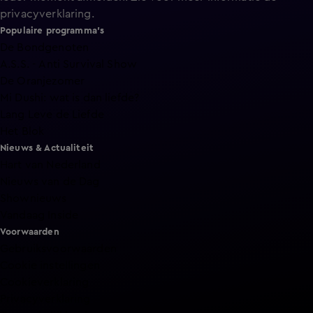
privacyverklaring
.
Populaire programma's
De Bondgenoten
A.S.S. - Anti Survival Show
De Oranjezomer
Mi Dushi: wat is dan liefde?
Lang Leve de Liefde
Het Blok
Nieuws & Actualiteit
Hart van Nederland
Nieuws van de Dag
Shownieuws
Vandaag Inside
Voorwaarden
Gebruiksvoorwaarden
Cookie instellingen
Cookieverklaring
Privacyverklaring