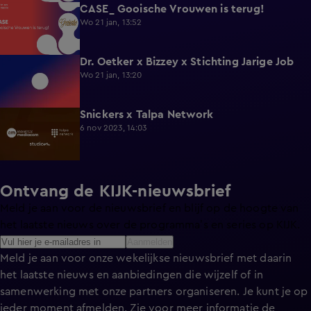
CASE_ Gooische Vrouwen is terug!
2:49
Wo 21 jan, 13:52
Dr. Oetker x Bizzey x Stichting Jarige Job
2:20
Wo 21 jan, 13:20
Snickers x Talpa Network
2:36
6 nov 2023, 14:03
Ontvang de KIJK-nieuwsbrief
Meld je aan voor de nieuwsbrief en blijf op de hoogte van
het laatste nieuws over de programma’s en series op KIJK.
Aanmelden
Meld je aan voor onze wekelijkse nieuwsbrief met daarin
het laatste nieuws en aanbiedingen die wijzelf of in
samenwerking met onze partners organiseren. Je kunt je op
ieder moment afmelden. Zie voor meer informatie de