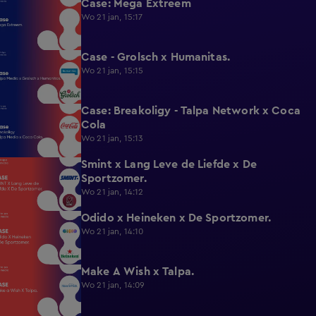
Case: Mega Extreem
2:36
Wo 21 jan, 15:17
Case - Grolsch x Humanitas.
2:30
Wo 21 jan, 15:15
Case: Breakoligy - Talpa Network x Coca
3:06
Cola
Wo 21 jan, 15:13
Smint x Lang Leve de Liefde x De
3:02
Sportzomer.
Wo 21 jan, 14:12
Odido x Heineken x De Sportzomer.
3:24
Wo 21 jan, 14:10
Make A Wish x Talpa.
2:50
Wo 21 jan, 14:09