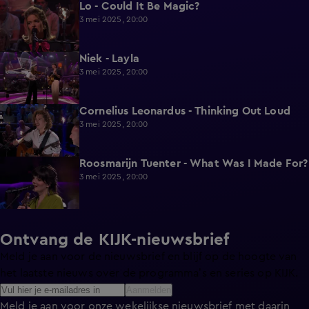
Lo - Could It Be Magic?
2:00
3 mei 2025, 20:00
Niek - Layla
1:57
3 mei 2025, 20:00
Cornelius Leonardus - Thinking Out Loud
2:14
3 mei 2025, 20:00
Roosmarijn Tuenter - What Was I Made For?
2:07
3 mei 2025, 20:00
Ontvang de KIJK-nieuwsbrief
Meld je aan voor de nieuwsbrief en blijf op de hoogte van
het laatste nieuws over de programma’s en series op KIJK.
Aanmelden
Meld je aan voor onze wekelijkse nieuwsbrief met daarin