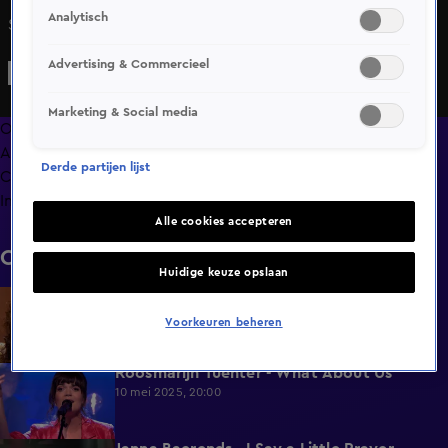
Analytisch
Stella Grace speelt My Cherie Amour van Stevie Wonder.
Advertising & Commercieel
Marketing & Social media
Overzicht
Afleveringen
Derde partijen lijst
Clips
Info
Alle cookies accepteren
Clips
Huidige keuze opslaan
Janna Baerends - She
2:05
10 mei 2025, 20:00
Voorkeuren beheren
Roosmarijn Tuenter - What About Us
1:42
10 mei 2025, 20:00