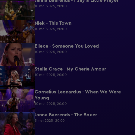
Janna Baerends - I Say a Little Prayer
1:51
10 mei 2025, 20:00
Niek - This Town
1:39
10 mei 2025, 20:00
Ellece - Someone You Loved
1:29
10 mei 2025, 20:00
Stella Grace - My Cherie Amour
1:47
10 mei 2025, 20:00
Cornelius Leonardus - When We Were
1:50
Young
10 mei 2025, 20:00
Janna Baerends - The Boxer
1:53
3 mei 2025, 20:00