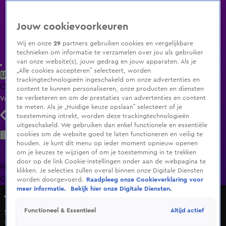
Jouw cookievoorkeuren
Wij en onze
29
partners gebruiken cookies en vergelijkbare
technieken om informatie te verzamelen over jou als gebruiker
van onze website(s), jouw gedrag en jouw apparaten. Als je
„Alle cookies accepteren” selecteert, worden
Uitzending Gemist
Populaire programma's
Zenders
Genres
trackingtechnologieën ingeschakeld om onze advertenties en
Clips
Films
Radio
Smart TV inlog
Shop
content te kunnen personaliseren, onze producten en diensten
te verbeteren en om de prestaties van advertenties en content
Volg KIJK
te meten. Als je „Huidige keuze opslaan” selecteert of je
toestemming intrekt, worden deze trackingtechnologieën
uitgeschakeld. We gebruiken dan enkel functionele en essentiële
Zoeken
cookies om de website goed te laten functioneren en veilig te
houden. Je kunt dit menu op ieder moment opnieuw openen
om je keuzes te wijzigen of om je toestemming in te trekken
door op de link Cookie-instellingen onder aan de webpagina te
Home
Uitzending Gemist
Programma's
De Bondgenoten
De
klikken. Je selecties zullen overal binnen onze Digitale Diensten
Oranjezomer
Livestreams
Shop
worden doorgevoerd.
Raadpleeg onze Cookieverklaring voor
meer informatie.
Bekijk hier onze Digitale Diensten.
Talent Unplugged
Altijd actief
Functioneel & Essentieel
Stella Grace - My Cherie Amour
10 mei 2025, 20:00