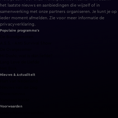
het laatste nieuws en aanbiedingen die wijzelf of in
samenwerking met onze partners organiseren. Je kunt je op
ieder moment afmelden. Zie voor meer informatie de
privacyverklaring
.
Populaire programma's
De Bondgenoten
A.S.S. - Anti Survival Show
De Oranjezomer
Mi Dushi: wat is dan liefde?
Lang Leve de Liefde
Het Blok
Nieuws & Actualiteit
Hart van Nederland
Nieuws van de Dag
Shownieuws
Vandaag Inside
Voorwaarden
Gebruiksvoorwaarden