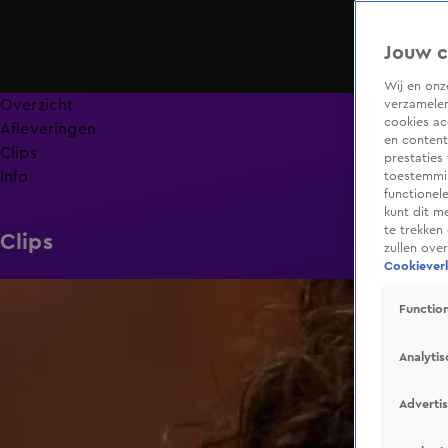
Jouw c
Wij en on
Overzicht
verzamelen
cookies ac
Afleveringen
en content
Clips
prestaties
Info
toestemmin
functionel
kunt dit m
te trekken
Clips
zullen ove
Cookieverk
2:05
Function
Analytis
Adverti