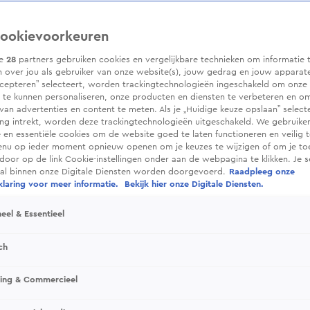
ookievoorkeuren
ze
28
partners gebruiken cookies en vergelijkbare technieken om informatie 
 over jou als gebruiker van onze website(s), jouw gedrag en jouw apparaten.
cepteren” selecteert, worden trackingtechnologieën ingeschakeld om onze 
 te kunnen personaliseren, onze producten en diensten te verbeteren en o
 van advertenties en content te meten. Als je „Huidige keuze opslaan” selecte
g intrekt, worden deze trackingtechnologieën uitgeschakeld. We gebruike
e en essentiële cookies om de website goed te laten functioneren en veilig 
enu op ieder moment opnieuw openen om je keuzes te wijzigen of om je t
 door op de link Cookie-instellingen onder aan de webpagina te klikken. Je s
ral binnen onze Digitale Diensten worden doorgevoerd.
Raadpleeg onze
laring voor meer informatie.
Bekijk hier onze Digitale Diensten.
eel & Essentieel
ch
sing & Commercieel