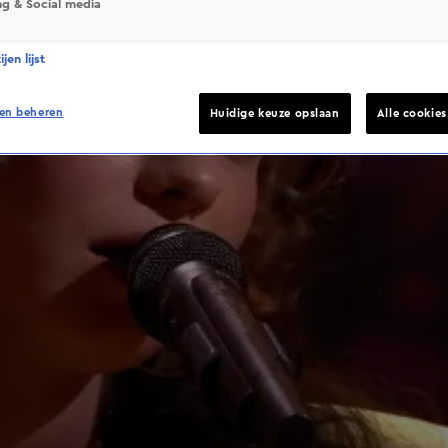
ng & Social media
jen lijst
en beheren
Huidige keuze opslaan
Alle cookie