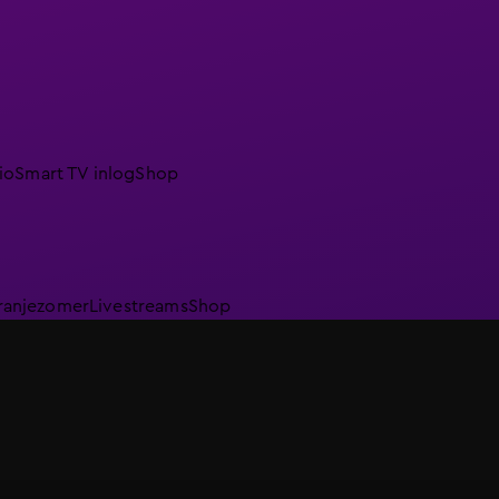
io
Smart TV inlog
Shop
ranjezomer
Livestreams
Shop