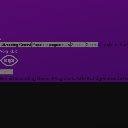
Clips
Films
Rad
Uitzending Gemist
Populaire programma's
Zenders
Genres
Volg KIJK
Zoeken
Home
Uitzending Gemist
Programma's
De Bondgenoten
De O