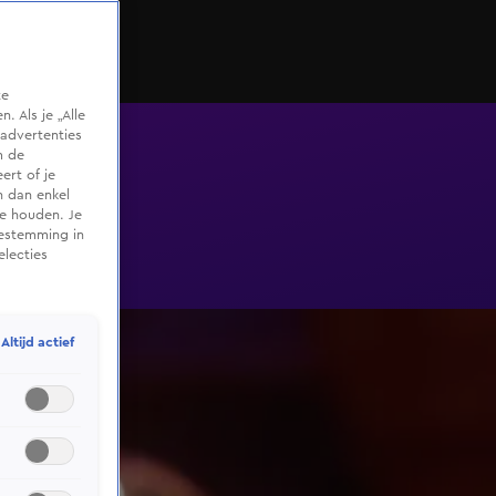
te
 Als je „Alle
advertenties
m de
ert of je
n dan enkel
te houden. Je
oestemming in
electies
Altijd actief