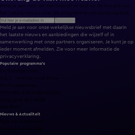
Meld je aan voor de nieuwsbrief en blijf op de hoogte van
het laatste nieuws over de programma’s en series op KIJK.
Aanmelden
Meld je aan voor onze wekelijkse nieuwsbrief met daarin
het laatste nieuws en aanbiedingen die wijzelf of in
samenwerking met onze partners organiseren. Je kunt je op
ieder moment afmelden. Zie voor meer informatie de
privacyverklaring
.
Populaire programma's
De Bondgenoten
A.S.S. - Anti Survival Show
De Oranjezomer
Mi Dushi: wat is dan liefde?
Lang Leve de Liefde
Het Blok
Nieuws & Actualiteit
Hart van Nederland
Nieuws van de Dag