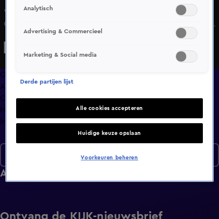
Analytisch
Vier bekende families starten een intens avontuur in de
Colombiaanse jungle. Ronald de Boer neemt zijn dochters,
Advertising & Commercieel
Demi en Maxime, en neefje Bowey mee. Frank Masmeijer
betreedt de jungle met dochters Charlotte en Michelle en
Marketing & Social media
schoonzoon Stijn. Al snel worden de families gesplitst:
twee leden trekken de jungle in, terwijl de anderen
Overzicht
Derde partijen lijst
achterblijven op basecamp.
Afleveringen
Clips
Alle cookies accepteren
Hoe is het nu met?
Info
Huidige keuze opslaan
Seizoen 1
Voorkeuren beheren
Afleveringen
Ontvang de KIJK-nieuwsbrief