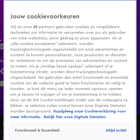
Jouw cookievoorkeuren
Wij en onze
29
partners gebruiken cookies en vergelijkbare
technieken om informatie te verzamelen over jou als gebruiker
van onze website(s), jouw gedrag en jouw apparaten. Als je
„Alle cookies accepteren” selecteert, worden
Uitzending Gemist
Populaire programma's
Zenders
Genres
trackingtechnologieën ingeschakeld om onze advertenties en
Clips
Films
Radio
Smart TV inlog
Shop
content te kunnen personaliseren, onze producten en diensten
te verbeteren en om de prestaties van advertenties en content
Volg KIJK
te meten. Als je „Huidige keuze opslaan” selecteert of je
toestemming intrekt, worden deze trackingtechnologieën
uitgeschakeld. We gebruiken dan enkel functionele en essentiële
Zoeken
cookies om de website goed te laten functioneren en veilig te
houden. Je kunt dit menu op ieder moment opnieuw openen
om je keuzes te wijzigen of om je toestemming in te trekken
door op de link Cookie-instellingen onder aan de webpagina te
Home
Uitzending Gemist
Programma's
De Bondgenoten
De
klikken. Je selecties zullen overal binnen onze Digitale Diensten
Oranjezomer
Livestreams
Shop
worden doorgevoerd.
Raadpleeg onze Cookieverklaring voor
meer informatie.
Bekijk hier onze Digitale Diensten.
Survive Your Family
Altijd actief
Functioneel & Essentieel
Seizoen 1, aflevering 1
Do 16 apr, 20:30