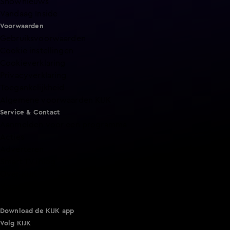
Shownieuws
Vandaag Inside
Voorwaarden
Gebruiksvoorwaarden
Cookie instellingen
Cookieverklaring
Privacyverklaring
Toegankelijkheid
Algemene voorwaarden KIJK
Service & Contact
Aanmelden voor een programma
Acties
Adverteren
Smart TV inlog
Over KIJK
Vacatures
Klantenservice
Download de KIJK app
Volg KIJK