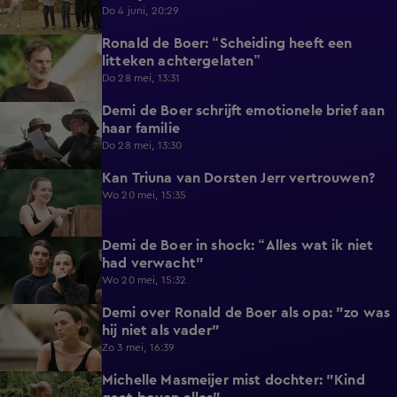
Do 4 juni, 20:29
Ronald de Boer: “Scheiding heeft een
1:02
litteken achtergelaten”
Do 28 mei, 13:31
Demi de Boer schrijft emotionele brief aan
1:12
haar familie
Do 28 mei, 13:30
Kan Triuna van Dorsten Jerr vertrouwen?
0:52
Wo 20 mei, 15:35
Demi de Boer in shock: “Alles wat ik niet
0:53
had verwacht"
Wo 20 mei, 15:32
Demi over Ronald de Boer als opa: "zo was
1:02
hij niet als vader"
Zo 3 mei, 16:39
Michelle Masmeijer mist dochter: "Kind
0:41