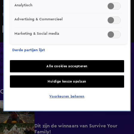
Analytisch
Tijdens het schrijven van een persoonlijke brief aan haar
familie lopen de emoties bij Demi de Boer hoog op.
Advertising & Commercieel
Marketing & Social media
Overzicht
Derde partijen lijst
Afleveringen
Clips
Alle cookies accepteren
Hoe is het nu met?
Info
Huidige keuze opslaan
Clips
Voorkeuren beheren
De finale strijd barst los
1:00
Wo 3 juni, 14:20
Dit zijn de winnaars van Survive Your
1:14
Family!