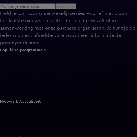
Aanmelden
Meld je aan voor onze wekelijkse nieuwsbrief met daarin
het laatste nieuws en aanbiedingen die wijzelf of in
samenwerking met onze partners organiseren. Je kunt je op
ieder moment afmelden. Zie voor meer informatie de
privacyverklaring
.
Populaire programma's
De Bondgenoten
A.S.S. - Anti Survival Show
De Oranjezomer
Mi Dushi: wat is dan liefde?
Lang Leve de Liefde
Het Blok
Nieuws & Actualiteit
Hart van Nederland
Nieuws van de Dag
Shownieuws
Vandaag Inside