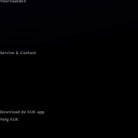
Voorwaarden
Gebruiksvoorwaarden
Cookie instellingen
Cookieverklaring
Privacyverklaring
Toegankelijkheid
Algemene voorwaarden KIJK
Service & Contact
Aanmelden voor een programma
Acties
Adverteren
Smart TV inlog
Over KIJK
Vacatures
Klantenservice
Download de KIJK app
Volg KIJK
©
2026 Talpa Network. Alle rechten voorbehouden. Geen
tekst- en datamining.