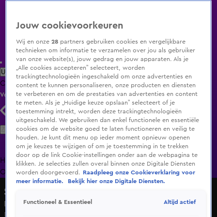
Jouw cookievoorkeuren
Wij en onze
28
partners gebruiken cookies en vergelijkbare
technieken om informatie te verzamelen over jou als gebruiker
van onze website(s), jouw gedrag en jouw apparaten. Als je
„Alle cookies accepteren” selecteert, worden
Uitzending Gemist
Populaire programma's
Zenders
Genres
trackingtechnologieën ingeschakeld om onze advertenties en
Clips
Films
Radio
Smart TV inlog
Shop
content te kunnen personaliseren, onze producten en diensten
te verbeteren en om de prestaties van advertenties en content
Volg KIJK
te meten. Als je „Huidige keuze opslaan” selecteert of je
toestemming intrekt, worden deze trackingtechnologieën
uitgeschakeld. We gebruiken dan enkel functionele en essentiële
Zoeken
cookies om de website goed te laten functioneren en veilig te
houden. Je kunt dit menu op ieder moment opnieuw openen
om je keuzes te wijzigen of om je toestemming in te trekken
door op de link Cookie-instellingen onder aan de webpagina te
Home
Uitzending Gemist
Programma's
De Bondgenoten
De
klikken. Je selecties zullen overal binnen onze Digitale Diensten
Oranjezomer
Livestreams
Shop
worden doorgevoerd.
Raadpleeg onze Cookieverklaring voor
meer informatie.
Bekijk hier onze Digitale Diensten.
Survive Your Family
Altijd actief
Functioneel & Essentieel
Demi de Boer schrijft emotionele brief aan haar familie
Do 28 mei, 13:30