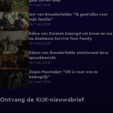
gaat boven alles"
Do 7 mei, 20:30
Jerr van Broederliefde: "Ik geef alles voor
4:40
mijn familie"
Do 7 mei, 20:30
Edino van Dorsten bezorgd om broer en zus
0:33
na deelname Survive Your Family
Do 7 mei, 20:30
Edson van Broederliefde emotioneel door
0:48
spraakbericht
Do 7 mei, 20:30
Zusjes Masmeijer: "Dit is voor ons zo
5:21
belangrijk"
Do 7 mei, 20:30
Ontvang de KIJK-nieuwsbrief
Meld je aan voor de nieuwsbrief en blijf op de hoogte van
het laatste nieuws over de programma’s en series op KIJK.