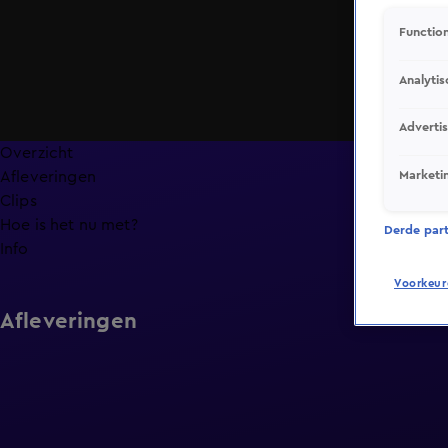
Function
Analytis
Adverti
Overzicht
Marketi
Afleveringen
Clips
Hoe is het nu met?
Derde parti
Info
Voorkeur
Afleveringen