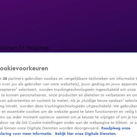
io
Smart TV inlog
Shop
ookievoorkeuren
ze
28
partners gebruiken cookies en vergelijkbare technieken om informatie 
ranjezomer
Livestreams
Shop
 over jou als gebruiker van onze website(s), jouw gedrag en jouw apparaten.
cepteren” selecteert, worden trackingtechnologieën ingeschakeld om onze 
 te kunnen personaliseren, onze producten en diensten te verbeteren en o
 van advertenties en content te meten. Als je „Huidige keuze opslaan” selecte
g intrekt, worden deze trackingtechnologieën uitgeschakeld. We gebruike
e en essentiële cookies om de website goed te laten functioneren en veilig 
enu op ieder moment opnieuw openen om je keuzes te wijzigen of om je t
 door op de link Cookie-instellingen onder aan de webpagina te klikken. Je s
ral binnen onze Digitale Diensten worden doorgevoerd.
Raadpleeg onze
laring voor meer informatie.
Bekijk hier onze Digitale Diensten.