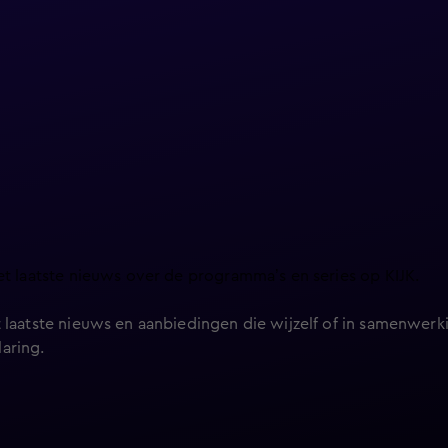
et laatste nieuws over de programma’s en series op KIJK.
 laatste nieuws en aanbiedingen die wijzelf of in samenwerki
laring
.