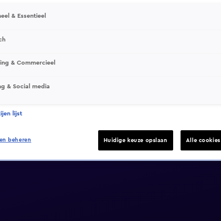
eel & Essentieel
ch
sing & Commercieel
ng & Social media
jen lijst
en beheren
Huidige keuze opslaan
Alle cookie