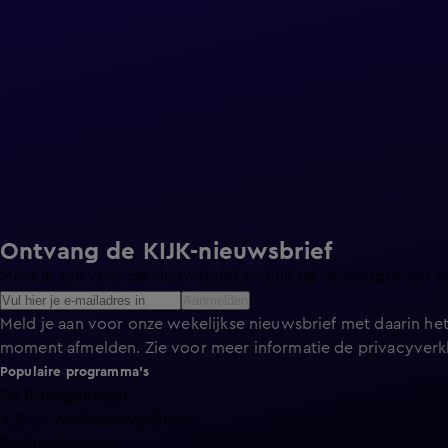
Ontvang de KIJK-nieuwsbrief
Meld je aan voor de nieuwsbrief en blijf op de hoogte van h
Aanmelden
Meld je aan voor onze wekelijkse nieuwsbrief met daarin het
moment afmelden. Zie voor meer informatie de
privacyverk
Populaire programma's
De Bondgenoten
A.S.S. - Anti Survival Show
De Oranjezomer