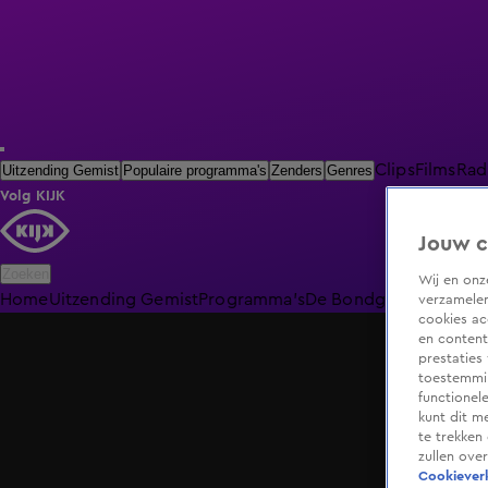
Clips
Films
Rad
Uitzending Gemist
Populaire programma's
Zenders
Genres
Volg KIJK
Jouw c
Zoeken
Wij en on
Home
Uitzending Gemist
Programma's
De Bondgenoten
De O
verzamelen
cookies ac
en content
prestaties
toestemmin
functionel
kunt dit m
te trekken
zullen ove
Cookieverk