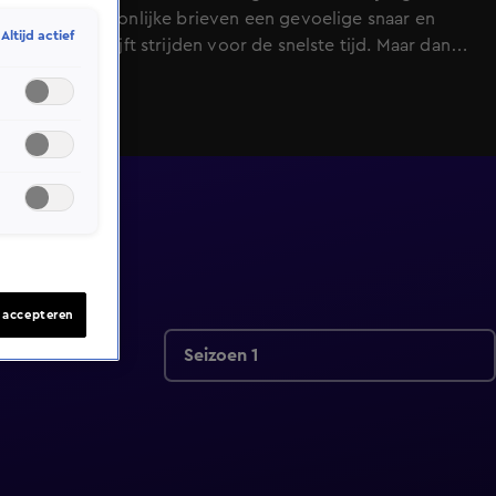
raken persoonlijke brieven een gevoelige snaar en
Altijd actief
iedereen blijft strijden voor de snelste tijd. Maar dan
kantelt het spel en speelt niemand meer veilig.
s accepteren
Seizoen 1