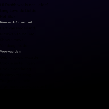
Mi Dushi: wat is dan liefde?
Lang Leve de Liefde
Het Blok
Nieuws & Actualiteit
Hart van Nederland
Nieuws van de Dag
Shownieuws
Vandaag Inside
Voorwaarden
Gebruiksvoorwaarden
Cookie instellingen
Cookieverklaring
Privacyverklaring
Toegankelijkheid
Algemene voorwaarden KIJK
Service & Contact
Aanmelden voor een programma
Acties