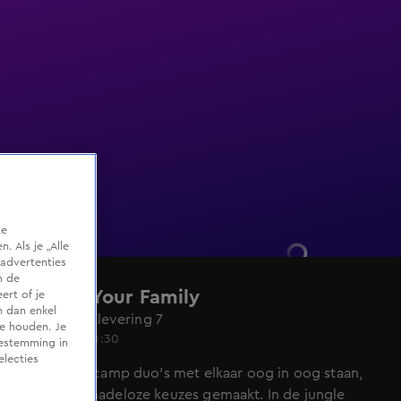
te
 Als je „Alle
advertenties
m de
Survive Your Family
ert of je
n dan enkel
Seizoen 1, aflevering 7
te houden. Je
Do 28 mei, 20:30
oestemming in
electies
Als de basecamp duo's met elkaar oog in oog staan,
worden genadeloze keuzes gemaakt. In de jungle