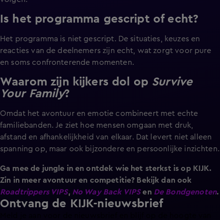
Is het programma gescript of echt?
Het programma is niet gescript. De situaties, keuzes en
reacties van de deelnemers zijn echt, wat zorgt voor pure
en soms confronterende momenten.
Waarom zijn kijkers dol op
Survive
Your Family
?
Omdat het avontuur en emotie combineert met echte
familiebanden. Je ziet hoe mensen omgaan met druk,
afstand en afhankelijkheid van elkaar. Dat levert niet alleen
spanning op, maar ook bijzondere en persoonlijke inzichten.
Ga mee de jungle in en ontdek wie het sterkst is op KIJK.
Zin in meer avontuur en competitie? Bekijk dan ook
Roadtrippers VIPS
,
No Way Back VIPS
en
De Bondgenoten
.
Ontvang de KIJK-nieuwsbrief
Meld je aan voor de nieuwsbrief en blijf op de hoogte van