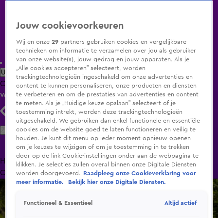
Jouw cookievoorkeuren
Wij en onze
29
partners gebruiken cookies en vergelijkbare
technieken om informatie te verzamelen over jou als gebruiker
van onze website(s), jouw gedrag en jouw apparaten. Als je
„Alle cookies accepteren” selecteert, worden
Uitzending Gemist
Populaire programma's
Zenders
Genres
trackingtechnologieën ingeschakeld om onze advertenties en
Clips
Films
Radio
Smart TV inlog
Shop
content te kunnen personaliseren, onze producten en diensten
te verbeteren en om de prestaties van advertenties en content
Volg KIJK
te meten. Als je „Huidige keuze opslaan” selecteert of je
toestemming intrekt, worden deze trackingtechnologieën
uitgeschakeld. We gebruiken dan enkel functionele en essentiële
Zoeken
cookies om de website goed te laten functioneren en veilig te
houden. Je kunt dit menu op ieder moment opnieuw openen
om je keuzes te wijzigen of om je toestemming in te trekken
door op de link Cookie-instellingen onder aan de webpagina te
Home
Uitzending Gemist
Programma's
De Bondgenoten
De
klikken. Je selecties zullen overal binnen onze Digitale Diensten
Oranjezomer
Livestreams
Shop
worden doorgevoerd.
Raadpleeg onze Cookieverklaring voor
meer informatie.
Bekijk hier onze Digitale Diensten.
Altijd actief
Functioneel & Essentieel