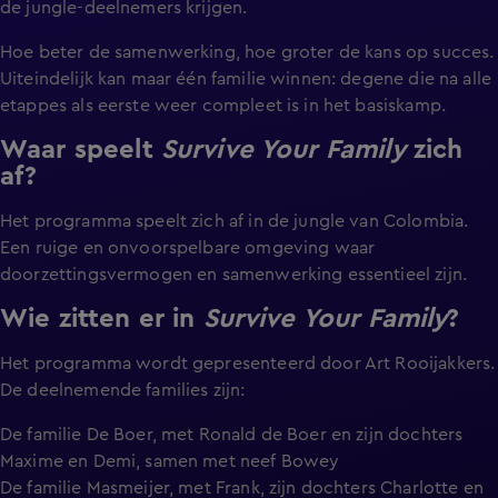
de jungle-deelnemers krijgen.
Hoe beter de samenwerking, hoe groter de kans op succes.
Uiteindelijk kan maar één familie winnen: degene die na alle
etappes als eerste weer compleet is in het basiskamp.
Waar speelt
Survive Your Family
zich
af?
Het programma speelt zich af in de jungle van Colombia.
Een ruige en onvoorspelbare omgeving waar
doorzettingsvermogen en samenwerking essentieel zijn.
Wie zitten er in
Survive Your Family
?
Het programma wordt gepresenteerd door Art Rooijakkers.
De deelnemende families zijn:
De familie De Boer, met Ronald de Boer en zijn dochters
Maxime en Demi, samen met neef Bowey
De familie Masmeijer, met Frank, zijn dochters Charlotte en