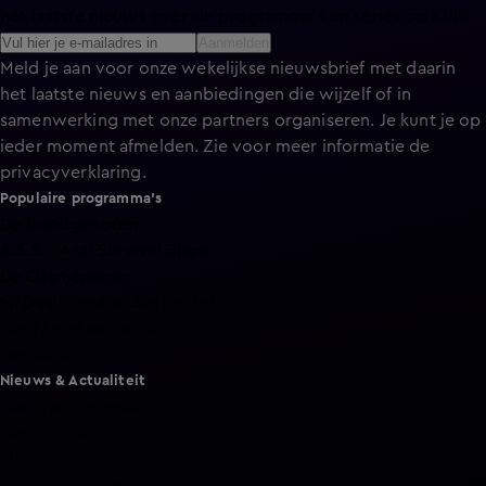
het laatste nieuws over de programma’s en series op KIJK.
Aanmelden
Meld je aan voor onze wekelijkse nieuwsbrief met daarin
het laatste nieuws en aanbiedingen die wijzelf of in
samenwerking met onze partners organiseren. Je kunt je op
ieder moment afmelden. Zie voor meer informatie de
privacyverklaring
.
Populaire programma's
De Bondgenoten
A.S.S. - Anti Survival Show
De Oranjezomer
Mi Dushi: wat is dan liefde?
Lang Leve de Liefde
Het Blok
Nieuws & Actualiteit
Hart van Nederland
Nieuws van de Dag
Shownieuws
Vandaag Inside