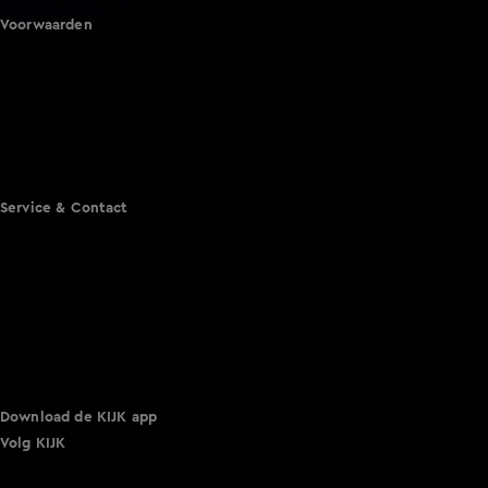
Voorwaarden
Gebruiksvoorwaarden
Cookie instellingen
Cookieverklaring
Privacyverklaring
Toegankelijkheid
Algemene voorwaarden KIJK
Service & Contact
Aanmelden voor een programma
Acties
Adverteren
Smart TV inlog
Over KIJK
Vacatures
Klantenservice
Download de KIJK app
Volg KIJK
©
2026 Talpa Network. Alle rechten voorbehouden. Geen