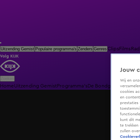
Clips
Films
Rad
Uitzending Gemist
Populaire programma's
Zenders
Genres
Volg KIJK
Jouw c
Zoeken
Wij en on
Home
Uitzending Gemist
Programma's
De Bondgenoten
De O
verzamelen
cookies ac
en content
prestaties
toestemmin
functionel
kunt dit m
te trekken
zullen ove
Cookieverk