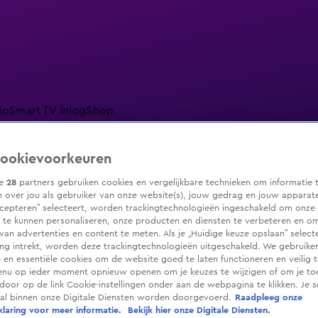
io
Smart TV inlog
Shop
ookievoorkeuren
ze
28
partners gebruiken cookies en vergelijkbare technieken om informatie 
ranjezomer
Livestreams
Shop
 over jou als gebruiker van onze website(s), jouw gedrag en jouw apparaten.
cepteren” selecteert, worden trackingtechnologieën ingeschakeld om onze 
 te kunnen personaliseren, onze producten en diensten te verbeteren en o
 van advertenties en content te meten. Als je „Huidige keuze opslaan” selecte
g intrekt, worden deze trackingtechnologieën uitgeschakeld. We gebruike
e en essentiële cookies om de website goed te laten functioneren en veilig 
enu op ieder moment opnieuw openen om je keuzes te wijzigen of om je t
 door op de link Cookie-instellingen onder aan de webpagina te klikken. Je s
ral binnen onze Digitale Diensten worden doorgevoerd.
Raadpleeg onze
laring voor meer informatie.
Bekijk hier onze Digitale Diensten.