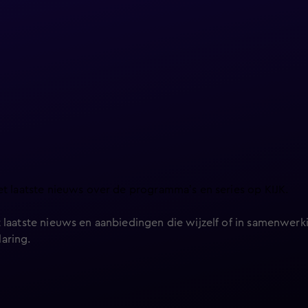
et laatste nieuws over de programma’s en series op KIJK.
 laatste nieuws en aanbiedingen die wijzelf of in samenwerki
laring
.