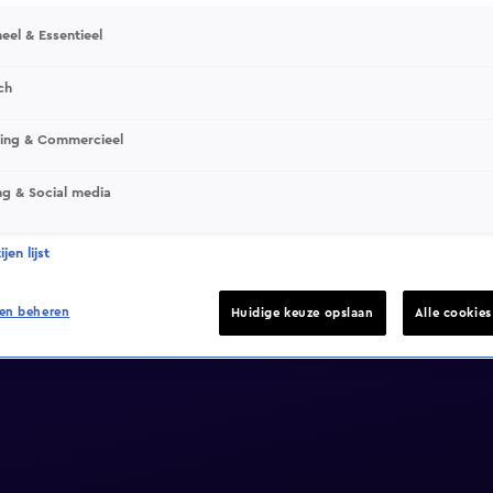
eel & Essentieel
ch
sing & Commercieel
ng & Social media
jen lijst
en beheren
Huidige keuze opslaan
Alle cookie