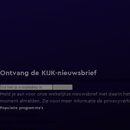
Ontvang de KIJK-nieuwsbrief
Meld je aan voor de nieuwsbrief en blijf op de hoogte van h
Aanmelden
Meld je aan voor onze wekelijkse nieuwsbrief met daarin het
moment afmelden. Zie voor meer informatie de
privacyverk
Populaire programma's
De Bondgenoten
A.S.S. - Anti Survival Show
De Oranjezomer