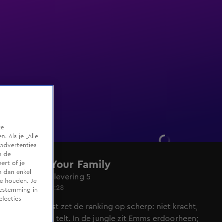
te
 Als je „Alle
advertenties
m de
Survive Your Family
ert of je
n dan enkel
Seizoen 1, aflevering 5
te houden. Je
Do 14 mei, 20:28
oestemming in
electies
Een plottwist zet de ranking op scherp: niet kracht,
maar inzicht telt. In de jungle zit Emms erdoorheen;