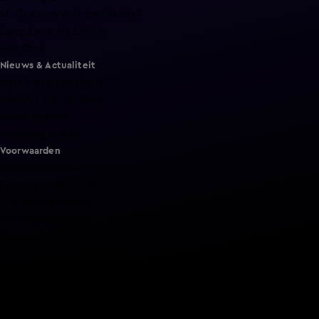
Mi Dushi: wat is dan liefde?
Lang Leve de Liefde
Het Blok
Nieuws & Actualiteit
Hart van Nederland
Nieuws van de Dag
Shownieuws
Vandaag Inside
Voorwaarden
Gebruiksvoorwaarden
Cookie instellingen
Cookieverklaring
Privacyverklaring
Toegankelijkheid
Algemene voorwaarden KIJK
Service & Contact
Aanmelden voor een programma
Acties