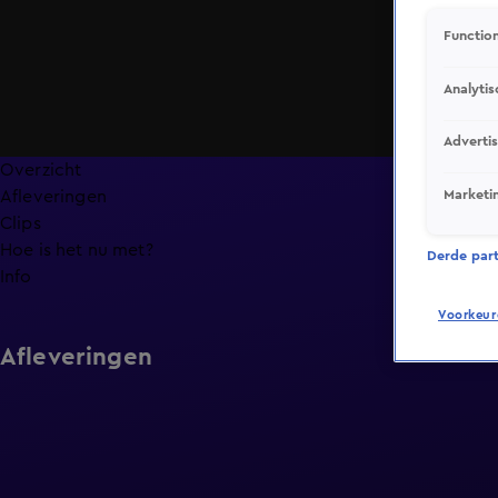
Function
Analytis
Adverti
Overzicht
Marketi
Afleveringen
Clips
Hoe is het nu met?
Derde parti
Info
Voorkeur
Afleveringen