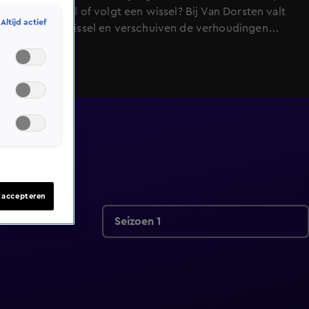
houdt hij vol of volgt een wissel? Bij Van Dorsten valt
Altijd actief
de eerste wissel en verschuiven de verhoudingen
direct. Op basecamp zorgen contactmomenten voor
spanning en emotie, terwijl Glory zich klaarmaakt voor
zijn intrede in de jungle.
s accepteren
Seizoen 1