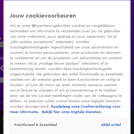
Jouw cookievoorkeuren
Wij en onze
29
partners gebruiken cookies en vergelijkbare
technieken om informatie te verzamelen over jou als gebruiker
van onze website(s), jouw gedrag en jouw apparaten. Als je
„Alle cookies accepteren” selecteert, worden
Uitzending Gemist
Populaire programma's
Zenders
Genres
trackingtechnologieën ingeschakeld om onze advertenties en
Clips
Films
Radio
Smart TV inlog
Shop
content te kunnen personaliseren, onze producten en diensten
te verbeteren en om de prestaties van advertenties en content
Volg KIJK
te meten. Als je „Huidige keuze opslaan” selecteert of je
toestemming intrekt, worden deze trackingtechnologieën
uitgeschakeld. We gebruiken dan enkel functionele en essentiële
Zoeken
cookies om de website goed te laten functioneren en veilig te
houden. Je kunt dit menu op ieder moment opnieuw openen
om je keuzes te wijzigen of om je toestemming in te trekken
door op de link Cookie-instellingen onder aan de webpagina te
Home
Uitzending Gemist
Programma's
De Bondgenoten
De
klikken. Je selecties zullen overal binnen onze Digitale Diensten
Oranjezomer
Livestreams
Shop
worden doorgevoerd.
Raadpleeg onze Cookieverklaring voor
meer informatie.
Bekijk hier onze Digitale Diensten.
Survive Your Family
Altijd actief
Functioneel & Essentieel
Seizoen Hoe is het nu met?, aflevering 1
Do 4 juni, 21:30