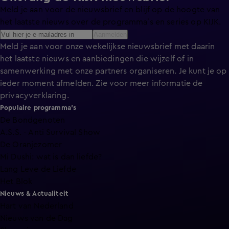
Meld je aan voor de nieuwsbrief en blijf op de hoogte van
het laatste nieuws over de programma’s en series op KIJK.
Aanmelden
Meld je aan voor onze wekelijkse nieuwsbrief met daarin
het laatste nieuws en aanbiedingen die wijzelf of in
samenwerking met onze partners organiseren. Je kunt je op
ieder moment afmelden. Zie voor meer informatie de
privacyverklaring
.
Populaire programma's
De Bondgenoten
A.S.S. - Anti Survival Show
De Oranjezomer
Mi Dushi: wat is dan liefde?
Lang Leve de Liefde
Het Blok
Nieuws & Actualiteit
Hart van Nederland
Nieuws van de Dag