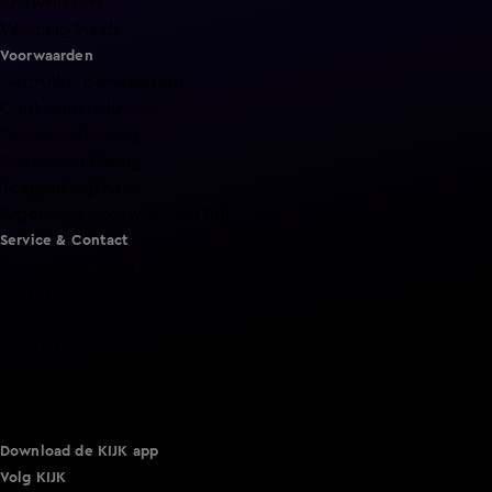
Shownieuws
Vandaag Inside
Voorwaarden
Gebruiksvoorwaarden
Cookie instellingen
Cookieverklaring
Privacyverklaring
Toegankelijkheid
Algemene voorwaarden KIJK
Service & Contact
Aanmelden voor een programma
Acties
Adverteren
Smart TV inlog
Over KIJK
Vacatures
Klantenservice
Download de KIJK app
Volg KIJK