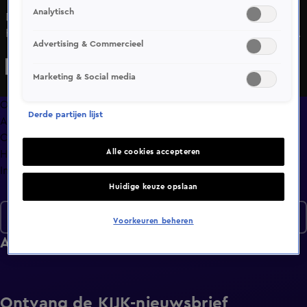
Analytisch
De leden van Broederliefde delen geen bloedband, maar
hun hechte connectie laat zien hoe vrienden ook familie
Advertising & Commercieel
voor je kunnen zijn. Ze blikken samen met presentator Art
Rooijakkers terug op hun bijzondere Survive Your Family-
Marketing & Social media
avontuur.
Overzicht
Derde partijen lijst
Afleveringen
Clips
Alle cookies accepteren
Hoe is het nu met?
Info
Huidige keuze opslaan
Hoe is het nu met?
Voorkeuren beheren
Afleveringen
Ontvang de KIJK-nieuwsbrief