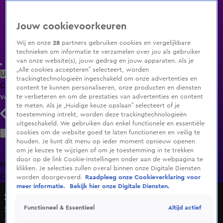
Jouw cookievoorkeuren
Wij en onze
28
partners gebruiken cookies en vergelijkbare
technieken om informatie te verzamelen over jou als gebruiker
van onze website(s), jouw gedrag en jouw apparaten. Als je
„Alle cookies accepteren” selecteert, worden
Uitzending Gemist
Populaire programma's
Zenders
Genres
trackingtechnologieën ingeschakeld om onze advertenties en
Clips
Films
Radio
Smart TV inlog
Shop
content te kunnen personaliseren, onze producten en diensten
te verbeteren en om de prestaties van advertenties en content
Volg KIJK
te meten. Als je „Huidige keuze opslaan” selecteert of je
toestemming intrekt, worden deze trackingtechnologieën
uitgeschakeld. We gebruiken dan enkel functionele en essentiële
Zoeken
cookies om de website goed te laten functioneren en veilig te
houden. Je kunt dit menu op ieder moment opnieuw openen
om je keuzes te wijzigen of om je toestemming in te trekken
door op de link Cookie-instellingen onder aan de webpagina te
Home
Uitzending Gemist
Programma's
De Bondgenoten
De
klikken. Je selecties zullen overal binnen onze Digitale Diensten
Oranjezomer
Livestreams
Shop
worden doorgevoerd.
Raadpleeg onze Cookieverklaring voor
meer informatie.
Bekijk hier onze Digitale Diensten.
Stegeman op de Bres
Altijd actief
Functioneel & Essentieel
Seizoen 8, aflevering 3
22 jan 2023, 21:52