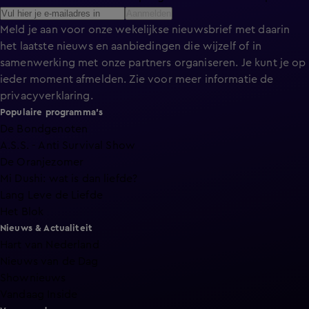
Aanmelden
Meld je aan voor onze wekelijkse nieuwsbrief met daarin
het laatste nieuws en aanbiedingen die wijzelf of in
samenwerking met onze partners organiseren. Je kunt je op
ieder moment afmelden. Zie voor meer informatie de
privacyverklaring
.
Populaire programma's
De Bondgenoten
A.S.S. - Anti Survival Show
De Oranjezomer
Mi Dushi: wat is dan liefde?
Lang Leve de Liefde
Het Blok
Nieuws & Actualiteit
Hart van Nederland
Nieuws van de Dag
Shownieuws
Vandaag Inside