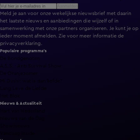
Aanmelden
Meld je aan voor onze wekelijkse nieuwsbrief met daarin
het laatste nieuws en aanbiedingen die wijzelf of in
samenwerking met onze partners organiseren. Je kunt je op
ieder moment afmelden. Zie voor meer informatie de
privacyverklaring
.
Populaire programma's
De Bondgenoten
A.S.S. - Anti Survival Show
De Oranjezomer
Mi Dushi: wat is dan liefde?
Lang Leve de Liefde
Het Blok
Nieuws & Actualiteit
Hart van Nederland
Nieuws van de Dag
Shownieuws
Vandaag Inside