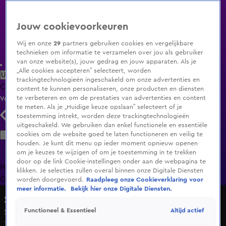
Jouw cookievoorkeuren
Wij en onze
29
partners gebruiken cookies en vergelijkbare
technieken om informatie te verzamelen over jou als gebruiker
van onze website(s), jouw gedrag en jouw apparaten. Als je
„Alle cookies accepteren” selecteert, worden
Uitzending Gemist
Populaire programma's
Zenders
Genres
trackingtechnologieën ingeschakeld om onze advertenties en
Clips
Films
Radio
Smart TV inlog
Shop
content te kunnen personaliseren, onze producten en diensten
te verbeteren en om de prestaties van advertenties en content
Volg KIJK
te meten. Als je „Huidige keuze opslaan” selecteert of je
toestemming intrekt, worden deze trackingtechnologieën
uitgeschakeld. We gebruiken dan enkel functionele en essentiële
Zoeken
cookies om de website goed te laten functioneren en veilig te
houden. Je kunt dit menu op ieder moment opnieuw openen
om je keuzes te wijzigen of om je toestemming in te trekken
door op de link Cookie-instellingen onder aan de webpagina te
Home
Uitzending Gemist
Programma's
De Bondgenoten
De
klikken. Je selecties zullen overal binnen onze Digitale Diensten
Oranjezomer
Livestreams
Shop
worden doorgevoerd.
Raadpleeg onze Cookieverklaring voor
meer informatie.
Bekijk hier onze Digitale Diensten.
Stegeman op de Bres
Altijd actief
Functioneel & Essentieel
Seizoen 8, aflevering 2
15 jan 2023, 21:55