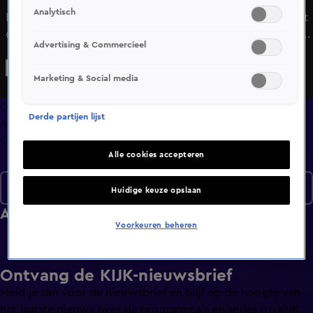
Analytisch
Een zeer emotionele aflevering. Alberto Stegeman springt
op de bres voor de 83-jarige Toon. Hij is bestolen door zijn
Advertising & Commercieel
thuishulp. Zijn vriendin, de bijna 90-jarige Cocky, vraagt
om hulp van Alberto. Alberto en zijn team zorgen voor
Marketing & Social media
bewijs en Alberto confronteert de thuishulp met zijn laffe
diefstal. De emoties lopen zeer hoog op en ook de politie
Overzicht
Derde partijen lijst
komt in actie.
Afleveringen
Clips
Alle cookies accepteren
Seizoen 8
Huidige keuze opslaan
Afleveringen
Voorkeuren beheren
Ontvang de KIJK-nieuwsbrief
Meld je aan voor de nieuwsbrief en blijf op de hoogte van
het laatste nieuws over de programma’s en series op KIJK.