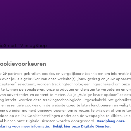
io
Smart TV inlog
Shop
ookievoorkeuren
ze
29
partners gebruiken cookies en vergelijkbare technieken om informatie 
 over jou als gebruiker van onze website(s), jouw gedrag en jouw apparaten.
ranjezomer
Livestreams
Shop
cepteren” selecteert, worden trackingtechnologieën ingeschakeld om onze 
 te kunnen personaliseren, onze producten en diensten te verbeteren en o
 van advertenties en content te meten. Als je „Huidige keuze opslaan” selecte
g intrekt, worden deze trackingtechnologieën uitgeschakeld. We gebruike
e en essentiële cookies om de website goed te laten functioneren en veilig 
enu op ieder moment opnieuw openen om je keuzes te wijzigen of om je t
 door op de link Cookie-instellingen onder aan de webpagina te klikken. Je s
ral binnen onze Digitale Diensten worden doorgevoerd.
Raadpleeg onze
laring voor meer informatie.
Bekijk hier onze Digitale Diensten.