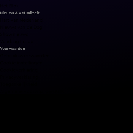
Het Blok
Nieuws & Actualiteit
Hart van Nederland
Nieuws van de Dag
Shownieuws
Vandaag Inside
Voorwaarden
Gebruiksvoorwaarden
Cookie instellingen
Cookieverklaring
Privacyverklaring
Toegankelijkheid
Algemene voorwaarden KIJK
Service & Contact
Aanmelden voor een programma
Acties
Adverteren
Smart TV inlog