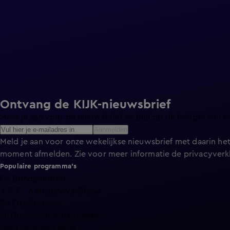
Ontvang de KIJK-nieuwsbrief
Meld je aan voor de nieuwsbrief en blijf op de hoogte van h
Aanmelden
Meld je aan voor onze wekelijkse nieuwsbrief met daarin het
moment afmelden. Zie voor meer informatie de
privacyverk
Populaire programma's
De Bondgenoten
A.S.S. - Anti Survival Show
De Oranjezomer
Mi Dushi: wat is dan liefde?
Lang Leve de Liefde