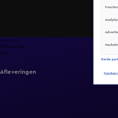
Function
Analytis
Adverti
Overzicht
Marketi
Afleveringen
Clips
Derde parti
Afleveringen
Voorkeur