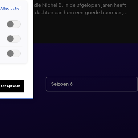
slachtoffers die Michel B. in de afgelopen jaren heeft
Altijd actief
gemaakt. Zij dachten aan hem een goede buurman,
kennis of vriend te hebben, maar dat bleek slechts een
illusie. Hij heeft ze financieel en emotioneel
geruïneerd. Deze Michel is echter spoorloos voor zijn
slachtoffers. Alberto spoort de oplichter op en pakt
hem aan.
Seizoen 6
s accepteren