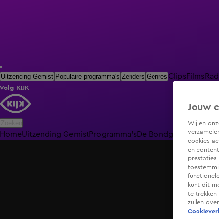
Clips
Films
Rad
Uitzending Gemist
Populaire programma's
Zenders
Genres
Volg KIJK
Jouw c
Zoeken
Wij en on
verzamelen
Home
Uitzending Gemist
Programma's
De Bondgenoten
De O
cookies ac
en content
prestaties
toestemmin
functionel
kunt dit m
te trekken
zullen ove
Cookieverk