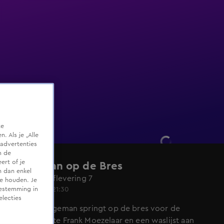
te
 Als je „Alle
advertenties
m de
ert of je
Stegeman op de Bres
n dan enkel
Seizoen 6, aflevering 7
te houden. Je
28 feb 2021, 21:30
oestemming in
electies
Alberto Stegeman springt op de bres voor de
gehandicapte Frank Moezelaar en een waslijst aan