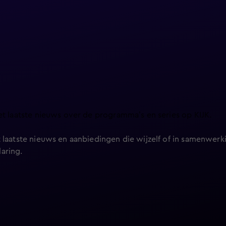
et laatste nieuws over de programma’s en series op KIJK.
 laatste nieuws en aanbiedingen die wijzelf of in samenwerki
laring
.