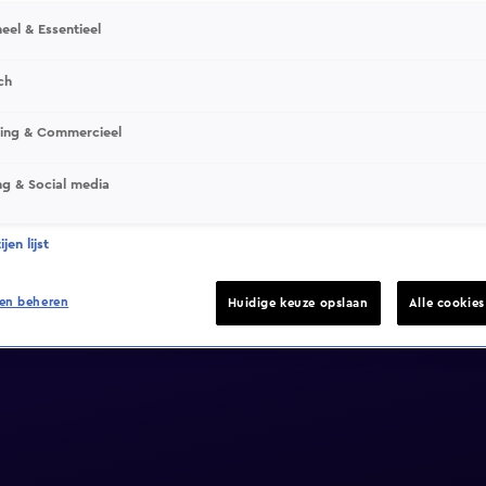
eel & Essentieel
ch
sing & Commercieel
ng & Social media
jen lijst
en beheren
Huidige keuze opslaan
Alle cookie