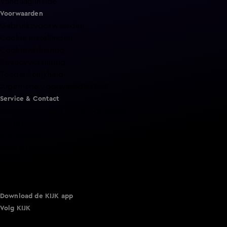
Vandaag Inside
Voorwaarden
Gebruiksvoorwaarden
Cookie instellingen
Cookieverklaring
Privacyverklaring
Toegankelijkheid
Algemene voorwaarden KIJK
Service & Contact
Aanmelden voor een programma
Acties
Adverteren
Smart TV inlog
Over KIJK
Vacatures
Klantenservice
Download de KIJK app
Volg KIJK
©
2026 Talpa Network. Alle rechten voorbehouden. Geen