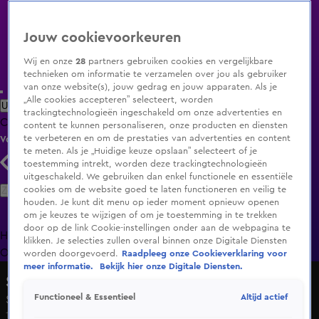
Jouw cookievoorkeuren
Wij en onze
28
partners gebruiken cookies en vergelijkbare
technieken om informatie te verzamelen over jou als gebruiker
van onze website(s), jouw gedrag en jouw apparaten. Als je
„Alle cookies accepteren” selecteert, worden
Uitzending Gemist
Populaire programma's
Zenders
Genres
trackingtechnologieën ingeschakeld om onze advertenties en
Clips
Films
Radio
Smart TV inlog
Shop
content te kunnen personaliseren, onze producten en diensten
te verbeteren en om de prestaties van advertenties en content
Volg KIJK
te meten. Als je „Huidige keuze opslaan” selecteert of je
toestemming intrekt, worden deze trackingtechnologieën
uitgeschakeld. We gebruiken dan enkel functionele en essentiële
Zoeken
cookies om de website goed te laten functioneren en veilig te
houden. Je kunt dit menu op ieder moment opnieuw openen
om je keuzes te wijzigen of om je toestemming in te trekken
door op de link Cookie-instellingen onder aan de webpagina te
Home
Uitzending Gemist
Programma's
De Bondgenoten
De
klikken. Je selecties zullen overal binnen onze Digitale Diensten
Oranjezomer
Livestreams
Shop
worden doorgevoerd.
Raadpleeg onze Cookieverklaring voor
meer informatie.
Bekijk hier onze Digitale Diensten.
Steenrijk, Straatarm
Altijd actief
Functioneel & Essentieel
Seizoen 5, aflevering 11
16 dec 2020, 20:30