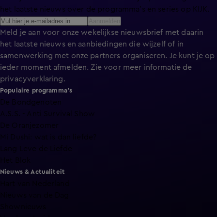
het laatste nieuws over de programma’s en series op KIJK.
Aanmelden
Meld je aan voor onze wekelijkse nieuwsbrief met daarin
het laatste nieuws en aanbiedingen die wijzelf of in
samenwerking met onze partners organiseren. Je kunt je op
ieder moment afmelden. Zie voor meer informatie de
privacyverklaring
.
Populaire programma's
De Bondgenoten
A.S.S. - Anti Survival Show
De Oranjezomer
Mi Dushi: wat is dan liefde?
Lang Leve de Liefde
Het Blok
Nieuws & Actualiteit
Hart van Nederland
Nieuws van de Dag
Shownieuws