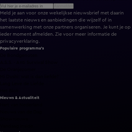
Aanmelden
Meld je aan voor onze wekelijkse nieuwsbrief met daarin
het laatste nieuws en aanbiedingen die wijzelf of in
samenwerking met onze partners organiseren. Je kunt je op
ieder moment afmelden. Zie voor meer informatie de
privacyverklaring
.
Populaire programma's
De Bondgenoten
A.S.S. - Anti Survival Show
De Oranjezomer
Mi Dushi: wat is dan liefde?
Lang Leve de Liefde
Het Blok
Nieuws & Actualiteit
Hart van Nederland
Nieuws van de Dag
Shownieuws
Vandaag Inside