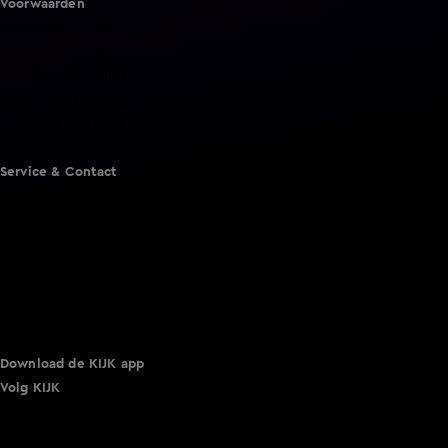
Voorwaarden
Gebruiksvoorwaarden
Cookie instellingen
Cookieverklaring
Privacyverklaring
Toegankelijkheid
Algemene voorwaarden KIJK
Service & Contact
Aanmelden voor een programma
Acties
Adverteren
Smart TV inlog
Over KIJK
Vacatures
Klantenservice
Download de KIJK app
Volg KIJK
©
2026 Talpa Network. Alle rechten voorbehouden. Geen
tekst- en datamining.