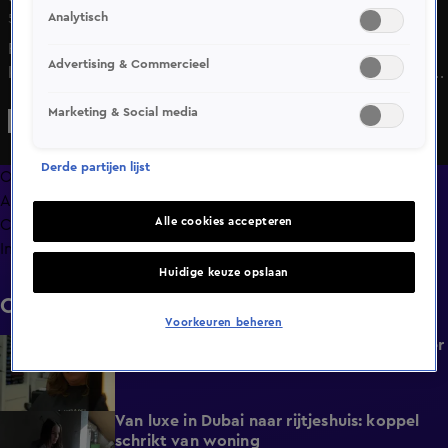
Analytisch
5 juni 2025, 22:46
Roosmarie beleeft samen met haar moeder en drie
Advertising & Commercieel
kinderen een onbezorgde tijd in de prachtige woning van
Machiel in het centrum van Alphen aan de Rijn. Ze genieten
Marketing & Social media
dit keer van een bezorgde maaltijd aan huis, en dat is
ongewoon voor het gezin.
Derde partijen lijst
Overzicht
Afleveringen
Alle cookies accepteren
Clips
Info
Huidige keuze opslaan
Clips
Voorkeuren beheren
Moeder gaat voor 600 euro naar de kapper
0:52
Wo 28 jan, 17:23
Van luxe in Dubai naar rijtjeshuis: koppel
0:43
schrikt van woning