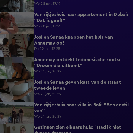
Wo 28 jan, 17:19
Van rijtjeshuis naar appartement in Dubai:
0:43
"Dat is gaaf!"
Wo 28 jan, 17:16
Josi en Sanaa knappen het huis van
0:48
Annemay op!
Do 22 jan, 12:25
Annemay ontdekt Indonesische roots:
3:03
"Droom die uitkomt"
Wo 21 jan, 20:29
Josi en Sanaa geven kast van de straat
0:33
tweede leven
Wo 21 jan, 20:29
Van rijtjeshuis naar villa in Bali: "Ben er stil
4:27
van"
Wo 21 jan, 20:29
Gezinnen zien elkaars huis: “Had ik niet
3:07