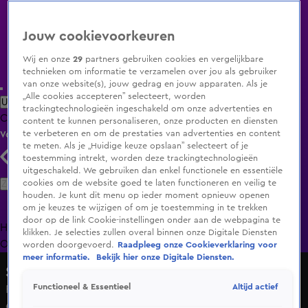
Jouw cookievoorkeuren
Wij en onze
29
partners gebruiken cookies en vergelijkbare
technieken om informatie te verzamelen over jou als gebruiker
van onze website(s), jouw gedrag en jouw apparaten. Als je
„Alle cookies accepteren” selecteert, worden
Uitzending Gemist
Populaire programma's
Zenders
Genres
trackingtechnologieën ingeschakeld om onze advertenties en
Clips
Films
Radio
Smart TV inlog
Shop
content te kunnen personaliseren, onze producten en diensten
te verbeteren en om de prestaties van advertenties en content
Volg KIJK
te meten. Als je „Huidige keuze opslaan” selecteert of je
toestemming intrekt, worden deze trackingtechnologieën
uitgeschakeld. We gebruiken dan enkel functionele en essentiële
Zoeken
cookies om de website goed te laten functioneren en veilig te
houden. Je kunt dit menu op ieder moment opnieuw openen
om je keuzes te wijzigen of om je toestemming in te trekken
door op de link Cookie-instellingen onder aan de webpagina te
Home
Uitzending Gemist
Programma's
De Bondgenoten
De
klikken. Je selecties zullen overal binnen onze Digitale Diensten
Oranjezomer
Livestreams
Shop
worden doorgevoerd.
Raadpleeg onze Cookieverklaring voor
meer informatie.
Bekijk hier onze Digitale Diensten.
Steenrijk, Straatarm
Altijd actief
Functioneel & Essentieel
Roosmarie geniet met gezin van thuisbezorgde spareribs
en patat