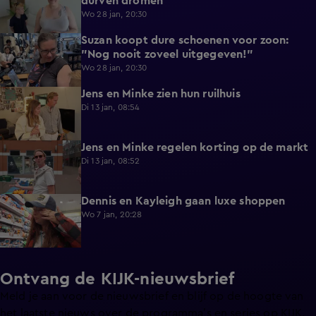
durven dromen"
Wo 28 jan, 20:30
Suzan koopt dure schoenen voor zoon:
3:50
"Nog nooit zoveel uitgegeven!"
Wo 28 jan, 20:30
Jens en Minke zien hun ruilhuis
0:59
Di 13 jan, 08:54
Jens en Minke regelen korting op de markt
0:32
Di 13 jan, 08:52
Dennis en Kayleigh gaan luxe shoppen
3:13
Wo 7 jan, 20:28
Ontvang de KIJK-nieuwsbrief
Meld je aan voor de nieuwsbrief en blijf op de hoogte van
het laatste nieuws over de programma’s en series op KIJK.