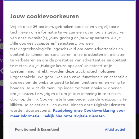
Jouw cookievoorkeuren
Wij en onze
29
partners gebruiken cookies en vergelijkbare
technieken om informatie te verzamelen over jou als gebruiker
van onze website(s), jouw gedrag en jouw apparaten. Als je
„Alle cookies accepteren” selecteert, worden
Uitzending Gemist
Populaire programma's
Zenders
Genres
trackingtechnologieën ingeschakeld om onze advertenties en
Clips
Films
Radio
Smart TV inlog
Shop
content te kunnen personaliseren, onze producten en diensten
te verbeteren en om de prestaties van advertenties en content
Volg KIJK
te meten. Als je „Huidige keuze opslaan” selecteert of je
toestemming intrekt, worden deze trackingtechnologieën
uitgeschakeld. We gebruiken dan enkel functionele en essentiële
Zoeken
cookies om de website goed te laten functioneren en veilig te
houden. Je kunt dit menu op ieder moment opnieuw openen
om je keuzes te wijzigen of om je toestemming in te trekken
door op de link Cookie-instellingen onder aan de webpagina te
Home
Uitzending Gemist
Programma's
De Bondgenoten
De
klikken. Je selecties zullen overal binnen onze Digitale Diensten
Oranjezomer
Livestreams
Shop
worden doorgevoerd.
Raadpleeg onze Cookieverklaring voor
meer informatie.
Bekijk hier onze Digitale Diensten.
Steenrijk, Straatarm
Altijd actief
Functioneel & Essentieel
Seizoen 5, aflevering 5
30 sep 2020, 20:30