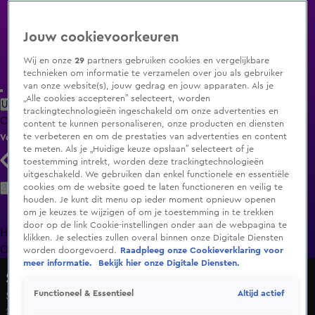
Jouw cookievoorkeuren
Wij en onze
29
partners gebruiken cookies en vergelijkbare
technieken om informatie te verzamelen over jou als gebruiker
van onze website(s), jouw gedrag en jouw apparaten. Als je
„Alle cookies accepteren” selecteert, worden
Uitzending Gemist
Populaire programma's
Zenders
Genres
trackingtechnologieën ingeschakeld om onze advertenties en
Clips
Films
Radio
Smart TV inlog
Shop
content te kunnen personaliseren, onze producten en diensten
te verbeteren en om de prestaties van advertenties en content
Volg KIJK
te meten. Als je „Huidige keuze opslaan” selecteert of je
toestemming intrekt, worden deze trackingtechnologieën
uitgeschakeld. We gebruiken dan enkel functionele en essentiële
Zoeken
cookies om de website goed te laten functioneren en veilig te
houden. Je kunt dit menu op ieder moment opnieuw openen
om je keuzes te wijzigen of om je toestemming in te trekken
door op de link Cookie-instellingen onder aan de webpagina te
Home
Uitzending Gemist
Programma's
De Bondgenoten
De
klikken. Je selecties zullen overal binnen onze Digitale Diensten
Oranjezomer
Livestreams
Shop
worden doorgevoerd.
Raadpleeg onze Cookieverklaring voor
meer informatie.
Bekijk hier onze Digitale Diensten.
Steenrijk, Straatarm
Altijd actief
Functioneel & Essentieel
Seizoen 7, aflevering 8
23 feb 2022, 20:30