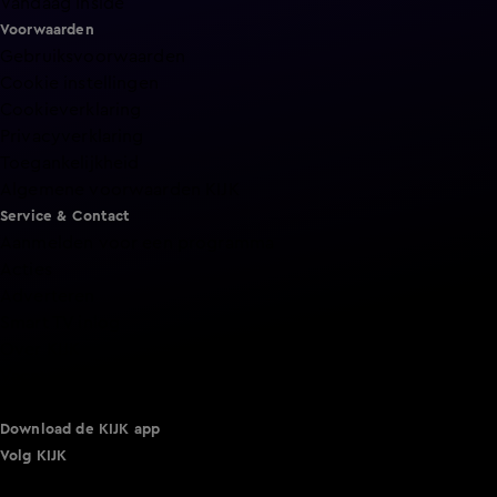
Vandaag Inside
Voorwaarden
Gebruiksvoorwaarden
Cookie instellingen
Cookieverklaring
Privacyverklaring
Toegankelijkheid
Algemene voorwaarden KIJK
Service & Contact
Aanmelden voor een programma
Acties
Adverteren
Smart TV inlog
Over KIJK
Vacatures
Klantenservice
Download de KIJK app
Volg KIJK
©
2026 Talpa Network. Alle rechten voorbehouden. Geen