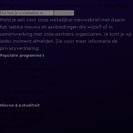
het laatste nieuws over de programma’s en series op KIJK.
Aanmelden
Meld je aan voor onze wekelijkse nieuwsbrief met daarin
het laatste nieuws en aanbiedingen die wijzelf of in
samenwerking met onze partners organiseren. Je kunt je op
ieder moment afmelden. Zie voor meer informatie de
privacyverklaring
.
Populaire programma's
De Bondgenoten
A.S.S. - Anti Survival Show
De Oranjezomer
Mi Dushi: wat is dan liefde?
Lang Leve de Liefde
Het Blok
Nieuws & Actualiteit
Hart van Nederland
Nieuws van de Dag
Shownieuws