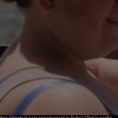
Van rijtjeshuis naar appartement in Dubai: "Dat is gaaf!"