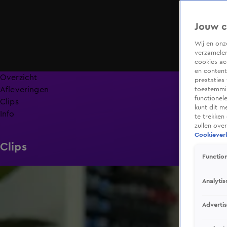
Jouw c
Wij en on
verzamelen
cookies ac
en content
Overzicht
prestaties
Afleveringen
toestemmin
functionel
Clips
kunt dit m
Info
te trekken
zullen ove
Cookieverk
Clips
Function
0:52
Analytis
Adverti