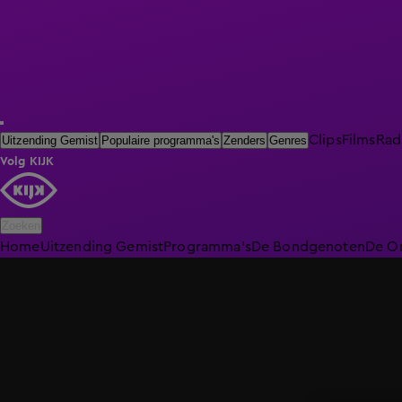
Clips
Films
Rad
Uitzending Gemist
Populaire programma's
Zenders
Genres
Volg KIJK
Zoeken
Home
Uitzending Gemist
Programma's
De Bondgenoten
De O