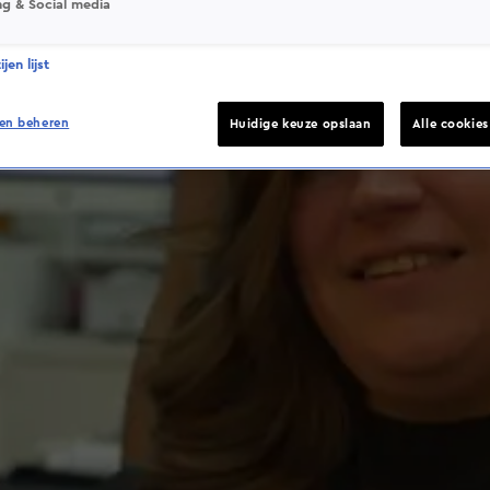
ng & Social media
jen lijst
en beheren
Huidige keuze opslaan
Alle cookie