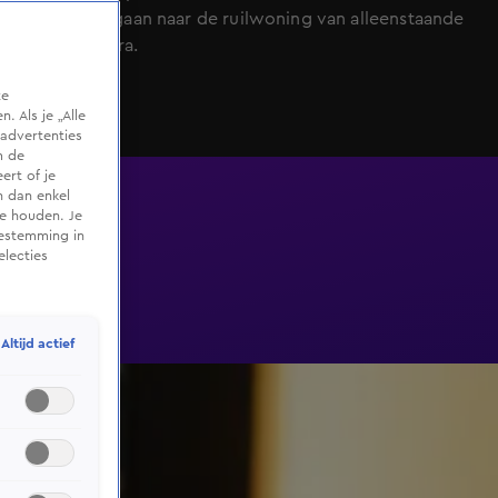
alleen overgaan naar de ruilwoning van alleenstaande
moeder Petra.
te
 Als je „Alle
advertenties
m de
ert of je
n dan enkel
te houden. Je
oestemming in
electies
Altijd actief