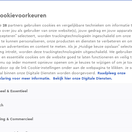
ookievoorkeuren
ze
28
partners gebruiken cookies en vergelijkbare technieken om informatie 
 over jou als gebruiker van onze website(s), jouw gedrag en jouw apparaten.
cepteren” selecteert, worden trackingtechnologieën ingeschakeld om onze 
 te kunnen personaliseren, onze producten en diensten te verbeteren en o
 van advertenties en content te meten. Als je „Huidige keuze opslaan” selecte
g intrekt, worden deze trackingtechnologieën uitgeschakeld. We gebruike
e en essentiële cookies om de website goed te laten functioneren en veilig 
enu op ieder moment opnieuw openen om je keuzes te wijzigen of om je t
 door op de link Cookie-instellingen onder aan de webpagina te klikken. Je s
ral binnen onze Digitale Diensten worden doorgevoerd.
Raadpleeg onze
laring voor meer informatie.
Bekijk hier onze Digitale Diensten.
eel & Essentieel
ch
sing & Commercieel