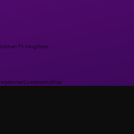
io
Smart TV inlog
Shop
ranjezomer
Livestreams
Shop