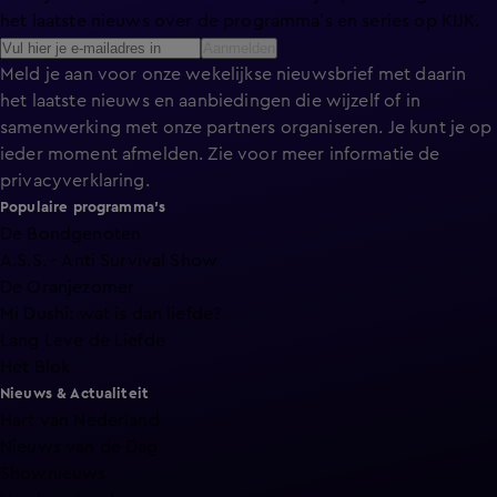
het laatste nieuws over de programma’s en series op KIJK.
Aanmelden
Meld je aan voor onze wekelijkse nieuwsbrief met daarin
het laatste nieuws en aanbiedingen die wijzelf of in
samenwerking met onze partners organiseren. Je kunt je op
ieder moment afmelden. Zie voor meer informatie de
privacyverklaring
.
Populaire programma's
De Bondgenoten
A.S.S. - Anti Survival Show
De Oranjezomer
Mi Dushi: wat is dan liefde?
Lang Leve de Liefde
Het Blok
Nieuws & Actualiteit
Hart van Nederland
Nieuws van de Dag
Shownieuws