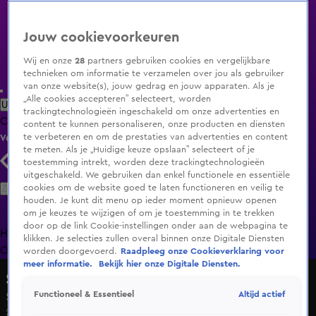
Jouw cookievoorkeuren
Wij en onze
28
partners gebruiken cookies en vergelijkbare
technieken om informatie te verzamelen over jou als gebruiker
van onze website(s), jouw gedrag en jouw apparaten. Als je
„Alle cookies accepteren” selecteert, worden
Uitzending Gemist
Populaire programma's
Zenders
Genres
trackingtechnologieën ingeschakeld om onze advertenties en
Clips
Films
Radio
Smart TV inlog
Shop
content te kunnen personaliseren, onze producten en diensten
te verbeteren en om de prestaties van advertenties en content
Volg KIJK
te meten. Als je „Huidige keuze opslaan” selecteert of je
toestemming intrekt, worden deze trackingtechnologieën
uitgeschakeld. We gebruiken dan enkel functionele en essentiële
Zoeken
cookies om de website goed te laten functioneren en veilig te
houden. Je kunt dit menu op ieder moment opnieuw openen
om je keuzes te wijzigen of om je toestemming in te trekken
door op de link Cookie-instellingen onder aan de webpagina te
Home
Uitzending Gemist
Programma's
De Bondgenoten
De
klikken. Je selecties zullen overal binnen onze Digitale Diensten
Oranjezomer
Livestreams
Shop
worden doorgevoerd.
Raadpleeg onze Cookieverklaring voor
meer informatie.
Bekijk hier onze Digitale Diensten.
Steenrijk, Straatarm
Altijd actief
Functioneel & Essentieel
Seizoen 9, aflevering 19
29 mei 2024, 20:28