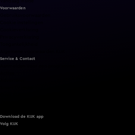
Vandaag Inside
Voorwaarden
Gebruiksvoorwaarden
Cookie instellingen
Cookieverklaring
Privacyverklaring
Toegankelijkheid
Algemene voorwaarden KIJK
Service & Contact
Aanmelden voor een programma
Acties
Adverteren
Smart TV inlog
Over KIJK
Vacatures
Klantenservice
Download de KIJK app
Volg KIJK
©
2026 Talpa Network. Alle rechten voorbehouden. Geen