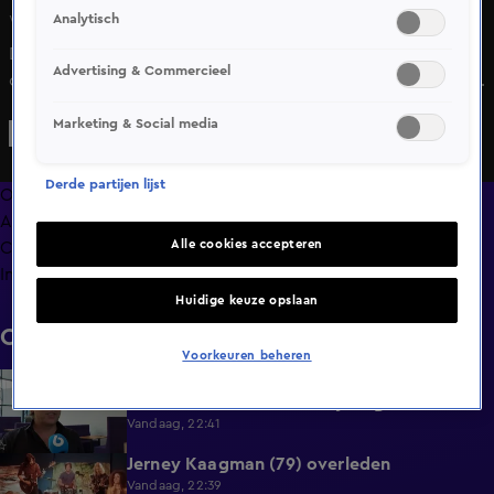
Analytisch
Wo 20 mei, 12:26
De bruiloft van Marijn Kuipers en Dave Roelvink laat nog
Advertising & Commercieel
op zich wachten. In gesprek met Shownieuws vertelt ze
over de plannen...
Marketing & Social media
Derde partijen lijst
Overzicht
Afleveringen
Alle cookies accepteren
Clips
Info
Huidige keuze opslaan
Clips
Voorkeuren beheren
Zo gaat het nu met Eva van de Wijdeven:
1:11
'Groot contrast met half jaar geleden'
Vandaag, 22:41
Jerney Kaagman (79) overleden
2:11
Vandaag, 22:39