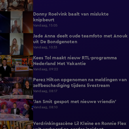
Donny Roelvink baalt van mislukte
1:44
knipbeurt
Vandaag, 15:05
Jade Anna deelt oude teamfoto met Anouk
0:39
uit De Bondgenoten
Vandaag, 10:33
Kees Tol maakt nieuw RTL-programma
3:12
Nederland Met Vakantie
Vandaag, 09:22
Perez Hilton opgenomen na meldingen van
3:42
zelfbeschadiging tijdens livestream
Vandaag, 08:17
'Jan Smit gespot met nieuwe vriendin'
1:42
Vandaag, 08:10
Verdrinkingsscène Lil Kleine en Ronnie Flex
4:12