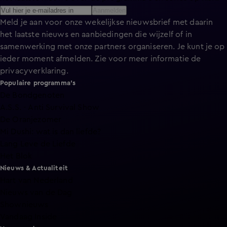
Aanmelden
Meld je aan voor onze wekelijkse nieuwsbrief met daarin
het laatste nieuws en aanbiedingen die wijzelf of in
samenwerking met onze partners organiseren. Je kunt je op
ieder moment afmelden. Zie voor meer informatie de
privacyverklaring
.
Populaire programma's
De Bondgenoten
A.S.S. - Anti Survival Show
De Oranjezomer
Mi Dushi: wat is dan liefde?
Lang Leve de Liefde
Het Blok
Nieuws & Actualiteit
Hart van Nederland
Nieuws van de Dag
Shownieuws
Vandaag Inside