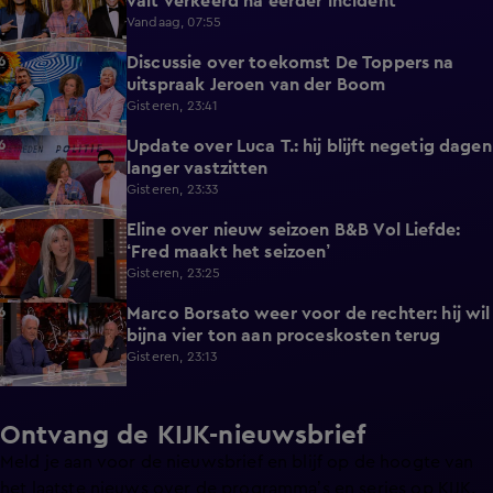
valt verkeerd na eerder incident
Vandaag, 07:55
Discussie over toekomst De Toppers na
1:48
uitspraak Jeroen van der Boom
Gisteren, 23:41
Update over Luca T.: hij blijft negetig dagen
1:34
langer vastzitten
Gisteren, 23:33
Eline over nieuw seizoen B&B Vol Liefde:
3:33
‘Fred maakt het seizoen’
Gisteren, 23:25
Marco Borsato weer voor de rechter: hij wil
3:32
bijna vier ton aan proceskosten terug
Gisteren, 23:13
Ontvang de KIJK-nieuwsbrief
Meld je aan voor de nieuwsbrief en blijf op de hoogte van
het laatste nieuws over de programma’s en series op KIJK.