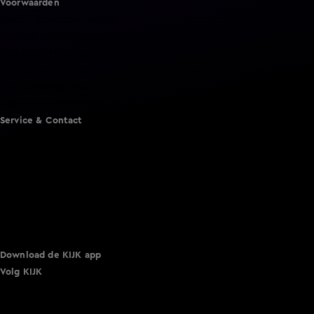
Voorwaarden
Gebruiksvoorwaarden
Cookie instellingen
Cookieverklaring
Privacyverklaring
Toegankelijkheid
Algemene voorwaarden KIJK
Service & Contact
Aanmelden voor een programma
Acties
Adverteren
Smart TV inlog
Over KIJK
Vacatures
Klantenservice
Download de KIJK app
Volg KIJK
©
2026 Talpa Network. Alle rechten voorbehouden. Geen
tekst- en datamining.