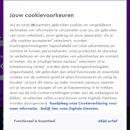
Jouw cookievoorkeuren
Wij en onze
28
partners gebruiken cookies en vergelijkbare
technieken om informatie te verzamelen over jou als gebruiker
van onze website(s), jouw gedrag en jouw apparaten. Als je
„Alle cookies accepteren” selecteert, worden
Uitzending Gemist
Populaire programma's
Zenders
Genres
trackingtechnologieën ingeschakeld om onze advertenties en
Clips
Films
Radio
Smart TV inlog
Shop
content te kunnen personaliseren, onze producten en diensten
te verbeteren en om de prestaties van advertenties en content
Volg KIJK
te meten. Als je „Huidige keuze opslaan” selecteert of je
toestemming intrekt, worden deze trackingtechnologieën
uitgeschakeld. We gebruiken dan enkel functionele en essentiële
Zoeken
cookies om de website goed te laten functioneren en veilig te
houden. Je kunt dit menu op ieder moment opnieuw openen
om je keuzes te wijzigen of om je toestemming in te trekken
door op de link Cookie-instellingen onder aan de webpagina te
Home
Uitzending Gemist
Programma's
De Bondgenoten
De
klikken. Je selecties zullen overal binnen onze Digitale Diensten
Oranjezomer
Livestreams
Shop
worden doorgevoerd.
Raadpleeg onze Cookieverklaring voor
meer informatie.
Bekijk hier onze Digitale Diensten.
Shownieuws
Altijd actief
Functioneel & Essentieel
Bruiloft Marijn Kuipers en Dave Roelvink laat nog op zich
wachten