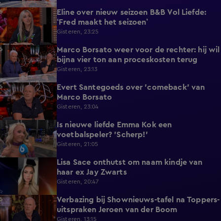
Eline over nieuw seizoen B&B Vol Liefde:
3:33
‘Fred maakt het seizoen’
Gisteren, 23:25
Marco Borsato weer voor de rechter: hij wil
3:32
bijna vier ton aan proceskosten terug
Gisteren, 23:13
Evert Santegoeds over 'comeback' van
8:57
Marco Borsato
Gisteren, 23:04
Is nieuwe liefde Emma Kok een
0:38
voetbalspeler? 'Scherp!'
Gisteren, 21:05
Lisa Sace onthutst om naam kindje van
0:14
haar ex Jay Zwarts
Gisteren, 20:47
Verbazing bij Shownieuws-tafel na Toppers-
1:36
uitspraken Jeroen van der Boom
Gisteren, 13:15