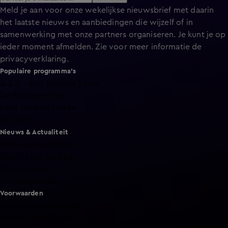
Meld je aan voor onze wekelijkse nieuwsbrief met daarin
het laatste nieuws en aanbiedingen die wijzelf of in
samenwerking met onze partners organiseren. Je kunt je op
ieder moment afmelden. Zie voor meer informatie de
privacyverklaring
.
Populaire programma's
A.S.S. - Anti Survival Show
De Bondgenoten
Lang Leve de Liefde
Het Blok
Nieuws & Actualiteit
Hart van Nederland
Nieuws van de Dag
Shownieuws
Vandaag Inside
Voorwaarden
Gebruiksvoorwaarden
Cookie instellingen