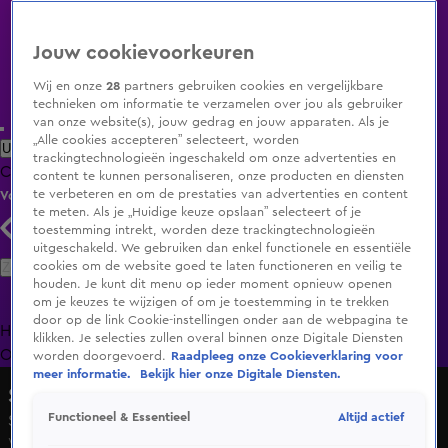
Jouw cookievoorkeuren
Wij en onze
28
partners gebruiken cookies en vergelijkbare
technieken om informatie te verzamelen over jou als gebruiker
van onze website(s), jouw gedrag en jouw apparaten. Als je
„Alle cookies accepteren” selecteert, worden
Uitzending Gemist
Populaire programma's
Zenders
Genres
trackingtechnologieën ingeschakeld om onze advertenties en
Clips
Films
Radio
Smart TV inlog
Shop
content te kunnen personaliseren, onze producten en diensten
te verbeteren en om de prestaties van advertenties en content
Volg KIJK
te meten. Als je „Huidige keuze opslaan” selecteert of je
toestemming intrekt, worden deze trackingtechnologieën
uitgeschakeld. We gebruiken dan enkel functionele en essentiële
Zoeken
cookies om de website goed te laten functioneren en veilig te
houden. Je kunt dit menu op ieder moment opnieuw openen
om je keuzes te wijzigen of om je toestemming in te trekken
door op de link Cookie-instellingen onder aan de webpagina te
Home
Uitzending Gemist
Programma's
De Bondgenoten
De
klikken. Je selecties zullen overal binnen onze Digitale Diensten
Oranjezomer
Livestreams
Shop
worden doorgevoerd.
Raadpleeg onze Cookieverklaring voor
meer informatie.
Bekijk hier onze Digitale Diensten.
Shownieuws
Altijd actief
Functioneel & Essentieel
Single Mercedes verwijderd van Spotify
Wo 20 mei, 12:22