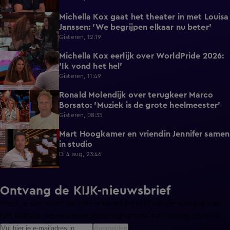
Michella Kox gaat het theater in met Louisa
5:38
Janssen: 'We begrijpen elkaar nu beter'
Gisteren, 12:19
Michella Kox eerlijk over WorldPride 2026:
0:36
'Ik vond het hel'
Gisteren, 11:49
Ronald Molendijk over terugkeer Marco
2:41
Borsato: 'Muziek is de grote heelmeester'
Gisteren, 08:35
Mart Hoogkamer en vriendin Jennifer samen
1:35
in studio
Di 4 aug, 23:46
Ontvang de KIJK-nieuwsbrief
Meld je aan voor de nieuwsbrief en blijf op de hoogte van
het laatste nieuws over de programma’s en series op KIJK.
Aanmelden