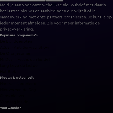
Meld je aan voor onze wekelijkse nieuwsbrief met daarin
het laatste nieuws en aanbiedingen die wijzelf of in
samenwerking met onze partners organiseren. Je kunt je op
ieder moment afmelden. Zie voor meer informatie de
privacyverklaring
.
Populaire programma's
De Bondgenoten
A.S.S. - Anti Survival Show
De Oranjezomer
Mi Dushi: wat is dan liefde?
Lang Leve de Liefde
Het Blok
Nieuws & Actualiteit
Hart van Nederland
Nieuws van de Dag
Shownieuws
Vandaag Inside
Voorwaarden