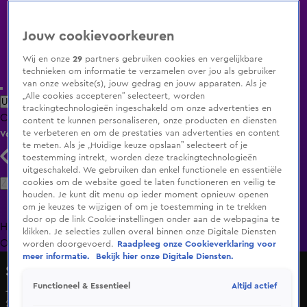
Jouw cookievoorkeuren
Wij en onze
29
partners gebruiken cookies en vergelijkbare
technieken om informatie te verzamelen over jou als gebruiker
van onze website(s), jouw gedrag en jouw apparaten. Als je
„Alle cookies accepteren” selecteert, worden
Uitzending Gemist
Populaire programma's
Zenders
Genres
trackingtechnologieën ingeschakeld om onze advertenties en
Clips
Films
Radio
Smart TV inlog
Shop
content te kunnen personaliseren, onze producten en diensten
te verbeteren en om de prestaties van advertenties en content
Volg KIJK
te meten. Als je „Huidige keuze opslaan” selecteert of je
toestemming intrekt, worden deze trackingtechnologieën
uitgeschakeld. We gebruiken dan enkel functionele en essentiële
Zoeken
cookies om de website goed te laten functioneren en veilig te
houden. Je kunt dit menu op ieder moment opnieuw openen
om je keuzes te wijzigen of om je toestemming in te trekken
door op de link Cookie-instellingen onder aan de webpagina te
Home
Uitzending Gemist
Programma's
De Bondgenoten
De
klikken. Je selecties zullen overal binnen onze Digitale Diensten
Oranjezomer
Livestreams
Shop
worden doorgevoerd.
Raadpleeg onze Cookieverklaring voor
meer informatie.
Bekijk hier onze Digitale Diensten.
Shownieuws
Altijd actief
Functioneel & Essentieel
Jarige Maxime Meiland over opnames in IJsland
26 nov 2024, 07:58