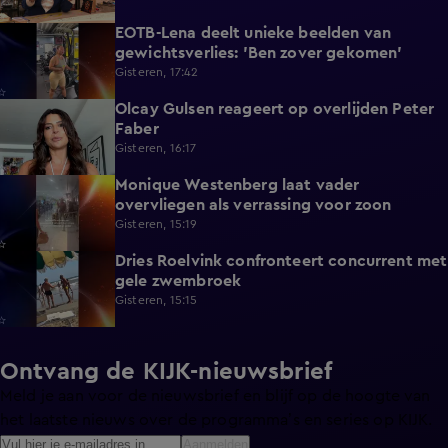
EOTB-Lena deelt unieke beelden van
0:13
gewichtsverlies: 'Ben zover gekomen'
Gisteren, 17:42
Olcay Gulsen reageert op overlijden Peter
1:29
Faber
Gisteren, 16:17
Monique Westenberg laat vader
0:43
overvliegen als verrassing voor zoon
Gisteren, 15:19
Dries Roelvink confronteert concurrent met
0:17
gele zwembroek
Gisteren, 15:15
Ontvang de KIJK-nieuwsbrief
Meld je aan voor de nieuwsbrief en blijf op de hoogte van
het laatste nieuws over de programma’s en series op KIJK.
Aanmelden