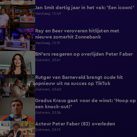
Jan Smit dertig jaar in het vak: 'Een icoon!'
7:33
Vandaag, 15:49
Ray en Beer veroveren hitlijsten met
4:47
nieuwe zomerhit Zonnebank
Vandaag, 15:31
BN'ers reageren op overlijden Peter Faber
1:48
Gisteren, 23:41
Rutger van Barneveld brengt oude hit
1:29
opnieuw uit na succes op TikTok
Gisteren, 23:40
Gradus Kraus gaat voor de winst: 'Hoop op
1:11
een knock-out!'
Gisteren, 23:36
Acteur Peter Faber (82) overleden
2:11
Gisteren, 23:19