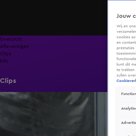
Jouw c
Wij en on
verzamelen
cookies ac
Overzicht
en content
Afleveringen
prestaties
Clips
toestemmin
functionel
Info
kunt dit m
te trekken
zullen ove
Clips
Cookieverk
Function
1:11
Analytis
Adverti