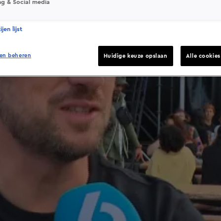
ng & Social media
jen lijst
en beheren
Huidige keuze opslaan
Alle cookie