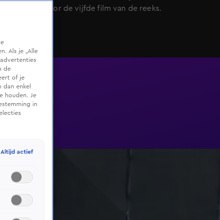
titelsong voor de vijfde film van de reeks.
te
 Als je „Alle
advertenties
m de
ert of je
n dan enkel
te houden. Je
oestemming in
electies
Altijd actief