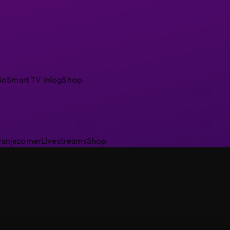
io
Smart TV inlog
Shop
ranjezomer
Livestreams
Shop