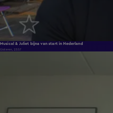
Musical & Juliet bijna van start in Nederland
Gisteren, 23:57
1:03