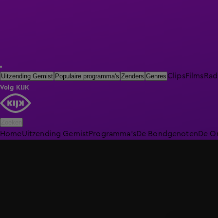
Clips
Films
Rad
Uitzending Gemist
Populaire programma's
Zenders
Genres
Volg KIJK
Zoeken
Home
Uitzending Gemist
Programma's
De Bondgenoten
De O