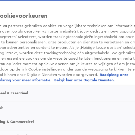
ookievoorkeuren
ze
28
partners gebruiken cookies en vergelijkbare technieken om informatie 
 over jou als gebruiker van onze website(s), jouw gedrag en jouw apparaten.
cepteren” selecteert, worden trackingtechnologieën ingeschakeld om onze 
 te kunnen personaliseren, onze producten en diensten te verbeteren en o
 van advertenties en content te meten. Als je „Huidige keuze opslaan” selecte
g intrekt, worden deze trackingtechnologieën uitgeschakeld. We gebruike
e en essentiële cookies om de website goed te laten functioneren en veilig 
enu op ieder moment opnieuw openen om je keuzes te wijzigen of om je t
 door op de link Cookie-instellingen onder aan de webpagina te klikken. Je s
ral binnen onze Digitale Diensten worden doorgevoerd.
Raadpleeg onze
laring voor meer informatie.
Bekijk hier onze Digitale Diensten.
eel & Essentieel
ch
sing & Commercieel