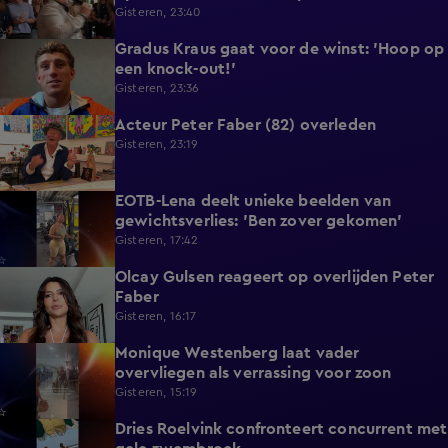
Gisteren, 23:40
Gradus Kraus gaat voor de winst: 'Hoop op
1:11
een knock-out!'
Gisteren, 23:36
Acteur Peter Faber (82) overleden
2:11
Gisteren, 23:19
EOTB-Lena deelt unieke beelden van
0:13
gewichtsverlies: 'Ben zover gekomen'
Gisteren, 17:42
Olcay Gulsen reageert op overlijden Peter
1:29
Faber
Gisteren, 16:17
Monique Westenberg laat vader
0:43
overvliegen als verrassing voor zoon
Gisteren, 15:19
Dries Roelvink confronteert concurrent met
0:17