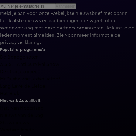
Aanmelden
Meld je aan voor onze wekelijkse nieuwsbrief met daarin
het laatste nieuws en aanbiedingen die wijzelf of in
samenwerking met onze partners organiseren. Je kunt je op
ieder moment afmelden. Zie voor meer informatie de
privacyverklaring
.
Populaire programma's
De Bondgenoten
A.S.S. - Anti Survival Show
De Oranjezomer
Mi Dushi: wat is dan liefde?
Lang Leve de Liefde
Het Blok
Nieuws & Actualiteit
Hart van Nederland
Nieuws van de Dag
Shownieuws
Vandaag Inside