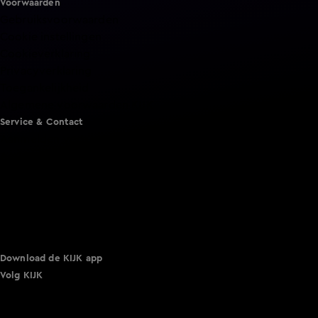
Voorwaarden
Gebruiksvoorwaarden
Cookie instellingen
Cookieverklaring
Privacyverklaring
Toegankelijkheid
Algemene voorwaarden KIJK
Service & Contact
Aanmelden voor een programma
Acties
Adverteren
Smart TV inlog
Over KIJK
Vacatures
Klantenservice
Download de KIJK app
Volg KIJK
©
2026 Talpa Network. Alle rechten voorbehouden. Geen
tekst- en datamining.