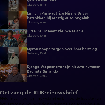
gele zwembroek
Gisteren, 15:15
Emily in Paris-actrice Minnie Driver
2:38
betrokken bij ernstig auto-ongeluk
Gisteren, 11:10
Jurre Geluk heeft nieuwe relatie
1:12
Gisteren, 10:46
Myron Koops zorgen over haar hartslag
5:02
Gisteren, 10:41
Django Wagner over zijn nieuwe nummer
2:28
Bachata Bailando
Gisteren, 08:46
Ontvang de KIJK-nieuwsbrief
Meld je aan voor de nieuwsbrief en blijf op de hoogte van
het laatste nieuws over de programma’s en series op KIJK.