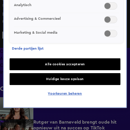
Analytisch
Ma 23 feb, 08:19
Danny de Munk viert in 2026 zijn 40-jarig werkjubileum
Advertising & Commercieel
met een eigen show in Het Concertgebouw
Marketing & Social media
Derde partijen lijst
Overzicht
Afleveringen
Alle cookies accepteren
Clips
Info
Huidige keuze opslaan
Clips
Voorkeuren beheren
BN'ers reageren op overlijden Peter Faber
1:48
Gisteren, 23:41
Rutger van Barneveld brengt oude hit
1:29
opnieuw uit na succes op TikTok