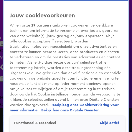
Jouw cookievoorkeuren
Wij en onze
29
partners gebruiken cookies en vergelijkbare
technieken om informatie te verzamelen over jou als gebruiker
van onze website(s), jouw gedrag en jouw apparaten. Als je
„Alle cookies accepteren” selecteert, worden
Uitzending Gemist
Populaire programma's
Zenders
Genres
trackingtechnologieën ingeschakeld om onze advertenties en
Clips
Films
Radio
Smart TV inlog
Shop
content te kunnen personaliseren, onze producten en diensten
te verbeteren en om de prestaties van advertenties en content
Volg KIJK
te meten. Als je „Huidige keuze opslaan” selecteert of je
toestemming intrekt, worden deze trackingtechnologieën
uitgeschakeld. We gebruiken dan enkel functionele en essentiële
Zoeken
cookies om de website goed te laten functioneren en veilig te
houden. Je kunt dit menu op ieder moment opnieuw openen
om je keuzes te wijzigen of om je toestemming in te trekken
door op de link Cookie-instellingen onder aan de webpagina te
Home
Uitzending Gemist
Programma's
De Bondgenoten
De
klikken. Je selecties zullen overal binnen onze Digitale Diensten
Oranjezomer
Livestreams
Shop
worden doorgevoerd.
Raadpleeg onze Cookieverklaring voor
meer informatie.
Bekijk hier onze Digitale Diensten.
Shownieuws
Altijd actief
Functioneel & Essentieel
Danny de Munk viert in 2026 zijn 40-jarig werkjubileum
met een eigen show in Het Concertgebouw