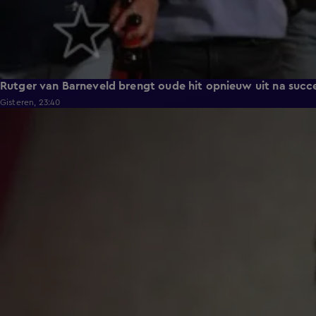
Rutger van Barneveld brengt oude hit opnieuw uit na succ
Gisteren, 23:40
1:11