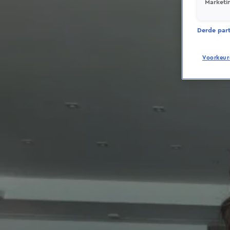
Marketi
Derde parti
Voorkeur