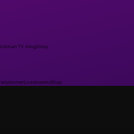
io
Smart TV inlog
Shop
ranjezomer
Livestreams
Shop