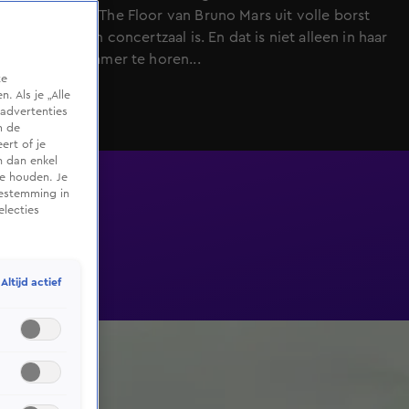
Versace On The Floor van Bruno Mars uit volle borst
alsof het een concertzaal is. En dat is niet alleen in haar
eigen huiskamer te horen...
te
 Als je „Alle
advertenties
m de
ert of je
n dan enkel
te houden. Je
oestemming in
electies
Altijd actief