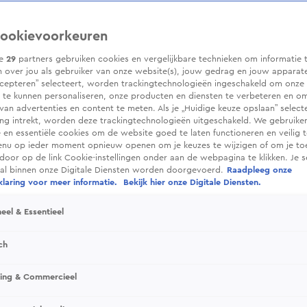
ookievoorkeuren
ze
29
partners gebruiken cookies en vergelijkbare technieken om informatie 
 over jou als gebruiker van onze website(s), jouw gedrag en jouw apparaten.
cepteren” selecteert, worden trackingtechnologieën ingeschakeld om onze 
 te kunnen personaliseren, onze producten en diensten te verbeteren en o
 van advertenties en content te meten. Als je „Huidige keuze opslaan” selecte
g intrekt, worden deze trackingtechnologieën uitgeschakeld. We gebruike
e en essentiële cookies om de website goed te laten functioneren en veilig 
enu op ieder moment opnieuw openen om je keuzes te wijzigen of om je t
 door op de link Cookie-instellingen onder aan de webpagina te klikken. Je s
ral binnen onze Digitale Diensten worden doorgevoerd.
Raadpleeg onze
laring voor meer informatie.
Bekijk hier onze Digitale Diensten.
eel & Essentieel
ch
sing & Commercieel