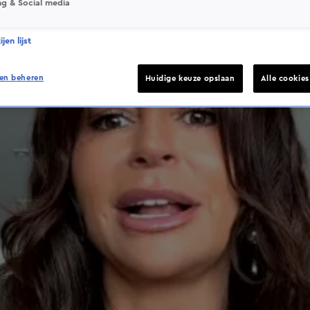
ng & Social media
jen lijst
en beheren
Huidige keuze opslaan
Alle cookie