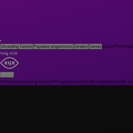
Clips
Films
Rad
Uitzending Gemist
Populaire programma's
Zenders
Genres
Volg KIJK
Zoeken
Home
Uitzending Gemist
Programma's
De Bondgenoten
De O