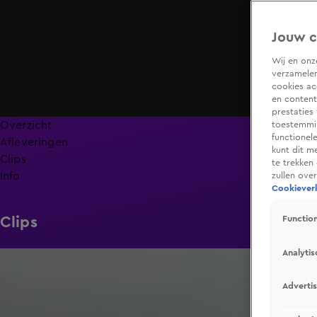
Jouw c
Wij en on
verzamelen
cookies ac
en content
prestaties
Overzicht
toestemmin
functionel
Afleveringen
kunt dit m
Clips
te trekken
Info
zullen ove
Cookieverk
Clips
Function
Analytis
1:48
Adverti