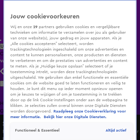
Jouw cookievoorkeuren
Wij en onze
29
partners gebruiken cookies en vergelijkbare
technieken om informatie te verzamelen over jou als gebruiker
van onze website(s), jouw gedrag en jouw apparaten. Als je
„Alle cookies accepteren” selecteert, worden
Uitzending Gemist
Populaire programma's
Zenders
Genres
trackingtechnologieën ingeschakeld om onze advertenties en
Clips
Films
Radio
Smart TV inlog
Shop
content te kunnen personaliseren, onze producten en diensten
te verbeteren en om de prestaties van advertenties en content
Volg KIJK
te meten. Als je „Huidige keuze opslaan” selecteert of je
toestemming intrekt, worden deze trackingtechnologieën
uitgeschakeld. We gebruiken dan enkel functionele en essentiële
Zoeken
cookies om de website goed te laten functioneren en veilig te
houden. Je kunt dit menu op ieder moment opnieuw openen
om je keuzes te wijzigen of om je toestemming in te trekken
door op de link Cookie-instellingen onder aan de webpagina te
Home
Uitzending Gemist
Programma's
De Bondgenoten
De
klikken. Je selecties zullen overal binnen onze Digitale Diensten
Oranjezomer
Livestreams
Shop
worden doorgevoerd.
Raadpleeg onze Cookieverklaring voor
meer informatie.
Bekijk hier onze Digitale Diensten.
Shownieuws
Altijd actief
Functioneel & Essentieel
Mark Schaaf over Rico Verhoevens gevecht met Oleksandr
Usyk in Egypte