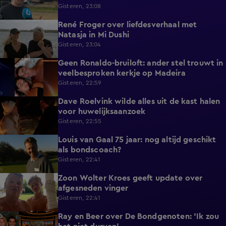
Gisteren, 23:08
René Froger over liefdesverhaal met
1:43
Natasja in Mi Dushi
Gisteren, 23:04
Geen Ronaldo-bruiloft: ander stel trouwt in
1:01
veelbesproken kerkje op Madeira
Gisteren, 22:59
Dave Roelvink wilde alles uit de kast halen
1:37
voor huwelijksaanzoek
Gisteren, 22:55
Louis van Gaal 75 jaar: nog altijd geschikt
1:16
als bondscoach?
Gisteren, 22:41
Zoon Wolter Kroes geeft update over
0:59
afgesneden vinger
Gisteren, 22:41
Ray en Beer over De Bondgenoten: 'Ik zou
1:45