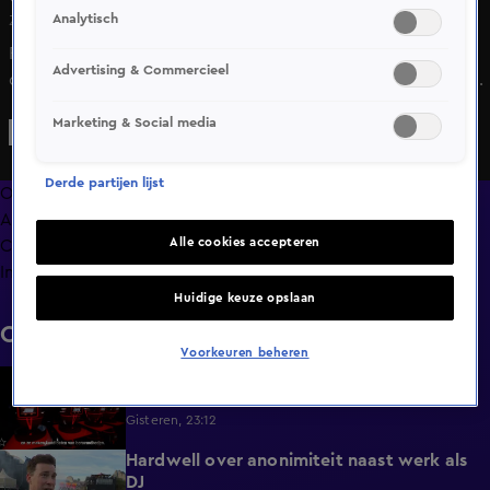
Analytisch
Za 9 mei, 09:09
Rico Verhoeven doet op 23 mei in Egypte een gooi naar
Advertising & Commercieel
de wereldtitel boksen in de categorie zwaargewicht. Hij
neemt het op tegen regerend wereldkampioen Oleksandr
Marketing & Social media
Usyk. Mark Schaaf vertelt daar in de Shownieuws-studio
wat meer over.
Derde partijen lijst
Overzicht
Afleveringen
Alle cookies accepteren
Clips
Info
Huidige keuze opslaan
Clips
Voorkeuren beheren
The Voice: Celebrity trapt eind september
1:19
af in Amerika
Gisteren, 23:12
Hardwell over anonimiteit naast werk als
1:25
DJ