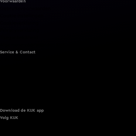
Voorwaarden
Gebruiksvoorwaarden
Cookie instellingen
Cookieverklaring
Privacyverklaring
Toegankelijkheid
Algemene voorwaarden KIJK
Service & Contact
Aanmelden voor een programma
Acties
Adverteren
Smart TV inlog
Over KIJK
Vacatures
Klantenservice
Download de KIJK app
Volg KIJK
©
2026 Talpa Network. Alle rechten voorbehouden. Geen
tekst- en datamining.