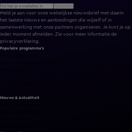
Aanmelden
Meld je aan voor onze wekelijkse nieuwsbrief met daarin
het laatste nieuws en aanbiedingen die wijzelf of in
samenwerking met onze partners organiseren. Je kunt je op
ieder moment afmelden. Zie voor meer informatie de
privacyverklaring
.
Populaire programma's
De Bondgenoten
A.S.S. - Anti Survival Show
De Oranjezomer
Mi Dushi: wat is dan liefde?
Lang Leve de Liefde
Het Blok
Nieuws & Actualiteit
Hart van Nederland
Nieuws van de Dag
Shownieuws
Vandaag Inside