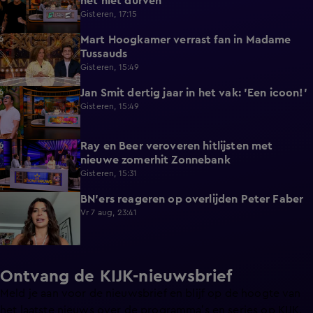
het niet durven'
Gisteren, 17:15
Mart Hoogkamer verrast fan in Madame
1:59
Tussauds
Gisteren, 15:49
Jan Smit dertig jaar in het vak: 'Een icoon!'
7:33
Gisteren, 15:49
Ray en Beer veroveren hitlijsten met
4:47
nieuwe zomerhit Zonnebank
Gisteren, 15:31
BN'ers reageren op overlijden Peter Faber
1:48
Vr 7 aug, 23:41
Ontvang de KIJK-nieuwsbrief
Meld je aan voor de nieuwsbrief en blijf op de hoogte van
het laatste nieuws over de programma’s en series op KIJK.