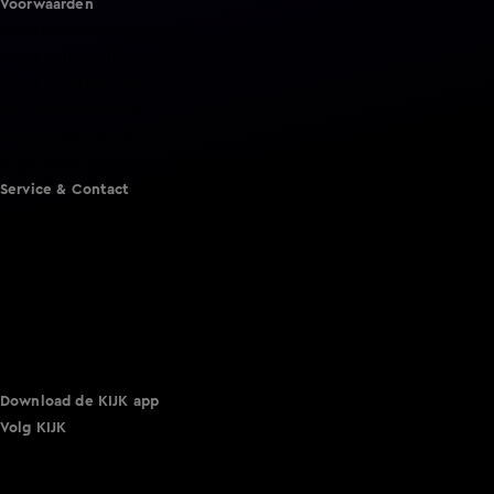
Voorwaarden
Gebruiksvoorwaarden
Cookie instellingen
Cookieverklaring
Privacyverklaring
Toegankelijkheid
Algemene voorwaarden KIJK
Service & Contact
Aanmelden voor een programma
Acties
Adverteren
Smart TV inlog
Over KIJK
Vacatures
Klantenservice
Download de KIJK app
Volg KIJK
©
2026 Talpa Network. Alle rechten voorbehouden. Geen
tekst- en datamining.