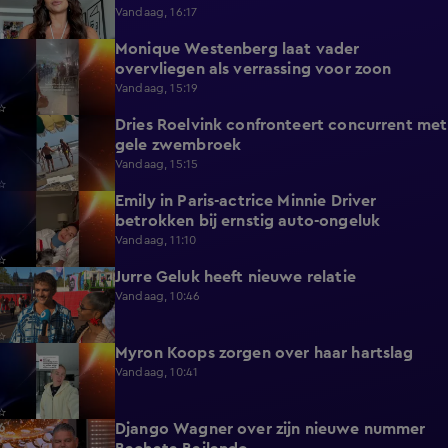
Vandaag, 16:17
Monique Westenberg laat vader
0:43
overvliegen als verrassing voor zoon
Vandaag, 15:19
Dries Roelvink confronteert concurrent met
0:17
gele zwembroek
Vandaag, 15:15
Emily in Paris-actrice Minnie Driver
2:38
betrokken bij ernstig auto-ongeluk
Vandaag, 11:10
Jurre Geluk heeft nieuwe relatie
1:12
Vandaag, 10:46
Myron Koops zorgen over haar hartslag
5:02
Vandaag, 10:41
Django Wagner over zijn nieuwe nummer
2:28