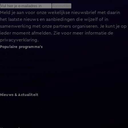
Aanmelden
Meld je aan voor onze wekelijkse nieuwsbrief met daarin
het laatste nieuws en aanbiedingen die wijzelf of in
samenwerking met onze partners organiseren. Je kunt je op
ieder moment afmelden. Zie voor meer informatie de
privacyverklaring
.
Populaire programma's
De Bondgenoten
A.S.S. - Anti Survival Show
De Oranjezomer
Mi Dushi: wat is dan liefde?
Lang Leve de Liefde
Het Blok
Nieuws & Actualiteit
Hart van Nederland
Nieuws van de Dag
Shownieuws
Vandaag Inside