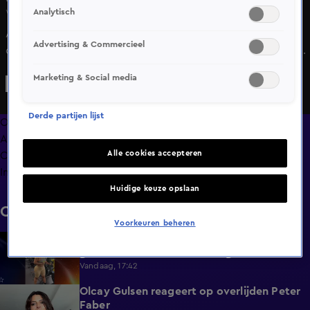
Analytisch
Wo 13 mei, 13:48
Acteur Ferry Doedens komt aan bij de rechtbank waar hij
Advertising & Commercieel
opnieuw voor de rechter verschijnt wegens rijden onder
invloed van harddrugs. Daar staat hij kort de pers te
Marketing & Social media
woord.
Derde partijen lijst
Overzicht
Afleveringen
Alle cookies accepteren
Clips
Info
Huidige keuze opslaan
Clips
Voorkeuren beheren
EOTB-Lena deelt unieke beelden van
0:13
gewichtsverlies: 'Ben zover gekomen'
Vandaag, 17:42
Olcay Gulsen reageert op overlijden Peter
1:29
Faber