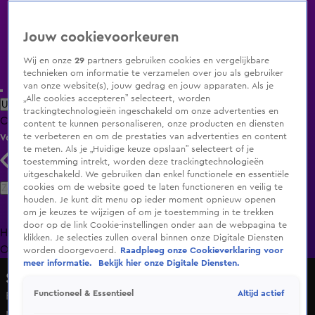
Jouw cookievoorkeuren
Wij en onze
29
partners gebruiken cookies en vergelijkbare
technieken om informatie te verzamelen over jou als gebruiker
van onze website(s), jouw gedrag en jouw apparaten. Als je
„Alle cookies accepteren” selecteert, worden
Uitzending Gemist
Populaire programma's
Zenders
Genres
trackingtechnologieën ingeschakeld om onze advertenties en
Clips
Films
Radio
Smart TV inlog
Shop
content te kunnen personaliseren, onze producten en diensten
te verbeteren en om de prestaties van advertenties en content
Volg KIJK
te meten. Als je „Huidige keuze opslaan” selecteert of je
toestemming intrekt, worden deze trackingtechnologieën
uitgeschakeld. We gebruiken dan enkel functionele en essentiële
Zoeken
cookies om de website goed te laten functioneren en veilig te
houden. Je kunt dit menu op ieder moment opnieuw openen
om je keuzes te wijzigen of om je toestemming in te trekken
door op de link Cookie-instellingen onder aan de webpagina te
Home
Uitzending Gemist
Programma's
De Bondgenoten
De
klikken. Je selecties zullen overal binnen onze Digitale Diensten
Oranjezomer
Livestreams
Shop
worden doorgevoerd.
Raadpleeg onze Cookieverklaring voor
meer informatie.
Bekijk hier onze Digitale Diensten.
Shownieuws
Altijd actief
Functioneel & Essentieel
Ferry Doedens staat pers te woord en arriveert bij
rechtbank