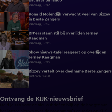
Bachata Bailando
Vandaag, 08:46
Ronald Molendijk verwacht veel van Bizzey
0:39
in Beste Zangers
Vandaag, 08:35
BN'ers staan stil bij overlijden Jerney
3:44
Kaagman
Vandaag, 08:28
Shownieuws-tafel reageert op overlijden
5:12
Jerney Kaagman
Vandaag, 08:27
Bizzey vertelt over deelname Beste Zangers
1:14
Gisteren, 23:58
Ontvang de KIJK-nieuwsbrief
Meld je aan voor de nieuwsbrief en blijf op de hoogte van
het laatste nieuws over de programma’s en series op KIJK.