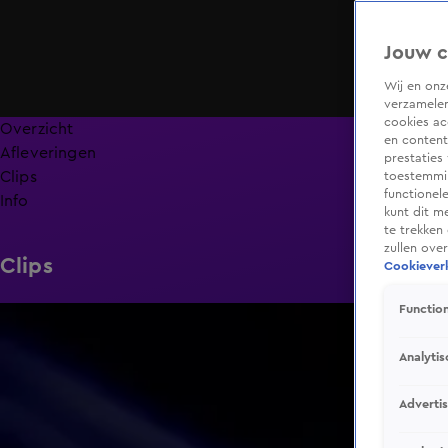
Jouw c
Wij en on
verzamelen
cookies ac
Overzicht
en content
Afleveringen
prestaties
Clips
toestemmin
functionel
Info
kunt dit m
te trekken
zullen ove
Clips
Cookieverk
Function
0:30
Analytis
Adverti