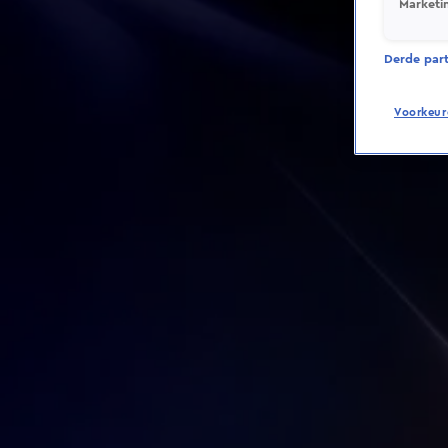
Marketi
Derde parti
Voorkeur