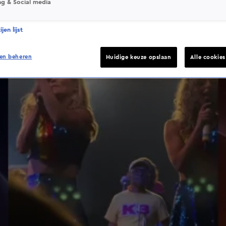
ng & Social media
jen lijst
en beheren
Huidige keuze opslaan
Alle cookie