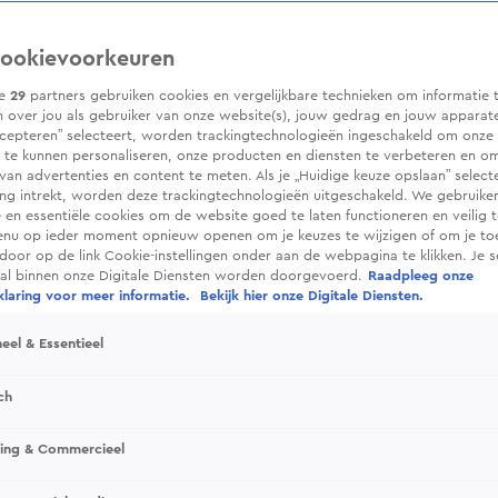
ookievoorkeuren
ze
29
partners gebruiken cookies en vergelijkbare technieken om informatie 
 over jou als gebruiker van onze website(s), jouw gedrag en jouw apparaten.
cepteren” selecteert, worden trackingtechnologieën ingeschakeld om onze 
 te kunnen personaliseren, onze producten en diensten te verbeteren en o
 van advertenties en content te meten. Als je „Huidige keuze opslaan” selecte
g intrekt, worden deze trackingtechnologieën uitgeschakeld. We gebruike
e en essentiële cookies om de website goed te laten functioneren en veilig 
enu op ieder moment opnieuw openen om je keuzes te wijzigen of om je t
 door op de link Cookie-instellingen onder aan de webpagina te klikken. Je s
ral binnen onze Digitale Diensten worden doorgevoerd.
Raadpleeg onze
laring voor meer informatie.
Bekijk hier onze Digitale Diensten.
eel & Essentieel
ch
sing & Commercieel