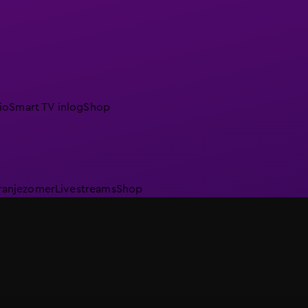
io
Smart TV inlog
Shop
ranjezomer
Livestreams
Shop