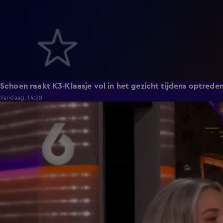
Schoen raakt K3-Klaasje vol in het gezicht tijdens optrede
Vandaag, 14:28
4:06