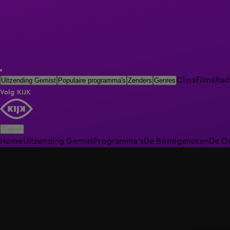
Clips
Films
Rad
Uitzending Gemist
Populaire programma's
Zenders
Genres
Volg KIJK
Zoeken
Home
Uitzending Gemist
Programma's
De Bondgenoten
De O