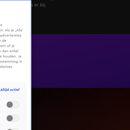
Shownieuws er bij.
te
 Als je „Alle
advertenties
m de
ert of je
n dan enkel
te houden. Je
oestemming in
electies
Altijd actief