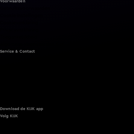
Voorwaarden
Gebruiksvoorwaarden
Cookie instellingen
Cookieverklaring
Privacyverklaring
Toegankelijkheid
Algemene voorwaarden KIJK
Service & Contact
Aanmelden voor een programma
Acties
Adverteren
Smart TV inlog
Over KIJK
Vacatures
Klantenservice
Download de KIJK app
Volg KIJK
©
2026 Talpa Network. Alle rechten voorbehouden. Geen
tekst- en datamining.