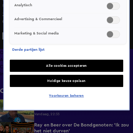
Analytisch
Ma 8 juni, 11:03
Zanger Menzo Kortland vertelt over zijn imitaties van o.a.
Advertising & Commercieel
Gerard Joling en Guus Meeuwis, die hem viraal hebben
laten gaan en de grote springplank vormden van zijn
Marketing & Social media
zangcarrière.
Derde partijen lijst
Overzicht
Afleveringen
Alle cookies accepteren
Clips
Info
Huidige keuze opslaan
Clips
Voorkeuren beheren
Louis van Gaal 75 jaar: nog altijd geschikt
1:16
als bondscoach?
Vandaag, 22:33
Ray en Beer over De Bondgenoten: 'Ik zou
1:45
het niet durven'