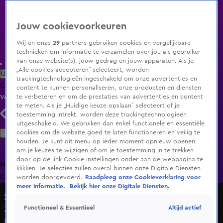
Jouw cookievoorkeuren
Wij en onze
29
partners gebruiken cookies en vergelijkbare
technieken om informatie te verzamelen over jou als gebruiker
van onze website(s), jouw gedrag en jouw apparaten. Als je
„Alle cookies accepteren” selecteert, worden
Uitzending Gemist
Populaire programma's
Zenders
Genres
trackingtechnologieën ingeschakeld om onze advertenties en
Clips
Films
Radio
Smart TV inlog
Shop
content te kunnen personaliseren, onze producten en diensten
te verbeteren en om de prestaties van advertenties en content
Volg KIJK
te meten. Als je „Huidige keuze opslaan” selecteert of je
toestemming intrekt, worden deze trackingtechnologieën
uitgeschakeld. We gebruiken dan enkel functionele en essentiële
Zoeken
cookies om de website goed te laten functioneren en veilig te
houden. Je kunt dit menu op ieder moment opnieuw openen
om je keuzes te wijzigen of om je toestemming in te trekken
door op de link Cookie-instellingen onder aan de webpagina te
Home
Uitzending Gemist
Programma's
De Bondgenoten
De
klikken. Je selecties zullen overal binnen onze Digitale Diensten
Oranjezomer
Livestreams
Shop
worden doorgevoerd.
Raadpleeg onze Cookieverklaring voor
meer informatie.
Bekijk hier onze Digitale Diensten.
Shownieuws
Altijd actief
Functioneel & Essentieel
Zanger Menzo Kortland over virale Gerard Joling- en Guus
Meeuwis-imitatie