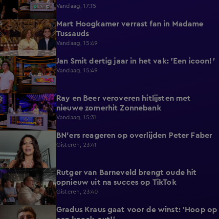
Vandaag, 17:15
Mart Hoogkamer verrast fan in Madame
1:59
Tussauds
Vandaag, 15:49
Jan Smit dertig jaar in het vak: 'Een icoon!'
7:33
Vandaag, 15:49
Ray en Beer veroveren hitlijsten met
4:47
nieuwe zomerhit Zonnebank
Vandaag, 15:31
BN'ers reageren op overlijden Peter Faber
1:48
Gisteren, 23:41
Rutger van Barneveld brengt oude hit
1:29
opnieuw uit na succes op TikTok
Gisteren, 23:40
Gradus Kraus gaat voor de winst: 'Hoop op
1:11