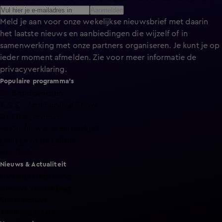
Aanmelden
Meld je aan voor onze wekelijkse nieuwsbrief met daarin
het laatste nieuws en aanbiedingen die wijzelf of in
samenwerking met onze partners organiseren. Je kunt je op
ieder moment afmelden. Zie voor meer informatie de
privacyverklaring
.
Populaire programma's
De Bondgenoten
A.S.S. - Anti Survival Show
De Oranjezomer
Mi Dushi: wat is dan liefde?
Lang Leve de Liefde
Het Blok
Nieuws & Actualiteit
Hart van Nederland
Nieuws van de Dag
Shownieuws
Vandaag Inside