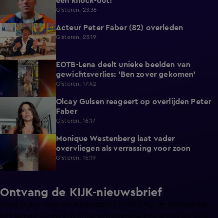
een knock-out!'
Gisteren, 23:36
Acteur Peter Faber (82) overleden
2:11
Gisteren, 23:19
EOTB-Lena deelt unieke beelden van
0:13
gewichtsverlies: 'Ben zover gekomen'
Gisteren, 17:42
Olcay Gulsen reageert op overlijden Peter
1:29
Faber
Gisteren, 16:17
Monique Westenberg laat vader
0:43
overvliegen als verrassing voor zoon
Gisteren, 15:19
Ontvang de KIJK-nieuwsbrief
Meld je aan voor de nieuwsbrief en blijf op de hoogte van
het laatste nieuws over de programma’s en series op KIJK.