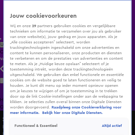
Jouw cookievoorkeuren
Wij en onze
29
partners gebruiken cookies en vergelijkbare
technieken om informatie te verzamelen over jou als gebruiker
van onze website(s), jouw gedrag en jouw apparaten. Als je
„Alle cookies accepteren” selecteert, worden
Uitzending Gemist
Populaire programma's
Zenders
Genres
trackingtechnologieën ingeschakeld om onze advertenties en
Clips
Films
Radio
Smart TV inlog
Shop
content te kunnen personaliseren, onze producten en diensten
te verbeteren en om de prestaties van advertenties en content
Volg KIJK
te meten. Als je „Huidige keuze opslaan” selecteert of je
toestemming intrekt, worden deze trackingtechnologieën
uitgeschakeld. We gebruiken dan enkel functionele en essentiële
Zoeken
cookies om de website goed te laten functioneren en veilig te
houden. Je kunt dit menu op ieder moment opnieuw openen
om je keuzes te wijzigen of om je toestemming in te trekken
door op de link Cookie-instellingen onder aan de webpagina te
Home
Uitzending Gemist
Programma's
De Bondgenoten
De
klikken. Je selecties zullen overal binnen onze Digitale Diensten
Oranjezomer
Livestreams
Shop
worden doorgevoerd.
Raadpleeg onze Cookieverklaring voor
meer informatie.
Bekijk hier onze Digitale Diensten.
Shownieuws
Altijd actief
Functioneel & Essentieel
Eline de Ruig blikt terug op 'verrassende winnaar' van het
Eurovisie Songfestival