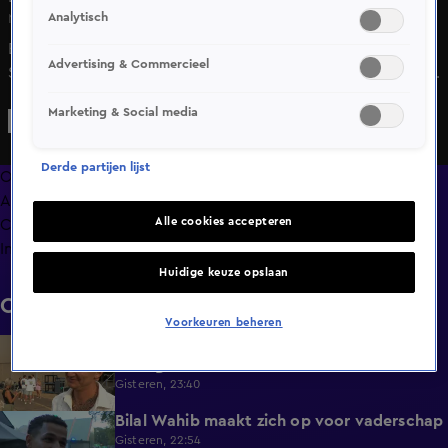
Analytisch
Ma 18 mei, 14:09
Entertainmentdeskundige Eline de Ruig was voor
Advertising & Commercieel
Shownieuws aanwezig bij het Eurovisie Songfestival. Aan
tafel deelt ze haar ervaring en geeft ze haar eerlijke mening
Marketing & Social media
over de winnaar van het grote evenement.
Derde partijen lijst
Overzicht
Afleveringen
Alle cookies accepteren
Clips
Info
Huidige keuze opslaan
Clips
Voorkeuren beheren
Mart Hoogkamer over zijn neefje in De
0:37
Bondgenoten
Gisteren, 23:40
Bilal Wahib maakt zich op voor vaderschap
0:47
Gisteren, 22:54