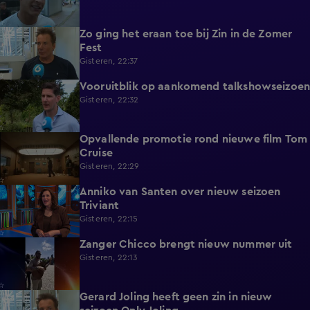
Zo ging het eraan toe bij Zin in de Zomer
1:39
Fest
Gisteren, 22:37
Vooruitblik op aankomend talkshowseizoen
1:46
Gisteren, 22:32
Opvallende promotie rond nieuwe film Tom
1:37
Cruise
Gisteren, 22:29
Anniko van Santen over nieuw seizoen
1:07
Triviant
Gisteren, 22:15
Zanger Chicco brengt nieuw nummer uit
0:22
Gisteren, 22:13
Gerard Joling heeft geen zin in nieuw
0:43