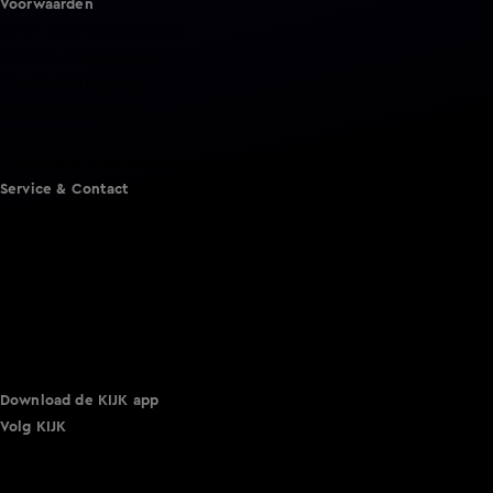
Voorwaarden
Gebruiksvoorwaarden
Cookie instellingen
Cookieverklaring
Privacyverklaring
Toegankelijkheid
Algemene voorwaarden KIJK
Service & Contact
Aanmelden voor een programma
Acties
Adverteren
Smart TV inlog
Over KIJK
Vacatures
Klantenservice
Download de KIJK app
Volg KIJK
©
2026 Talpa Network. Alle rechten voorbehouden. Geen
tekst- en datamining.