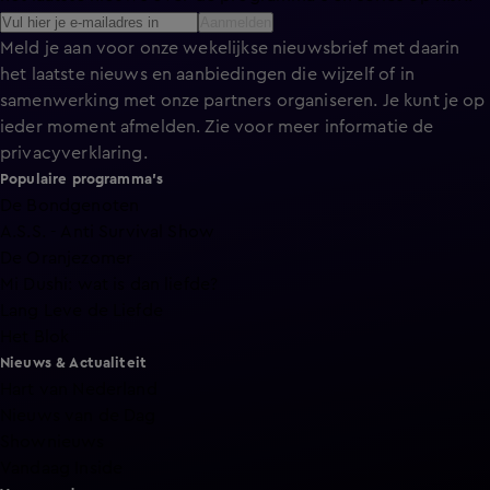
Aanmelden
Meld je aan voor onze wekelijkse nieuwsbrief met daarin
het laatste nieuws en aanbiedingen die wijzelf of in
samenwerking met onze partners organiseren. Je kunt je op
ieder moment afmelden. Zie voor meer informatie de
privacyverklaring
.
Populaire programma's
De Bondgenoten
A.S.S. - Anti Survival Show
De Oranjezomer
Mi Dushi: wat is dan liefde?
Lang Leve de Liefde
Het Blok
Nieuws & Actualiteit
Hart van Nederland
Nieuws van de Dag
Shownieuws
Vandaag Inside