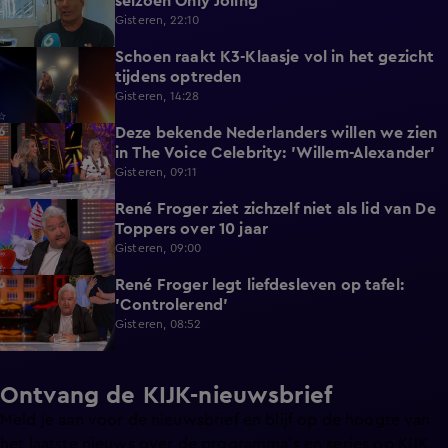
seizoen Only Joling
Gisteren, 22:10
Schoen raakt K3-Klaasje vol in het gezicht
0:30
tijdens optreden
Gisteren, 14:28
Deze bekende Nederlanders willen we zien
4:06
in The Voice Celebrity: 'Willem-Alexander'
Gisteren, 09:11
René Froger ziet zichzelf niet als lid van De
3:01
Toppers over 10 jaar
Gisteren, 09:00
René Froger legt liefdesleven op tafel:
6:43
'Controlerend'
Gisteren, 08:52
Ontvang de KIJK-nieuwsbrief
Meld je aan voor de nieuwsbrief en blijf op de hoogte van
het laatste nieuws over de programma’s en series op KIJK.