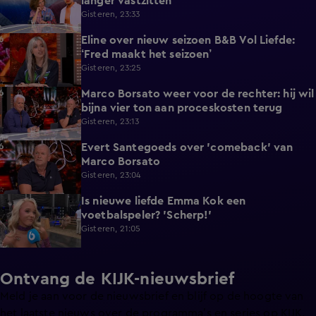
langer vastzitten
Gisteren, 23:33
Eline over nieuw seizoen B&B Vol Liefde:
3:33
‘Fred maakt het seizoen’
Gisteren, 23:25
Marco Borsato weer voor de rechter: hij wil
3:32
bijna vier ton aan proceskosten terug
Gisteren, 23:13
Evert Santegoeds over 'comeback' van
8:57
Marco Borsato
Gisteren, 23:04
Is nieuwe liefde Emma Kok een
0:38
voetbalspeler? 'Scherp!'
Gisteren, 21:05
Ontvang de KIJK-nieuwsbrief
Meld je aan voor de nieuwsbrief en blijf op de hoogte van
het laatste nieuws over de programma’s en series op KIJK.