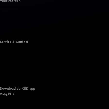
Voorwaarden
Gebruiksvoorwaarden
Cookie instellingen
Cookieverklaring
Privacyverklaring
Toegankelijkheid
Algemene voorwaarden KIJK
Service & Contact
Aanmelden voor een programma
Acties
Adverteren
Smart TV inlog
Over KIJK
Vacatures
Klantenservice
Download de KIJK app
Volg KIJK
©
2026 Talpa Network. Alle rechten voorbehouden. Geen
tekst- en datamining.