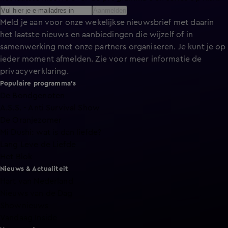
Aanmelden
Meld je aan voor onze wekelijkse nieuwsbrief met daarin
het laatste nieuws en aanbiedingen die wijzelf of in
samenwerking met onze partners organiseren. Je kunt je op
ieder moment afmelden. Zie voor meer informatie de
privacyverklaring
.
Populaire programma's
De Bondgenoten
A.S.S. - Anti Survival Show
De Oranjezomer
Mi Dushi: wat is dan liefde?
Lang Leve de Liefde
Het Blok
Nieuws & Actualiteit
Hart van Nederland
Nieuws van de Dag
Shownieuws
Vandaag Inside