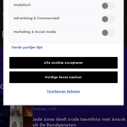
Analytisch
Do 11 juni, 07:56
Een bijzondere avond voor Roxeanne Hazes. De zangeres
Advertising & Commercieel
stond op het podium van het iconische Concertgebouw,
waar ze een uitverkochte show gaf. In Shownieuws vertelt
Marketing & Social media
ze na afloop hoe dit was.
Derde partijen lijst
Overzicht
Afleveringen
Alle cookies accepteren
Clips
Info
Huidige keuze opslaan
Clips
Voorkeuren beheren
Donny Roelvink baalt van mislukte
1:44
knipbeurt
Vandaag, 15:05
Jade Anna deelt oude teamfoto met Anouk
0:39
uit De Bondgenoten