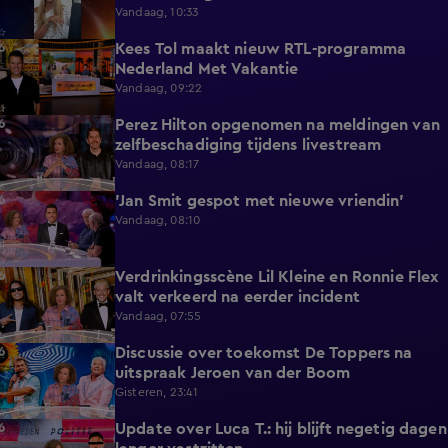
Vandaag, 10:33
Kees Tol maakt nieuw RTL-programma
3:12
Nederland Met Vakantie
Vandaag, 09:22
Perez Hilton opgenomen na meldingen van
3:42
zelfbeschadiging tijdens livestream
Vandaag, 08:17
'Jan Smit gespot met nieuwe vriendin'
1:42
Vandaag, 08:10
Verdrinkingsscène Lil Kleine en Ronnie Flex
4:12
valt verkeerd na eerder incident
Vandaag, 07:55
Discussie over toekomst De Toppers na
1:48
uitspraak Jeroen van der Boom
Gisteren, 23:41
Update over Luca T.: hij blijft negetig dagen
1:34