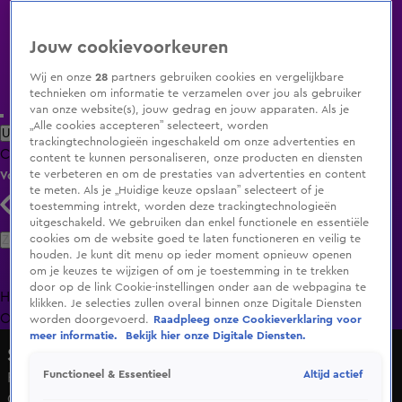
Jouw cookievoorkeuren
Wij en onze
28
partners gebruiken cookies en vergelijkbare
technieken om informatie te verzamelen over jou als gebruiker
van onze website(s), jouw gedrag en jouw apparaten. Als je
„Alle cookies accepteren” selecteert, worden
Uitzending Gemist
Populaire programma's
Zenders
Genres
trackingtechnologieën ingeschakeld om onze advertenties en
Clips
Films
Radio
Smart TV inlog
Shop
content te kunnen personaliseren, onze producten en diensten
te verbeteren en om de prestaties van advertenties en content
Volg KIJK
te meten. Als je „Huidige keuze opslaan” selecteert of je
toestemming intrekt, worden deze trackingtechnologieën
uitgeschakeld. We gebruiken dan enkel functionele en essentiële
Zoeken
cookies om de website goed te laten functioneren en veilig te
houden. Je kunt dit menu op ieder moment opnieuw openen
om je keuzes te wijzigen of om je toestemming in te trekken
door op de link Cookie-instellingen onder aan de webpagina te
Home
Uitzending Gemist
Programma's
De Bondgenoten
De
klikken. Je selecties zullen overal binnen onze Digitale Diensten
Oranjezomer
Livestreams
Shop
worden doorgevoerd.
Raadpleeg onze Cookieverklaring voor
meer informatie.
Bekijk hier onze Digitale Diensten.
Shownieuws
Altijd actief
Functioneel & Essentieel
Roxeanne Hazes live na haar optreden in Het
Concertgebouw