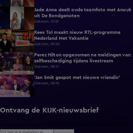
Jade Anna deelt oude teamfoto met Anouk
0:39
uit De Bondgenoten
Gisteren, 10:33
Kees Tol maakt nieuw RTL-programma
3:12
Nederland Met Vakantie
Gisteren, 09:22
Perez Hilton opgenomen na meldingen van
3:42
zelfbeschadiging tijdens livestream
Gisteren, 08:17
'Jan Smit gespot met nieuwe vriendin'
1:42
Gisteren, 08:10
Ontvang de KIJK-nieuwsbrief
Meld je aan voor de nieuwsbrief en blijf op de hoogte van
het laatste nieuws over de programma’s en series op KIJK.
Aanmelden