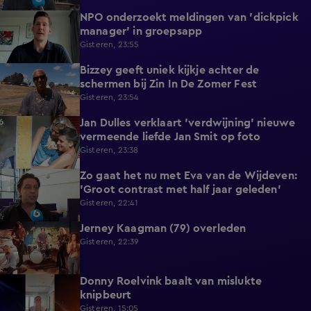
NPO onderzoekt meldingen van 'dickpick
1:03
manager' in groepsapp
Gisteren, 23:55
Bizzey geeft uniek kijkje achter de
1:32
schermen bij Zin In De Zomer Fest
Gisteren, 23:54
Jan Dulles verklaart 'verdwijning' nieuwe
4:14
vermeende liefde Jan Smit op foto
Gisteren, 23:38
Zo gaat het nu met Eva van de Wijdeven:
1:11
'Groot contrast met half jaar geleden'
Gisteren, 22:41
Jerney Kaagman (79) overleden
2:11
Gisteren, 22:39
Donny Roelvink baalt van mislukte
1:44
knipbeurt
Gisteren, 15:05