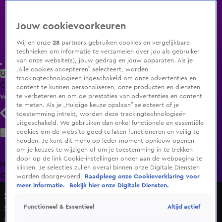
Jouw cookievoorkeuren
Wij en onze
28
partners gebruiken cookies en vergelijkbare
technieken om informatie te verzamelen over jou als gebruiker
van onze website(s), jouw gedrag en jouw apparaten. Als je
„Alle cookies accepteren” selecteert, worden
Uitzending Gemist
Populaire programma's
Zenders
Genres
trackingtechnologieën ingeschakeld om onze advertenties en
Clips
Films
Radio
Smart TV inlog
Shop
content te kunnen personaliseren, onze producten en diensten
te verbeteren en om de prestaties van advertenties en content
Volg KIJK
te meten. Als je „Huidige keuze opslaan” selecteert of je
toestemming intrekt, worden deze trackingtechnologieën
uitgeschakeld. We gebruiken dan enkel functionele en essentiële
Zoeken
cookies om de website goed te laten functioneren en veilig te
houden. Je kunt dit menu op ieder moment opnieuw openen
om je keuzes te wijzigen of om je toestemming in te trekken
door op de link Cookie-instellingen onder aan de webpagina te
Home
Uitzending Gemist
Programma's
De Bondgenoten
De
klikken. Je selecties zullen overal binnen onze Digitale Diensten
Oranjezomer
Livestreams
Shop
worden doorgevoerd.
Raadpleeg onze Cookieverklaring voor
meer informatie.
Bekijk hier onze Digitale Diensten.
Shownieuws
Altijd actief
Functioneel & Essentieel
Shownieuws-presentatrice Eva Vloon is zwanger
Di 12 mei, 23:47