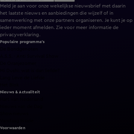
Meld je aan voor onze wekelijkse nieuwsbrief met daarin
het laatste nieuws en aanbiedingen die wijzelf of in
samenwerking met onze partners organiseren. Je kunt je op
ieder moment afmelden. Zie voor meer informatie de
privacyverklaring
.
Populaire programma's
De Bondgenoten
A.S.S. - Anti Survival Show
De Oranjezomer
Mi Dushi: wat is dan liefde?
Lang Leve de Liefde
Het Blok
Nieuws & Actualiteit
Hart van Nederland
Nieuws van de Dag
Shownieuws
Vandaag Inside
Voorwaarden