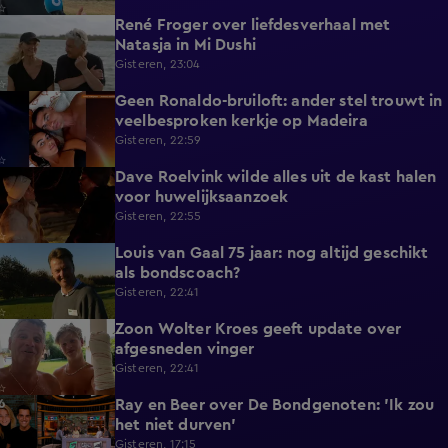
René Froger over liefdesverhaal met
1:43
Natasja in Mi Dushi
Gisteren, 23:04
Geen Ronaldo-bruiloft: ander stel trouwt in
1:01
veelbesproken kerkje op Madeira
Gisteren, 22:59
Dave Roelvink wilde alles uit de kast halen
1:37
voor huwelijksaanzoek
Gisteren, 22:55
Louis van Gaal 75 jaar: nog altijd geschikt
1:16
als bondscoach?
Gisteren, 22:41
Zoon Wolter Kroes geeft update over
0:59
afgesneden vinger
Gisteren, 22:41
Ray en Beer over De Bondgenoten: 'Ik zou
1:45
het niet durven'
Gisteren, 17:15