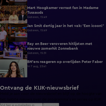
Mart Hoogkamer verrast fan in Madame
1:59
Tussauds
Gisteren, 15:49
Jan Smit dertig jaar in het vak: 'Een icoon!'
7:33
Gisteren, 15:49
Ray en Beer veroveren hitlijsten met
4:47
nieuwe zomerhit Zonnebank
Gisteren, 15:31
BN'ers reageren op overlijden Peter Faber
1:48
Vr 7 aug, 23:41
Ontvang de KIJK-nieuwsbrief
Meld je aan voor de nieuwsbrief en blijf op de hoogte van
het laatste nieuws over de programma’s en series op KIJK.
Aanmelden