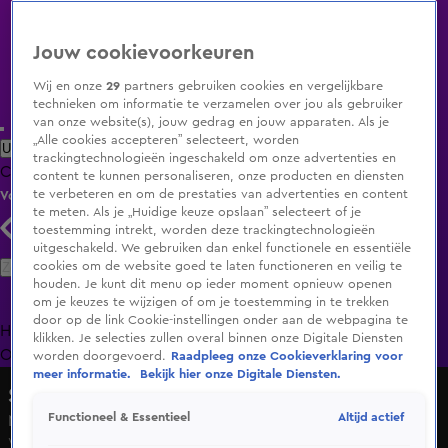
Jouw cookievoorkeuren
Wij en onze
29
partners gebruiken cookies en vergelijkbare
technieken om informatie te verzamelen over jou als gebruiker
van onze website(s), jouw gedrag en jouw apparaten. Als je
„Alle cookies accepteren” selecteert, worden
Uitzending Gemist
Populaire programma's
Zenders
Genres
trackingtechnologieën ingeschakeld om onze advertenties en
Clips
Films
Radio
Smart TV inlog
Shop
content te kunnen personaliseren, onze producten en diensten
te verbeteren en om de prestaties van advertenties en content
Volg KIJK
te meten. Als je „Huidige keuze opslaan” selecteert of je
toestemming intrekt, worden deze trackingtechnologieën
uitgeschakeld. We gebruiken dan enkel functionele en essentiële
Zoeken
cookies om de website goed te laten functioneren en veilig te
houden. Je kunt dit menu op ieder moment opnieuw openen
om je keuzes te wijzigen of om je toestemming in te trekken
door op de link Cookie-instellingen onder aan de webpagina te
Home
Uitzending Gemist
Programma's
De Bondgenoten
De
klikken. Je selecties zullen overal binnen onze Digitale Diensten
Oranjezomer
Livestreams
Shop
worden doorgevoerd.
Raadpleeg onze Cookieverklaring voor
meer informatie.
Bekijk hier onze Digitale Diensten.
Shownieuws
Altijd actief
Functioneel & Essentieel
Monique Westenberg langs de weg met autopech
Wo 13 mei, 15:49