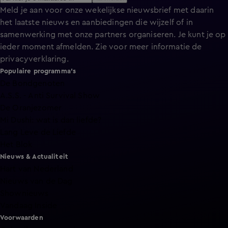
Meld je aan voor onze wekelijkse nieuwsbrief met daarin
het laatste nieuws en aanbiedingen die wijzelf of in
samenwerking met onze partners organiseren. Je kunt je op
ieder moment afmelden. Zie voor meer informatie de
privacyverklaring
.
Populaire programma's
De Bondgenoten
A.S.S. - Anti Survival Show
De Oranjezomer
Mi Dushi: wat is dan liefde?
Lang Leve de Liefde
Het Blok
Nieuws & Actualiteit
Hart van Nederland
Nieuws van de Dag
Shownieuws
Vandaag Inside
Voorwaarden