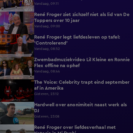
Vandaag, 09:11
René Froger ziet zichzelf niet als lid van De
3:01
Toppers over 10 jaar
Vandaag, 09:00
René Froger legt liefdesleven op tafel:
6:43
'Controlerend'
Vandaag, 08:52
Zwembadmuziekvideo Lil Kleine en Ronnie
1:32
Flex offline na ophef
Vandaag, 08:44
The Voice: Celebrity trapt eind september
1:19
af in Amerika
Gisteren, 23:12
Hardwell over anonimiteit naast werk als
1:25
DJ
Gisteren, 23:08
René Froger over liefdesverhaal met
1:43