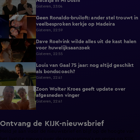
Natasja in Mi Dushi
Gisteren, 23:04
Geen Ronaldo-bruiloft: ander stel trouwt in
1:01
veelbesproken kerkje op Madeira
Gisteren, 22:59
Dave Roelvink wilde alles uit de kast halen
1:37
voor huwelijksaanzoek
Gisteren, 22:55
Louis van Gaal 75 jaar: nog altijd geschikt
1:16
als bondscoach?
Gisteren, 22:41
Zoon Wolter Kroes geeft update over
0:59
afgesneden vinger
Gisteren, 22:41
Ontvang de KIJK-nieuwsbrief
Meld je aan voor de nieuwsbrief en blijf op de hoogte van
het laatste nieuws over de programma’s en series op KIJK.