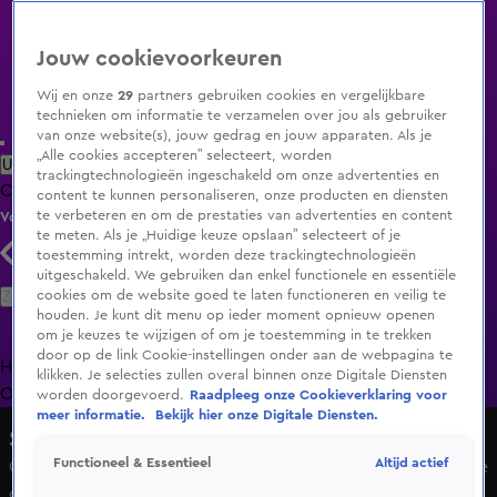
Jouw cookievoorkeuren
Wij en onze
29
partners gebruiken cookies en vergelijkbare
technieken om informatie te verzamelen over jou als gebruiker
van onze website(s), jouw gedrag en jouw apparaten. Als je
„Alle cookies accepteren” selecteert, worden
Uitzending Gemist
Populaire programma's
Zenders
Genres
trackingtechnologieën ingeschakeld om onze advertenties en
Clips
Films
Radio
Smart TV inlog
Shop
content te kunnen personaliseren, onze producten en diensten
te verbeteren en om de prestaties van advertenties en content
Volg KIJK
te meten. Als je „Huidige keuze opslaan” selecteert of je
toestemming intrekt, worden deze trackingtechnologieën
uitgeschakeld. We gebruiken dan enkel functionele en essentiële
Zoeken
cookies om de website goed te laten functioneren en veilig te
houden. Je kunt dit menu op ieder moment opnieuw openen
om je keuzes te wijzigen of om je toestemming in te trekken
door op de link Cookie-instellingen onder aan de webpagina te
Home
Uitzending Gemist
Programma's
De Bondgenoten
De
klikken. Je selecties zullen overal binnen onze Digitale Diensten
Oranjezomer
Livestreams
Shop
worden doorgevoerd.
Raadpleeg onze Cookieverklaring voor
meer informatie.
Bekijk hier onze Digitale Diensten.
Shownieuws
Altijd actief
Functioneel & Essentieel
Guido Weijers keert terug op tv met oudejaarsconference
op SBS6