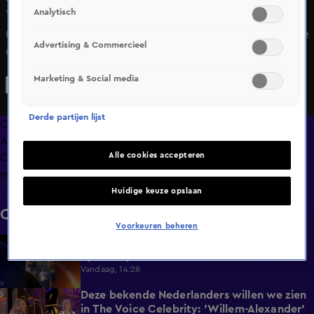
Analytisch
Vr 5 juni, 10:37
Guido Weijers keert terug op tv met oudejaarsconference
Advertising & Commercieel
op SBS6. Maar dat is niet het enige wat hij gaat doen op
SBS6 vertelt hij.
Marketing & Social media
Derde partijen lijst
Overzicht
Afleveringen
Alle cookies accepteren
Clips
Info
Huidige keuze opslaan
Clips
Voorkeuren beheren
Schoen raakt K3-Klaasje vol in het gezicht
0:30
tijdens optreden
Vandaag, 14:28
Deze bekende Nederlanders willen we zien
4:06
in The Voice Celebrity: 'Willem-Alexander'