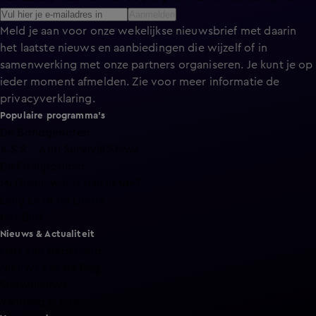
Aanmelden
Meld je aan voor onze wekelijkse nieuwsbrief met daarin
het laatste nieuws en aanbiedingen die wijzelf of in
samenwerking met onze partners organiseren. Je kunt je op
ieder moment afmelden. Zie voor meer informatie de
privacyverklaring
.
Populaire programma's
De Bondgenoten
A.S.S. - Anti Survival Show
De Oranjezomer
Mi Dushi: wat is dan liefde?
Lang Leve de Liefde
Het Blok
Nieuws & Actualiteit
Hart van Nederland
Nieuws van de Dag
Shownieuws
Vandaag Inside