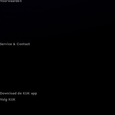
Voorwaarden
Gebruiksvoorwaarden
Cookie instellingen
Cookieverklaring
Privacyverklaring
Toegankelijkheid
Algemene voorwaarden KIJK
Service & Contact
Aanmelden voor een programma
Acties
Adverteren
Smart TV inlog
Over KIJK
Vacatures
Klantenservice
Download de KIJK app
Volg KIJK
©
2026 Talpa Network. Alle rechten voorbehouden. Geen
tekst- en datamining.