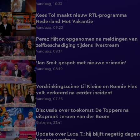
Vandaag, 10:33
Kees Tol maakt nieuw RTL-programma
3:12
Nederland Met Vakantie
Vandaag, 09:22
Perez Hilton opgenomen na meldingen van
3:42
zelfbeschadiging tijdens livestream
Vandaag, 08:17
'Jan Smit gespot met nieuwe vriendin'
1:42
Vandaag, 08:10
Verdrinkingsscène Lil Kleine en Ronnie Flex
4:12
valt verkeerd na eerder incident
Vandaag, 07:55
Discussie over toekomst De Toppers na
1:48
uitspraak Jeroen van der Boom
Gisteren, 23:41
Update over Luca T.: hij blijft negetig dagen
1:34