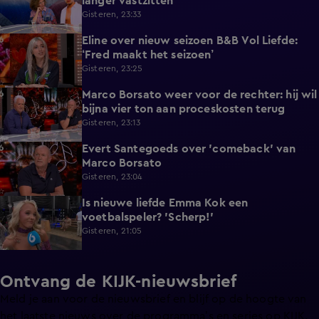
langer vastzitten
Gisteren, 23:33
Eline over nieuw seizoen B&B Vol Liefde:
3:33
‘Fred maakt het seizoen’
Gisteren, 23:25
Marco Borsato weer voor de rechter: hij wil
3:32
bijna vier ton aan proceskosten terug
Gisteren, 23:13
Evert Santegoeds over 'comeback' van
8:57
Marco Borsato
Gisteren, 23:04
Is nieuwe liefde Emma Kok een
0:38
voetbalspeler? 'Scherp!'
Gisteren, 21:05
Ontvang de KIJK-nieuwsbrief
Meld je aan voor de nieuwsbrief en blijf op de hoogte van
het laatste nieuws over de programma’s en series op KIJK.