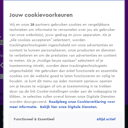
Jouw cookievoorkeuren
Wij en onze
28
partners gebruiken cookies en vergelijkbare
technieken om informatie te verzamelen over jou als gebruiker
van onze website(s), jouw gedrag en jouw apparaten. Als je
„Alle cookies accepteren” selecteert, worden
Uitzending Gemist
Populaire programma's
Zenders
Genres
trackingtechnologieën ingeschakeld om onze advertenties en
Clips
Films
Radio
Smart TV inlog
Shop
content te kunnen personaliseren, onze producten en diensten
te verbeteren en om de prestaties van advertenties en content
Volg KIJK
te meten. Als je „Huidige keuze opslaan” selecteert of je
toestemming intrekt, worden deze trackingtechnologieën
uitgeschakeld. We gebruiken dan enkel functionele en essentiële
Zoeken
cookies om de website goed te laten functioneren en veilig te
houden. Je kunt dit menu op ieder moment opnieuw openen
om je keuzes te wijzigen of om je toestemming in te trekken
door op de link Cookie-instellingen onder aan de webpagina te
Home
Uitzending Gemist
Programma's
De Bondgenoten
De
klikken. Je selecties zullen overal binnen onze Digitale Diensten
Oranjezomer
Livestreams
Shop
worden doorgevoerd.
Raadpleeg onze Cookieverklaring voor
meer informatie.
Bekijk hier onze Digitale Diensten.
Shownieuws
Altijd actief
Functioneel & Essentieel
Hulpdiensten massaal uitgerukt voor Frank Masmeijer en
zijn vriendin Anita