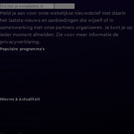
Aanmelden
Meld je aan voor onze wekelijkse nieuwsbrief met daarin
het laatste nieuws en aanbiedingen die wijzelf of in
samenwerking met onze partners organiseren. Je kunt je op
ieder moment afmelden. Zie voor meer informatie de
privacyverklaring
.
Populaire programma's
De Bondgenoten
A.S.S. - Anti Survival Show
De Oranjezomer
Mi Dushi: wat is dan liefde?
Lang Leve de Liefde
Het Blok
Nieuws & Actualiteit
Hart van Nederland
Nieuws van de Dag
Shownieuws
Vandaag Inside