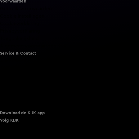
Voorwaarden
Gebruiksvoorwaarden
Cookie instellingen
Cookieverklaring
Privacyverklaring
Toegankelijkheid
Algemene voorwaarden KIJK
Service & Contact
Aanmelden voor een programma
Acties
Adverteren
Smart TV inlog
Over KIJK
Vacatures
Klantenservice
Download de KIJK app
Volg KIJK
©
2026 Talpa Network. Alle rechten voorbehouden. Geen
tekst- en datamining.