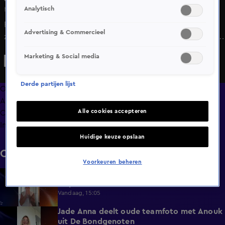
Analytisch
Ma 18 mei, 16:24
Frank Masmeijer laat Shownieuws weten wat er
Advertising & Commercieel
zondagavond precies is gebeurd waardoor hulpdiensten
massaal uitrukten naar de woning van zijn vriendin Anita.
Marketing & Social media
Anita viel op een glazen vaas en moest met spoed naar het
ziekenhuis...
Derde partijen lijst
Overzicht
Afleveringen
Alle cookies accepteren
Clips
Info
Huidige keuze opslaan
Clips
Voorkeuren beheren
Donny Roelvink baalt van mislukte
1:44
knipbeurt
Vandaag, 15:05
Jade Anna deelt oude teamfoto met Anouk
0:39
uit De Bondgenoten