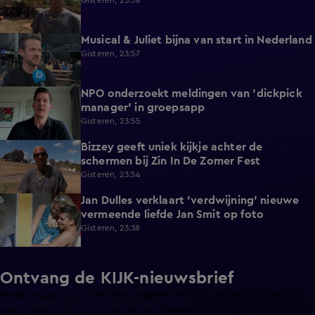
Gisteren, 23:58
Musical & Juliet bijna van start in Nederland
1:11
Gisteren, 23:57
NPO onderzoekt meldingen van 'dickpick
1:03
manager' in groepsapp
Gisteren, 23:55
Bizzey geeft uniek kijkje achter de
1:32
schermen bij Zin In De Zomer Fest
Gisteren, 23:54
Jan Dulles verklaart 'verdwijning' nieuwe
4:14
vermeende liefde Jan Smit op foto
Gisteren, 23:38
Ontvang de KIJK-nieuwsbrief
Meld je aan voor de nieuwsbrief en blijf op de hoogte van
het laatste nieuws over de programma’s en series op KIJK.