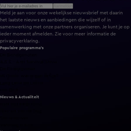
Aanmelden
Meld je aan voor onze wekelijkse nieuwsbrief met daarin
het laatste nieuws en aanbiedingen die wijzelf of in
samenwerking met onze partners organiseren. Je kunt je op
ieder moment afmelden. Zie voor meer informatie de
privacyverklaring
.
Populaire programma's
De Bondgenoten
A.S.S. - Anti Survival Show
De Oranjezomer
Mi Dushi: wat is dan liefde?
Lang Leve de Liefde
Het Blok
Nieuws & Actualiteit
Hart van Nederland
Nieuws van de Dag
Shownieuws
Vandaag Inside