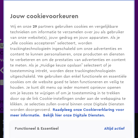
Jouw cookievoorkeuren
Wij en onze
29
partners gebruiken cookies en vergelijkbare
technieken om informatie te verzamelen over jou als gebruiker
van onze website(s), jouw gedrag en jouw apparaten. Als je
„Alle cookies accepteren” selecteert, worden
Uitzending Gemist
Populaire programma's
Zenders
Genres
trackingtechnologieën ingeschakeld om onze advertenties en
Clips
Films
Radio
Smart TV inlog
Shop
content te kunnen personaliseren, onze producten en diensten
te verbeteren en om de prestaties van advertenties en content
Volg KIJK
te meten. Als je „Huidige keuze opslaan” selecteert of je
toestemming intrekt, worden deze trackingtechnologieën
uitgeschakeld. We gebruiken dan enkel functionele en essentiële
Zoeken
cookies om de website goed te laten functioneren en veilig te
houden. Je kunt dit menu op ieder moment opnieuw openen
om je keuzes te wijzigen of om je toestemming in te trekken
door op de link Cookie-instellingen onder aan de webpagina te
Home
Uitzending Gemist
Programma's
De Bondgenoten
De
klikken. Je selecties zullen overal binnen onze Digitale Diensten
Oranjezomer
Livestreams
Shop
worden doorgevoerd.
Raadpleeg onze Cookieverklaring voor
meer informatie.
Bekijk hier onze Digitale Diensten.
Shownieuws
Altijd actief
Functioneel & Essentieel
Mariska van Kolck over haar samenwerking met Ron
Brandsteder