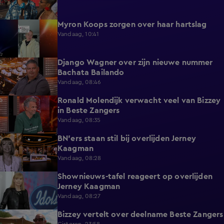
Myron Koops zorgen over haar hartslag
5:02
Vandaag, 10:41
Django Wagner over zijn nieuwe nummer
2:28
Bachata Bailando
Vandaag, 08:46
Ronald Molendijk verwacht veel van Bizzey
0:39
in Beste Zangers
Vandaag, 08:35
BN'ers staan stil bij overlijden Jerney
3:44
Kaagman
Vandaag, 08:28
Shownieuws-tafel reageert op overlijden
5:12
Jerney Kaagman
Vandaag, 08:27
Bizzey vertelt over deelname Beste Zangers
1:14