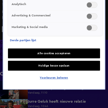
Analytisch
11 feb 2025, 12:44
Mariska van Kolck heeft ook samengewerkt met Ron
Advertising & Commercieel
Brandsteder. Zij presenteerde onder meer Wie ben ik?
Marketing & Social media
Derde partijen lijst
Overzicht
Afleveringen
Alle cookies accepteren
Clips
Info
Huidige keuze opslaan
Clips
Voorkeuren beheren
Emily in Paris-actrice Minnie Driver
2:38
betrokken bij ernstig auto-ongeluk
Vandaag, 11:10
Jurre Geluk heeft nieuwe relatie
1:12
Vandaag, 10:46