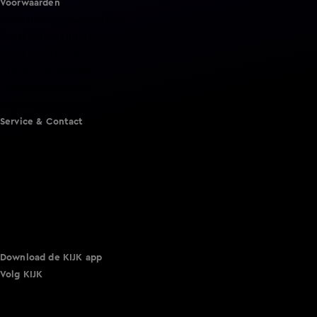
Voorwaarden
Gebruiksvoorwaarden
Cookie instellingen
Cookieverklaring
Privacyverklaring
Toegankelijkheid
Algemene voorwaarden KIJK
Service & Contact
Aanmelden voor een programma
Acties
Adverteren
Smart TV inlog
Over KIJK
Vacatures
Klantenservice
Download de KIJK app
Volg KIJK
©
2026 Talpa Network. Alle rechten voorbehouden. Geen
tekst- en datamining.