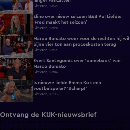
langer vastzitten
Gisteren, 23:33
Eline over nieuw seizoen B&B Vol Liefde:
3:33
‘Fred maakt het seizoen’
Gisteren, 23:25
Marco Borsato weer voor de rechter: hij wil
3:32
bijna vier ton aan proceskosten terug
Gisteren, 23:13
Evert Santegoeds over 'comeback' van
8:57
Marco Borsato
Gisteren, 23:04
Is nieuwe liefde Emma Kok een
0:38
voetbalspeler? 'Scherp!'
Gisteren, 21:05
Ontvang de KIJK-nieuwsbrief
Meld je aan voor de nieuwsbrief en blijf op de hoogte van
het laatste nieuws over de programma’s en series op KIJK.