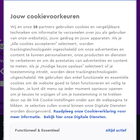
Jouw cookievoorkeuren
Wij en onze
28
partners gebruiken cookies en vergelijkbare
technieken om informatie te verzamelen over jou als gebruiker
van onze website(s), jouw gedrag en jouw apparaten. Als je
„Alle cookies accepteren” selecteert, worden
Uitzending Gemist
Populaire programma's
Zenders
Genres
trackingtechnologieën ingeschakeld om onze advertenties en
Clips
Films
Radio
Smart TV inlog
Shop
content te kunnen personaliseren, onze producten en diensten
te verbeteren en om de prestaties van advertenties en content
Volg KIJK
te meten. Als je „Huidige keuze opslaan” selecteert of je
toestemming intrekt, worden deze trackingtechnologieën
uitgeschakeld. We gebruiken dan enkel functionele en essentiële
Zoeken
cookies om de website goed te laten functioneren en veilig te
houden. Je kunt dit menu op ieder moment opnieuw openen
om je keuzes te wijzigen of om je toestemming in te trekken
door op de link Cookie-instellingen onder aan de webpagina te
Home
Uitzending Gemist
Programma's
De Bondgenoten
De
klikken. Je selecties zullen overal binnen onze Digitale Diensten
Oranjezomer
Livestreams
Shop
worden doorgevoerd.
Raadpleeg onze Cookieverklaring voor
meer informatie.
Bekijk hier onze Digitale Diensten.
Shownieuws
Altijd actief
Functioneel & Essentieel
Willem-Alexander en Máxima kijken WK voetbal tijdens
Duits staatsbezoek