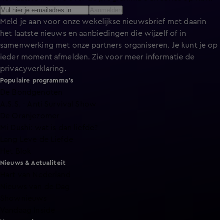
Aanmelden
Meld je aan voor onze wekelijkse nieuwsbrief met daarin
het laatste nieuws en aanbiedingen die wijzelf of in
samenwerking met onze partners organiseren. Je kunt je op
ieder moment afmelden. Zie voor meer informatie de
privacyverklaring
.
Populaire programma's
De Bondgenoten
A.S.S. - Anti Survival Show
De Oranjezomer
Mi Dushi: wat is dan liefde?
Lang Leve de Liefde
Het Blok
Nieuws & Actualiteit
Hart van Nederland
Nieuws van de Dag
Shownieuws
Vandaag Inside