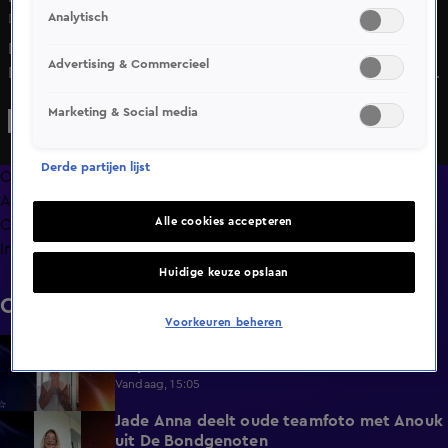
Analytisch
Di 9 juni, 10:47
Dinsdag krijgt het Nederlands koningspaar bezoek vanuit
Advertising & Commercieel
Duitsland. Shownieuws blikt vooruit op de volle agenda
van onze royals, die naast plechtigheden ook gezellig naar
Marketing & Social media
het WK voetbal gaan kijken.
Derde partijen lijst
Overzicht
Afleveringen
Alle cookies accepteren
Clips
Info
Huidige keuze opslaan
Clips
Voorkeuren beheren
Donny Roelvink baalt van mislukte
1:44
knipbeurt
Vandaag, 15:05
Jade Anna deelt oude teamfoto met Anouk
0:39
uit De Bondgenoten