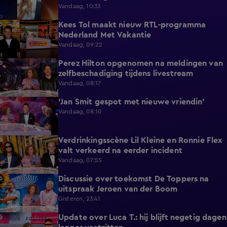
Vandaag, 10:33
Kees Tol maakt nieuw RTL-programma
3:12
Nederland Met Vakantie
Vandaag, 09:22
Perez Hilton opgenomen na meldingen van
3:42
zelfbeschadiging tijdens livestream
Vandaag, 08:17
'Jan Smit gespot met nieuwe vriendin'
1:42
Vandaag, 08:10
Verdrinkingsscène Lil Kleine en Ronnie Flex
4:12
valt verkeerd na eerder incident
Vandaag, 07:55
Discussie over toekomst De Toppers na
1:48
uitspraak Jeroen van der Boom
Gisteren, 23:41
Update over Luca T.: hij blijft negetig dagen
1:34