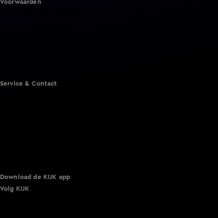
Voorwaarden
Gebruiksvoorwaarden
Cookie instellingen
Cookieverklaring
Privacyverklaring
Toegankelijkheid
Algemene voorwaarden KIJK
Service & Contact
Aanmelden voor een programma
Acties
Adverteren
Smart TV inlog
Over KIJK
Vacatures
Klantenservice
Download de KIJK app
Volg KIJK
©
2026 Talpa Network. Alle rechten voorbehouden. Geen
tekst- en datamining.