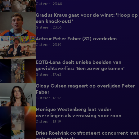
Gisteren, 23:40
Gradus Kraus gaat voor de winst: 'Hoop op
1:11
een knock-out!'
Gisteren, 23:36
Acteur Peter Faber (82) overleden
2:11
Gisteren, 23:19
EOTB-Lena deelt unieke beelden van
0:13
gewichtsverlies: 'Ben zover gekomen'
Gisteren, 17:42
Olcay Gulsen reageert op overlijden Peter
1:29
Faber
Gisteren, 16:17
Monique Westenberg laat vader
0:43
overvliegen als verrassing voor zoon
Gisteren, 15:19
Dries Roelvink confronteert concurrent met
0:17