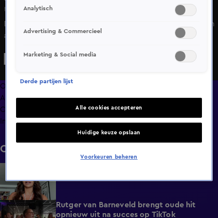
Analytisch
Ma 18 mei, 08:13
De redactie van 'Carrie op Vrijdag' heeft de aflevering van
Advertising & Commercieel
afgelopen week offline gehaald. Reden hiervoor is het
verleden van studiogast Peter van den Heuvel. Achteraf
Marketing & Social media
bleek dat momenteel een onderzoek naar hem loopt
rondom omkoping en dat hij zich als puber schuldig zou
Derde partijen lijst
hebben gemaakt aan misbruik.
Overzicht
Afleveringen
Alle cookies accepteren
Clips
Info
Huidige keuze opslaan
Clips
Voorkeuren beheren
BN'ers reageren op overlijden Peter Faber
1:48
Gisteren, 23:41
Rutger van Barneveld brengt oude hit
1:29
opnieuw uit na succes op TikTok