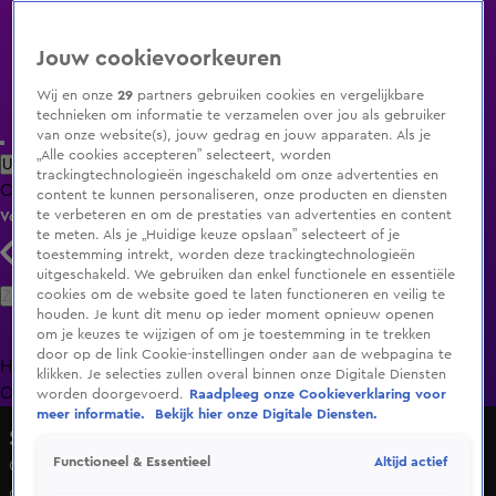
Jouw cookievoorkeuren
Wij en onze
29
partners gebruiken cookies en vergelijkbare
technieken om informatie te verzamelen over jou als gebruiker
van onze website(s), jouw gedrag en jouw apparaten. Als je
„Alle cookies accepteren” selecteert, worden
Uitzending Gemist
Populaire programma's
Zenders
Genres
trackingtechnologieën ingeschakeld om onze advertenties en
Clips
Films
Radio
Smart TV inlog
Shop
content te kunnen personaliseren, onze producten en diensten
te verbeteren en om de prestaties van advertenties en content
Volg KIJK
te meten. Als je „Huidige keuze opslaan” selecteert of je
toestemming intrekt, worden deze trackingtechnologieën
uitgeschakeld. We gebruiken dan enkel functionele en essentiële
Zoeken
cookies om de website goed te laten functioneren en veilig te
houden. Je kunt dit menu op ieder moment opnieuw openen
om je keuzes te wijzigen of om je toestemming in te trekken
door op de link Cookie-instellingen onder aan de webpagina te
Home
Uitzending Gemist
Programma's
De Bondgenoten
De
klikken. Je selecties zullen overal binnen onze Digitale Diensten
Oranjezomer
Livestreams
Shop
worden doorgevoerd.
Raadpleeg onze Cookieverklaring voor
meer informatie.
Bekijk hier onze Digitale Diensten.
Shownieuws
Altijd actief
Functioneel & Essentieel
Carrie op Vrijdag haalt aflevering offline door lopend
onderzoek rond studiogast