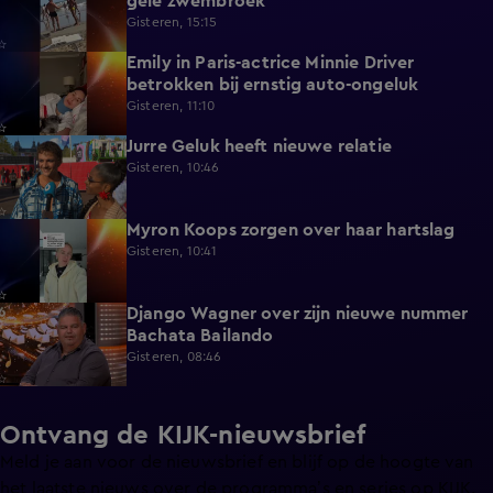
gele zwembroek
Gisteren, 15:15
Emily in Paris-actrice Minnie Driver
2:38
betrokken bij ernstig auto-ongeluk
Gisteren, 11:10
Jurre Geluk heeft nieuwe relatie
1:12
Gisteren, 10:46
Myron Koops zorgen over haar hartslag
5:02
Gisteren, 10:41
Django Wagner over zijn nieuwe nummer
2:28
Bachata Bailando
Gisteren, 08:46
Ontvang de KIJK-nieuwsbrief
Meld je aan voor de nieuwsbrief en blijf op de hoogte van
het laatste nieuws over de programma’s en series op KIJK.