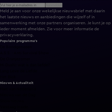
Aanmelden
Meld je aan voor onze wekelijkse nieuwsbrief met daarin
het laatste nieuws en aanbiedingen die wijzelf of in
samenwerking met onze partners organiseren. Je kunt je op
ieder moment afmelden. Zie voor meer informatie de
privacyverklaring
.
Populaire programma's
De Bondgenoten
A.S.S. - Anti Survival Show
De Oranjezomer
Mi Dushi: wat is dan liefde?
Lang Leve de Liefde
Het Blok
Nieuws & Actualiteit
Hart van Nederland
Nieuws van de Dag
Shownieuws
Vandaag Inside