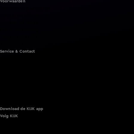
Voorwaarden
Gebruiksvoorwaarden
Cookie instellingen
Cookieverklaring
Privacyverklaring
Toegankelijkheid
Algemene voorwaarden KIJK
Service & Contact
Aanmelden voor een programma
Acties
Adverteren
Smart TV inlog
Over KIJK
Vacatures
Klantenservice
Download de KIJK app
Volg KIJK
©
2026 Talpa Network. Alle rechten voorbehouden. Geen
tekst- en datamining.