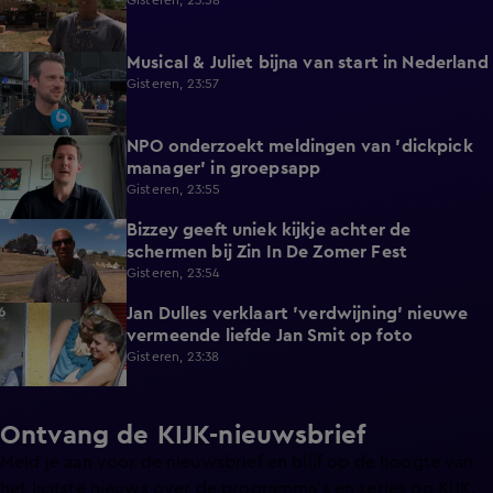
Gisteren, 23:58
Musical & Juliet bijna van start in Nederland
1:11
Gisteren, 23:57
NPO onderzoekt meldingen van 'dickpick
1:03
manager' in groepsapp
Gisteren, 23:55
Bizzey geeft uniek kijkje achter de
1:32
schermen bij Zin In De Zomer Fest
Gisteren, 23:54
Jan Dulles verklaart 'verdwijning' nieuwe
4:14
vermeende liefde Jan Smit op foto
Gisteren, 23:38
Ontvang de KIJK-nieuwsbrief
Meld je aan voor de nieuwsbrief en blijf op de hoogte van
het laatste nieuws over de programma’s en series op KIJK.