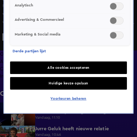
Analytisch
Ma 18 mei, 14:48
Vajèn van den Bosch heeft meegespeeld in de Engelse
Advertising & Commercieel
versie van de nieuwe musical The Greatest Showman. De
Nederlandse actrice vertolkte daarin de rol van zangeres
Marketing & Social media
Jenny Lind, die de ster van het circus van showman P.T.
Barnum wordt...
Derde partijen lijst
Overzicht
Afleveringen
Alle cookies accepteren
Clips
Info
Huidige keuze opslaan
Clips
Voorkeuren beheren
Emily in Paris-actrice Minnie Driver
2:38
betrokken bij ernstig auto-ongeluk
Vandaag, 11:10
Jurre Geluk heeft nieuwe relatie
1:12
Vandaag, 10:46