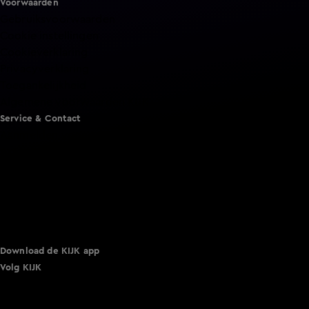
Voorwaarden
Gebruiksvoorwaarden
Cookie instellingen
Cookieverklaring
Privacyverklaring
Toegankelijkheid
Algemene voorwaarden KIJK
Service & Contact
Aanmelden voor een programma
Acties
Adverteren
Smart TV inlog
Over KIJK
Vacatures
Klantenservice
Download de KIJK app
Volg KIJK
©
2026 Talpa Network. Alle rechten voorbehouden. Geen
tekst- en datamining.