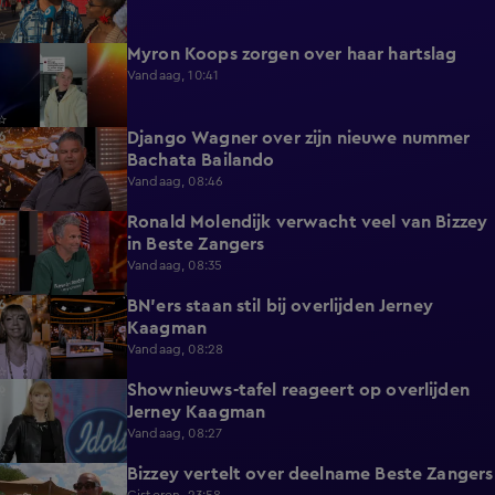
Myron Koops zorgen over haar hartslag
5:02
Vandaag, 10:41
Django Wagner over zijn nieuwe nummer
2:28
Bachata Bailando
Vandaag, 08:46
Ronald Molendijk verwacht veel van Bizzey
0:39
in Beste Zangers
Vandaag, 08:35
BN'ers staan stil bij overlijden Jerney
3:44
Kaagman
Vandaag, 08:28
Shownieuws-tafel reageert op overlijden
5:12
Jerney Kaagman
Vandaag, 08:27
Bizzey vertelt over deelname Beste Zangers
1:14