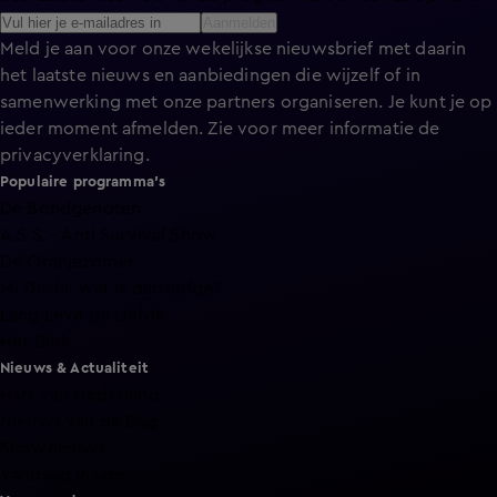
Aanmelden
Meld je aan voor onze wekelijkse nieuwsbrief met daarin
het laatste nieuws en aanbiedingen die wijzelf of in
samenwerking met onze partners organiseren. Je kunt je op
ieder moment afmelden. Zie voor meer informatie de
privacyverklaring
.
Populaire programma's
De Bondgenoten
A.S.S. - Anti Survival Show
De Oranjezomer
Mi Dushi: wat is dan liefde?
Lang Leve de Liefde
Het Blok
Nieuws & Actualiteit
Hart van Nederland
Nieuws van de Dag
Shownieuws
Vandaag Inside