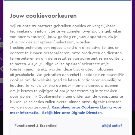
Jouw cookievoorkeuren
Wij en onze
29
partners gebruiken cookies en vergelijkbare
technieken om informatie te verzamelen over jou als gebruiker
van onze website(s), jouw gedrag en jouw apparaten. Als je
„Alle cookies accepteren” selecteert, worden
Uitzending Gemist
Populaire programma's
Zenders
Genres
trackingtechnologieën ingeschakeld om onze advertenties en
Clips
Films
Radio
Smart TV inlog
Shop
content te kunnen personaliseren, onze producten en diensten
te verbeteren en om de prestaties van advertenties en content
Volg KIJK
te meten. Als je „Huidige keuze opslaan” selecteert of je
toestemming intrekt, worden deze trackingtechnologieën
uitgeschakeld. We gebruiken dan enkel functionele en essentiële
Zoeken
cookies om de website goed te laten functioneren en veilig te
houden. Je kunt dit menu op ieder moment opnieuw openen
om je keuzes te wijzigen of om je toestemming in te trekken
door op de link Cookie-instellingen onder aan de webpagina te
Home
Uitzending Gemist
Programma's
De Bondgenoten
De
klikken. Je selecties zullen overal binnen onze Digitale Diensten
Oranjezomer
Livestreams
Shop
worden doorgevoerd.
Raadpleeg onze Cookieverklaring voor
meer informatie.
Bekijk hier onze Digitale Diensten.
Shownieuws
Altijd actief
Functioneel & Essentieel
Vajèn van den Bosch blikt terug op haar rol in Britse
musical The Greatest Showman