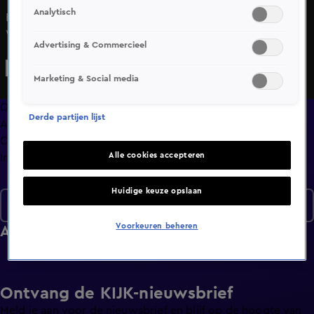
Analytisch
Een verrassende overstap van Welmoed Sijtsma naar RTL.
We schakelen live naar Oslo waar verslaggever Janine
Advertising & Commercieel
Schuinder ons bijpraat over de veroordeling van Marius
Borg Høiby. Matthijs de Ligt is aan het daten met een
Marketing & Social media
model na zijn liefdesbreuk met Annekee Molenaar.
Overzicht
Derde partijen lijst
Afleveringen
Clips
Alle cookies accepteren
Info
Huidige keuze opslaan
Seizoen 2026
Voorkeuren beheren
Afleveringen
Ontvang de KIJK-nieuwsbrief
Meld je aan voor de nieuwsbrief en blijf op de hoogte van