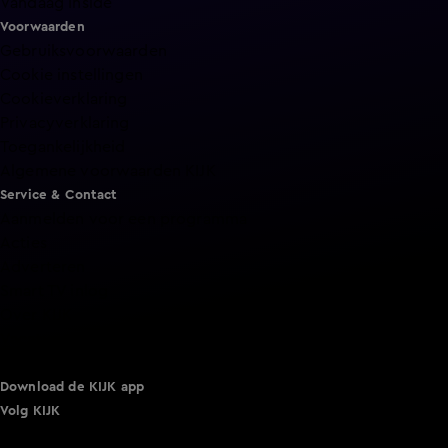
Vandaag Inside
Voorwaarden
Gebruiksvoorwaarden
Cookie instellingen
Cookieverklaring
Privacyverklaring
Toegankelijkheid
Algemene voorwaarden KIJK
Service & Contact
Aanmelden voor een programma
Acties
Adverteren
Smart TV inlog
Over KIJK
Vacatures
Klantenservice
Download de KIJK app
Volg KIJK
©
2026 Talpa Network. Alle rechten voorbehouden. Geen