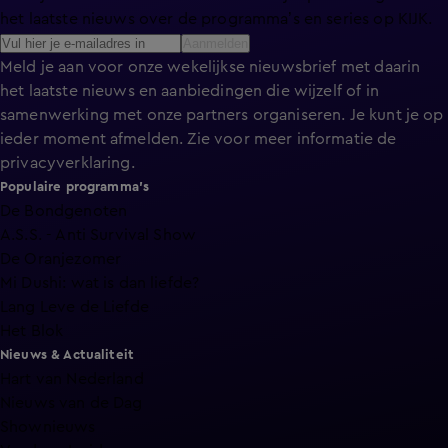
het laatste nieuws over de programma’s en series op KIJK.
Aanmelden
Meld je aan voor onze wekelijkse nieuwsbrief met daarin
het laatste nieuws en aanbiedingen die wijzelf of in
samenwerking met onze partners organiseren. Je kunt je op
ieder moment afmelden. Zie voor meer informatie de
privacyverklaring
.
Populaire programma's
De Bondgenoten
A.S.S. - Anti Survival Show
De Oranjezomer
Mi Dushi: wat is dan liefde?
Lang Leve de Liefde
Het Blok
Nieuws & Actualiteit
Hart van Nederland
Nieuws van de Dag
Shownieuws