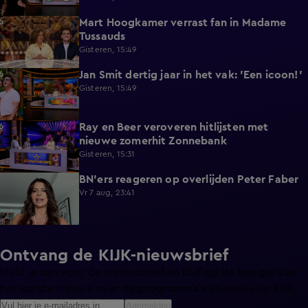
Mart Hoogkamer verrast fan in Madame
1:59
Tussauds
Gisteren, 15:49
Jan Smit dertig jaar in het vak: 'Een icoon!'
7:33
Gisteren, 15:49
Ray en Beer veroveren hitlijsten met
4:47
nieuwe zomerhit Zonnebank
Gisteren, 15:31
BN'ers reageren op overlijden Peter Faber
1:48
Vr 7 aug, 23:41
Ontvang de KIJK-nieuwsbrief
Meld je aan voor de nieuwsbrief en blijf op de hoogte van
het laatste nieuws over de programma’s en series op KIJK.
Aanmelden