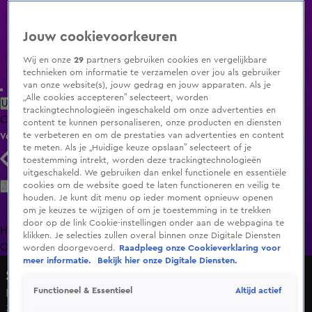
Jouw cookievoorkeuren
Wij en onze
29
partners gebruiken cookies en vergelijkbare
technieken om informatie te verzamelen over jou als gebruiker
van onze website(s), jouw gedrag en jouw apparaten. Als je
„Alle cookies accepteren” selecteert, worden
Uitzending Gemist
Populaire programma's
Zenders
Genres
trackingtechnologieën ingeschakeld om onze advertenties en
Clips
Films
Radio
Smart TV inlog
Shop
content te kunnen personaliseren, onze producten en diensten
te verbeteren en om de prestaties van advertenties en content
Volg KIJK
te meten. Als je „Huidige keuze opslaan” selecteert of je
toestemming intrekt, worden deze trackingtechnologieën
uitgeschakeld. We gebruiken dan enkel functionele en essentiële
Zoeken
cookies om de website goed te laten functioneren en veilig te
houden. Je kunt dit menu op ieder moment opnieuw openen
om je keuzes te wijzigen of om je toestemming in te trekken
door op de link Cookie-instellingen onder aan de webpagina te
Home
Uitzending Gemist
Programma's
De Bondgenoten
De
klikken. Je selecties zullen overal binnen onze Digitale Diensten
Oranjezomer
Livestreams
Shop
worden doorgevoerd.
Raadpleeg onze Cookieverklaring voor
meer informatie.
Bekijk hier onze Digitale Diensten.
Shownieuws
Altijd actief
Functioneel & Essentieel
Elvis-zanger Bouke verrast met 150.000 bezoekers
Za 13 juni, 11:39