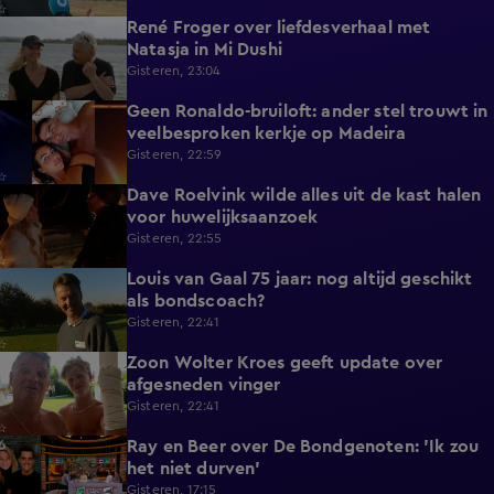
René Froger over liefdesverhaal met
1:43
Natasja in Mi Dushi
Gisteren, 23:04
Geen Ronaldo-bruiloft: ander stel trouwt in
1:01
veelbesproken kerkje op Madeira
Gisteren, 22:59
Dave Roelvink wilde alles uit de kast halen
1:37
voor huwelijksaanzoek
Gisteren, 22:55
Louis van Gaal 75 jaar: nog altijd geschikt
1:16
als bondscoach?
Gisteren, 22:41
Zoon Wolter Kroes geeft update over
0:59
afgesneden vinger
Gisteren, 22:41
Ray en Beer over De Bondgenoten: 'Ik zou
1:45
het niet durven'
Gisteren, 17:15