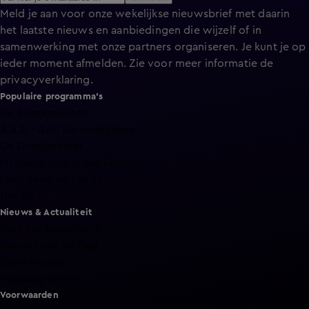
Meld je aan voor onze wekelijkse nieuwsbrief met daarin
het laatste nieuws en aanbiedingen die wijzelf of in
samenwerking met onze partners organiseren. Je kunt je op
ieder moment afmelden. Zie voor meer informatie de
privacyverklaring
.
Populaire programma's
De Bondgenoten
A.S.S. - Anti Survival Show
De Oranjezomer
Mi Dushi: wat is dan liefde?
Lang Leve de Liefde
Het Blok
Nieuws & Actualiteit
Hart van Nederland
Nieuws van de Dag
Shownieuws
Vandaag Inside
Voorwaarden