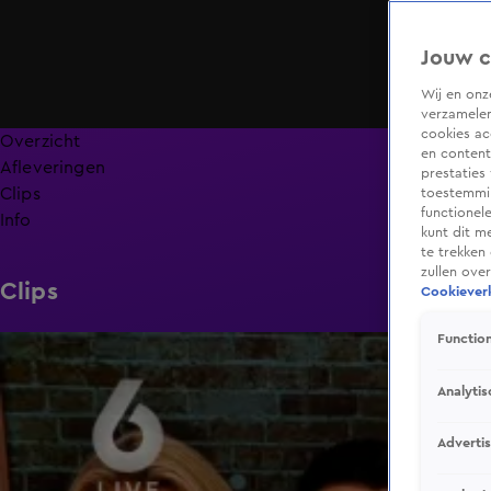
Jouw c
Wij en on
verzamelen
cookies ac
Overzicht
en content
Afleveringen
prestaties
Clips
toestemmin
functionel
Info
kunt dit m
te trekken
zullen ove
Clips
Cookieverk
Function
1:45
Analytis
Adverti