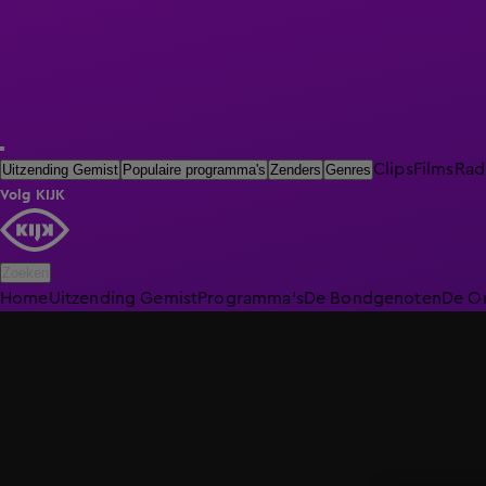
Clips
Films
Rad
Uitzending Gemist
Populaire programma's
Zenders
Genres
Volg KIJK
Zoeken
Home
Uitzending Gemist
Programma's
De Bondgenoten
De O