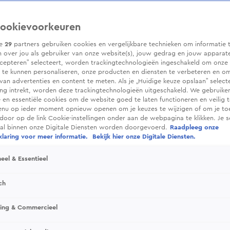
ookievoorkeuren
ze
29
partners gebruiken cookies en vergelijkbare technieken om informatie 
 over jou als gebruiker van onze website(s), jouw gedrag en jouw apparaten.
cepteren” selecteert, worden trackingtechnologieën ingeschakeld om onze 
 te kunnen personaliseren, onze producten en diensten te verbeteren en o
 van advertenties en content te meten. Als je „Huidige keuze opslaan” selecte
g intrekt, worden deze trackingtechnologieën uitgeschakeld. We gebruike
e en essentiële cookies om de website goed te laten functioneren en veilig 
enu op ieder moment opnieuw openen om je keuzes te wijzigen of om je t
 door op de link Cookie-instellingen onder aan de webpagina te klikken. Je s
ral binnen onze Digitale Diensten worden doorgevoerd.
Raadpleeg onze
laring voor meer informatie.
Bekijk hier onze Digitale Diensten.
eel & Essentieel
ch
sing & Commercieel