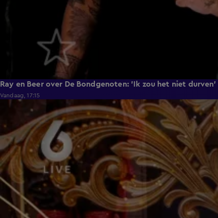
Ray en Beer over De Bondgenoten: 'Ik zou het niet durven'
Vandaag, 17:15
1:59