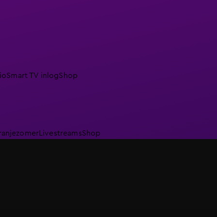
io
Smart TV inlog
Shop
ranjezomer
Livestreams
Shop