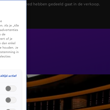
jaar lief en leed hebben gedeeld gaat in de verkoop.
te
 Als je „Alle
advertenties
m de
ert of je
n dan enkel
te houden. Je
oestemming in
electies
Altijd actief