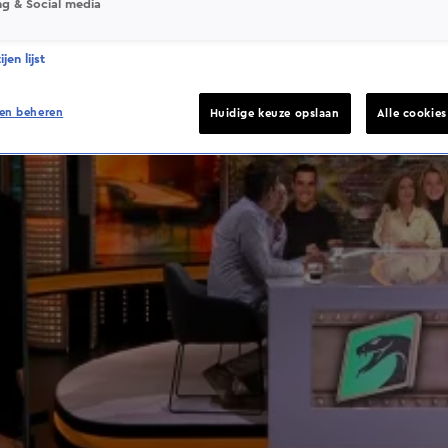
ng & Social media
jen lijst
en beheren
Huidige keuze opslaan
Alle cookie