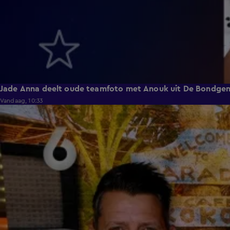
Jade Anna deelt oude teamfoto met Anouk uit De Bondge
Vandaag, 10:33
3:12