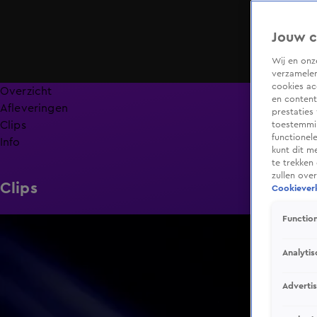
Jouw c
Wij en on
verzamelen
cookies ac
Overzicht
en content
Afleveringen
prestaties
Clips
toestemmin
functionel
Info
kunt dit m
te trekken
zullen ove
Clips
Cookieverk
Function
0:39
Analytis
Adverti