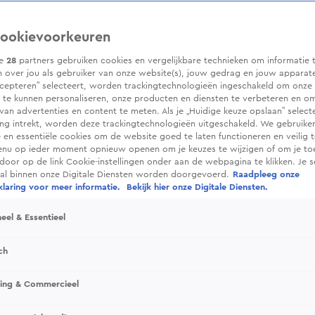
ookievoorkeuren
ze
28
partners gebruiken cookies en vergelijkbare technieken om informatie 
 over jou als gebruiker van onze website(s), jouw gedrag en jouw apparaten.
cepteren” selecteert, worden trackingtechnologieën ingeschakeld om onze 
 te kunnen personaliseren, onze producten en diensten te verbeteren en o
 van advertenties en content te meten. Als je „Huidige keuze opslaan” selecte
g intrekt, worden deze trackingtechnologieën uitgeschakeld. We gebruike
e en essentiële cookies om de website goed te laten functioneren en veilig 
enu op ieder moment opnieuw openen om je keuzes te wijzigen of om je t
 door op de link Cookie-instellingen onder aan de webpagina te klikken. Je s
ral binnen onze Digitale Diensten worden doorgevoerd.
Raadpleeg onze
laring voor meer informatie.
Bekijk hier onze Digitale Diensten.
eel & Essentieel
ch
sing & Commercieel