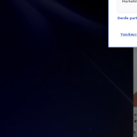
Marketi
Derde parti
Voorkeur