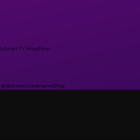
io
Smart TV inlog
Shop
ranjezomer
Livestreams
Shop