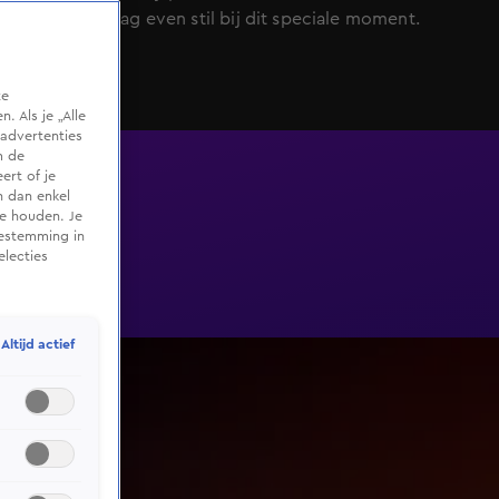
stonden graag even stil bij dit speciale moment.
te
 Als je „Alle
advertenties
m de
ert of je
n dan enkel
te houden. Je
oestemming in
electies
Altijd actief