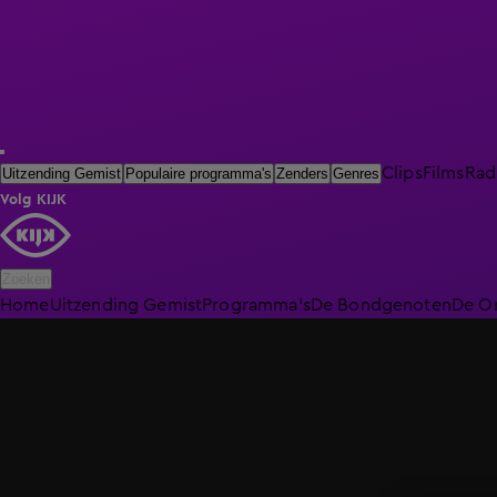
Clips
Films
Rad
Uitzending Gemist
Populaire programma's
Zenders
Genres
Volg KIJK
Zoeken
Home
Uitzending Gemist
Programma's
De Bondgenoten
De O