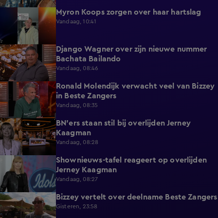
Myron Koops zorgen over haar hartslag
5:02
Vandaag, 10:41
Django Wagner over zijn nieuwe nummer
2:28
Bachata Bailando
Vandaag, 08:46
Ronald Molendijk verwacht veel van Bizzey
0:39
in Beste Zangers
Vandaag, 08:35
BN'ers staan stil bij overlijden Jerney
3:44
Kaagman
Vandaag, 08:28
Shownieuws-tafel reageert op overlijden
5:12
Jerney Kaagman
Vandaag, 08:27
Bizzey vertelt over deelname Beste Zangers
1:14
Gisteren, 23:58