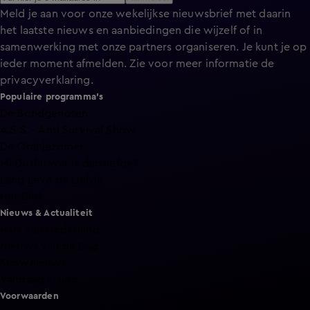
Meld je aan voor onze wekelijkse nieuwsbrief met daarin
het laatste nieuws en aanbiedingen die wijzelf of in
samenwerking met onze partners organiseren. Je kunt je op
ieder moment afmelden. Zie voor meer informatie de
privacyverklaring
.
Populaire programma's
De Bondgenoten
A.S.S. - Anti Survival Show
De Oranjezomer
Mi Dushi: wat is dan liefde?
Lang Leve de Liefde
Het Blok
Nieuws & Actualiteit
Hart van Nederland
Nieuws van de Dag
Shownieuws
Vandaag Inside
Voorwaarden