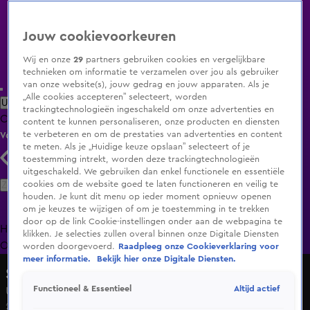
Jouw cookievoorkeuren
Wij en onze
29
partners gebruiken cookies en vergelijkbare
technieken om informatie te verzamelen over jou als gebruiker
van onze website(s), jouw gedrag en jouw apparaten. Als je
„Alle cookies accepteren” selecteert, worden
Uitzending Gemist
Populaire programma's
Zenders
Genres
trackingtechnologieën ingeschakeld om onze advertenties en
Clips
Films
Radio
Smart TV inlog
Shop
content te kunnen personaliseren, onze producten en diensten
te verbeteren en om de prestaties van advertenties en content
Volg KIJK
te meten. Als je „Huidige keuze opslaan” selecteert of je
toestemming intrekt, worden deze trackingtechnologieën
uitgeschakeld. We gebruiken dan enkel functionele en essentiële
Zoeken
cookies om de website goed te laten functioneren en veilig te
houden. Je kunt dit menu op ieder moment opnieuw openen
om je keuzes te wijzigen of om je toestemming in te trekken
door op de link Cookie-instellingen onder aan de webpagina te
Home
Uitzending Gemist
Programma's
De Bondgenoten
De
klikken. Je selecties zullen overal binnen onze Digitale Diensten
Oranjezomer
Livestreams
Shop
worden doorgevoerd.
Raadpleeg onze Cookieverklaring voor
meer informatie.
Bekijk hier onze Digitale Diensten.
Shownieuws
Altijd actief
Functioneel & Essentieel
Usher optreden Amsterdam
24 apr 2025, 09:57