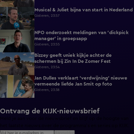
Musical & Juliet bijna van start in Nederland
1:11
Gisteren, 23:57
NPO onderzoekt meldingen van 'dickpick
1:03
manager' in groepsapp
Gisteren, 23:55
Bizzey geeft uniek kijkje achter de
1:32
schermen bij Zin In De Zomer Fest
Gisteren, 23:54
Jan Dulles verklaart 'verdwijning' nieuwe
4:14
vermeende liefde Jan Smit op foto
Gisteren, 23:38
Ontvang de KIJK-nieuwsbrief
Meld je aan voor de nieuwsbrief en blijf op de hoogte van
het laatste nieuws over de programma’s en series op KIJK.
Aanmelden