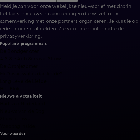
Meld je aan voor onze wekelijkse nieuwsbrief met daarin
het laatste nieuws en aanbiedingen die wijzelf of in
samenwerking met onze partners organiseren. Je kunt je op
ieder moment afmelden. Zie voor meer informatie de
privacyverklaring
.
Populaire programma's
De Bondgenoten
A.S.S. - Anti Survival Show
De Oranjezomer
Mi Dushi: wat is dan liefde?
Lang Leve de Liefde
Het Blok
Nieuws & Actualiteit
Hart van Nederland
Nieuws van de Dag
Shownieuws
Vandaag Inside
Voorwaarden