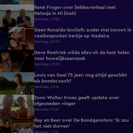
René Froger over liefdesverhaal met
1:43
Natasja in Mi Dushi
Vandaag, 23:04
Geen Ronaldo-bruiloft: ander stel trouwt in
1:01
veelbesproken kerkje op Madeira
Vandaag, 22:59
Dave Roelvink wilde alles uit de kast halen
1:37
voor huwelijksaanzoek
Vandaag, 22:55
Louis van Gaal 75 jaar: nog altijd geschikt
1:16
als bondscoach?
Vandaag, 22:41
Zoon Wolter Kroes geeft update over
0:59
afgesneden vinger
Vandaag, 22:41
Ray en Beer over De Bondgenoten: 'Ik zou
1:45
het niet durven'
Vandaag, 17:15