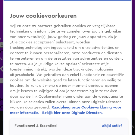
Jouw cookievoorkeuren
Wij en onze
29
partners gebruiken cookies en vergelijkbare
technieken om informatie te verzamelen over jou als gebruiker
van onze website(s), jouw gedrag en jouw apparaten. Als je
„Alle cookies accepteren” selecteert, worden
Uitzending Gemist
Populaire programma's
Zenders
Genres
trackingtechnologieën ingeschakeld om onze advertenties en
Clips
Films
Radio
Smart TV inlog
Shop
content te kunnen personaliseren, onze producten en diensten
te verbeteren en om de prestaties van advertenties en content
Volg KIJK
te meten. Als je „Huidige keuze opslaan” selecteert of je
toestemming intrekt, worden deze trackingtechnologieën
uitgeschakeld. We gebruiken dan enkel functionele en essentiële
Zoeken
cookies om de website goed te laten functioneren en veilig te
houden. Je kunt dit menu op ieder moment opnieuw openen
om je keuzes te wijzigen of om je toestemming in te trekken
door op de link Cookie-instellingen onder aan de webpagina te
Home
Uitzending Gemist
Programma's
De Bondgenoten
De
klikken. Je selecties zullen overal binnen onze Digitale Diensten
Oranjezomer
Livestreams
Shop
worden doorgevoerd.
Raadpleeg onze Cookieverklaring voor
meer informatie.
Bekijk hier onze Digitale Diensten.
Shownieuws
Altijd actief
Functioneel & Essentieel
Merel van Baal deelt details over Cannes Film Festival 2026
Ma 18 mei, 12:04