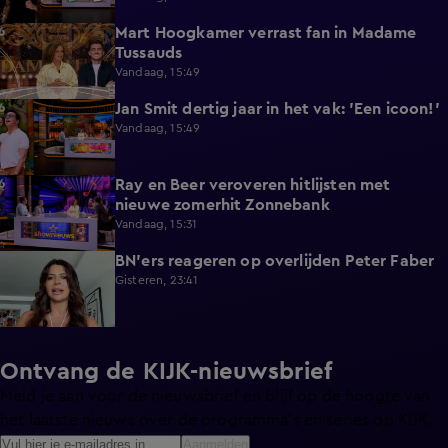
Mart Hoogkamer verrast fan in Madame
1:59
Tussauds
Vandaag, 15:49
Jan Smit dertig jaar in het vak: 'Een icoon!'
7:33
Vandaag, 15:49
Ray en Beer veroveren hitlijsten met
4:47
nieuwe zomerhit Zonnebank
Vandaag, 15:31
BN'ers reageren op overlijden Peter Faber
1:48
Gisteren, 23:41
Ontvang de KIJK-nieuwsbrief
Meld je aan voor de nieuwsbrief en blijf op de hoogte van
het laatste nieuws over de programma’s en series op KIJK.
Aanmelden